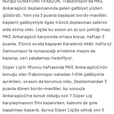
Nurgül GÜNAYDIN/TRABZON, Trabzonspor’da MKE
Ankaragücü deplasmanında gelen galibiyet yüzleri
güldürdü. Yeni yıla 3 puanla başlayan bordo-mavililer,
başkent galibiyetiyle ligde 4’üncü deplasman zaferini
elde etmiş oldu. Lig’de bu sezon en az şut çektiği maçı
MKE Ankaragücü karşısında ortaya koyup, haftayı 3
puanla, 3’üncü sırada kapayan Karadeniz ekibi, hafta içi
Samsunspor’la oynayacağı erteleme maçını da
kazanıp, seri yakalamayı hedefliyor.
Süper Lig’in 19’uncu haftasında MKE Ankaragücü’nün
konuğu olan Trabzonspor sahadan 1-0’lık galibiyetle
ayrılırken, sırasını da korumuş oldu. Deplasmandan 3
puanla dönen bordo-mavililer, bu sonuçla
Ankaragücü’ne konuk olduğu son 7 Süper Lig
karşılaşmasının 5’ini kazanırken, kalesini de gole
kapatmayı başardı. Ayrıca Süper Lig’de çıktığı son 5