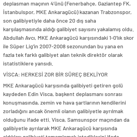
deplasman maçının 4’ünü (Fenerbahçe, Gaziantep FK,
İstanbulspor, MKE Ankaragücü) kazanan Trabzonspor,
son galibiyetiyle daha önce 20 dış saha
karşılaşmasında aldığı galibiyet sayısını yakalamış oldu.
Abdullah Avcı, MKE Ankaragücü karşısındaki 1-0’lık skor
ile Süper Lig’in 2007-2008 sezonundan bu yana en
fazla tek farklı galibiyet alan teknik direktör olarak
istatistiklere yansıdı.
VİSCA: HERKESİ ZOR BİR SÜREÇ BEKLİYOR
MKE Ankaragücü karşısında galibiyeti getiren golü
kaydeden Edin Visca, başkent deplasmanı sonrası
konuşmasında, zemin ve hava şartlarının kendilerini
zorladığını ancak önemli olanın galibiyetle ayrılmak
olduğunu ifade etti. Visca, Samsunspor maçından da
galibiyetle ayrılarak MKE Ankaragücü karşısında
aldıkları galibiyeti tamamlamak istediklerini ifade