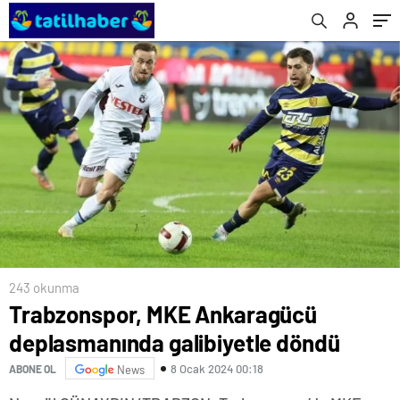
243 okunma
Trabzonspor, MKE Ankaragücü
deplasmanında galibiyetle döndü
8 Ocak 2024 00:18
ABONE OL
News