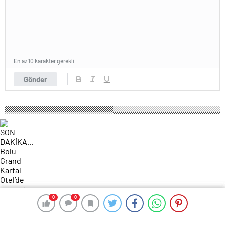
En az 10 karakter gerekli
Gönder
0
0
0
0