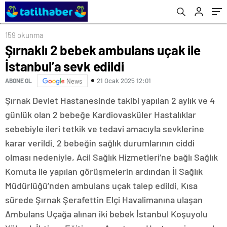
değerlendirdi: İşte facianın arkasındaki iki
ana sebep!
159 okunma
Şırnaklı 2 bebek ambulans uçak ile
İstanbul’a sevk edildi
21 Ocak 2025 12:01
ABONE OL
News
Şırnak Devlet Hastanesinde takibi yapılan 2 aylık ve 4
günlük olan 2 bebeğe Kardiovasküler Hastalıklar
sebebiyle ileri tetkik ve tedavi amacıyla sevklerine
karar verildi. 2 bebeğin sağlık durumlarının ciddi
olması nedeniyle, Acil Sağlık Hizmetleri’ne bağlı Sağlık
Komuta ile yapılan görüşmelerin ardından İl Sağlık
Müdürlüğü’nden ambulans uçak talep edildi. Kısa
sürede Şırnak Şerafettin Elçi Havalimanına ulaşan
Ambulans Uçağa alınan iki bebek İstanbul Koşuyolu