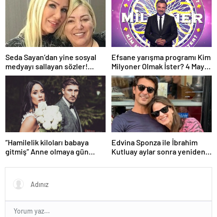
Seda Sayan’dan yine sosyal
Efsane yarışma programı Kim
medyayı sallayan sözler!
Milyoner Olmak İster? 4 Mayıs
Annesi ve ablası meğer…
Pazar akşamı atv
ekranlarında!
“Hamilelik kiloları babaya
Edvina Sponza ile İbrahim
gitmiş” Anne olmaya gün
Kutluay aylar sonra yeniden
sayan Sahra Işık’ın eşi
birlikte! ‘Bu defa kesin bitti’
görünümüyle gündem oldu!
demişti…