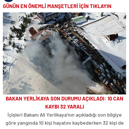
GÜNÜN EN ÖNEMLİ MANŞETLERİ İÇİN TIKLAYIN
BAKAN YERLİKAYA SON DURUMU AÇIKLADI: 10 CAN
KAYBI 32 YARALI
İçişleri Bakanı Ali Yerlikaya’nın açıkladığı son bilgiye
göre yangında 10 kişi hayatını kaybederken 32 kişi de