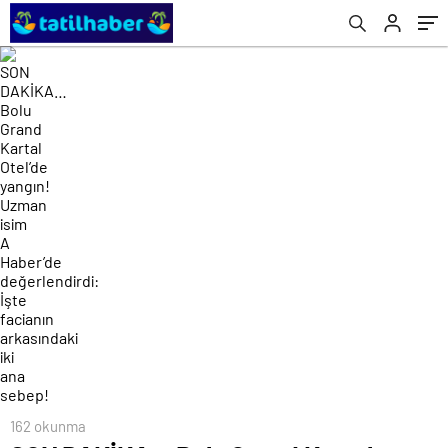
değerlendirdi: İşte facianın arkasındaki iki
ana sebep!
162 okunma