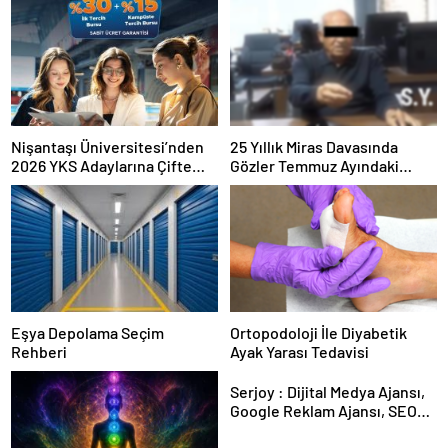
Nişantaşı Üniversitesi’nden
25 Yıllık Miras Davasında
2026 YKS Adaylarına Çifte
Gözler Temmuz Ayındaki
Güvence: Sabit Ücret ve
Karar Duruşmasına Çevrildi
Kesintisiz Burs
Eşya Depolama Seçim
Ortopodoloji İle Diyabetik
Rehberi
Ayak Yarası Tedavisi
Serjoy : Dijital Medya Ajansı,
Google Reklam Ajansı, SEO
Ajansı ve Web Tasarım Ajansı