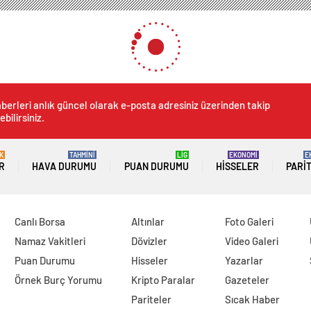
berleri anlık güncel olarak e-posta adresiniz üzerinden takip
ebilirsiniz.
K
TAHMİNİ
LİG
EKONOMİ
E
R
HAVA DURUMU
PUAN DURUMU
HISSELER
PARI
Canlı Borsa
Altınlar
Foto Galeri
Namaz Vakitleri
Dövizler
Video Galeri
Puan Durumu
Hisseler
Yazarlar
Örnek Burç Yorumu
Kripto Paralar
Gazeteler
Pariteler
Sıcak Haber