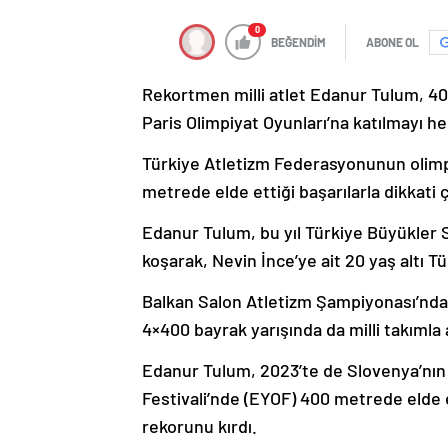
0
BEĞENDİM
ABONE OL
Rekortmen milli atlet Edanur Tulum, 40
Paris Olimpiyat Oyunları’na katılmayı he
Türkiye Atletizm Federasyonunun olimpik
metrede elde ettiği başarılarla dikkati 
Edanur Tulum, bu yıl Türkiye Büyükler
koşarak, Nevin İnce’ye ait 20 yaş altı T
Balkan Salon Atletizm Şampiyonası’nda
4×400 bayrak yarışında da milli takımla
Edanur Tulum, 2023’te de Slovenya’nın
Festivali’nde (EYOF) 400 metrede elde et
rekorunu kırdı.