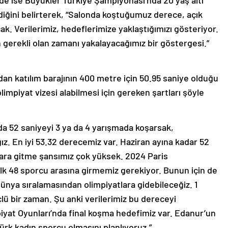
 ise Büyükler Türkiye Şampiyonası’nda 20 yaş altı
diğini belirterek, “Salonda koştuğumuz derece, açık
ak. Verilerimiz, hedeflerimize yaklaştığımızı gösteriyor.
n gerekli olan zamanı yakalayacağımız bir göstergesi.”
an katılım barajının 400 metre için 50.95 saniye olduğu
impiyat vizesi alabilmesi için gereken şartları şöyle
da 52 saniyeyi 3 ya da 4 yarışmada koşarsak,
ız. En iyi 53.32 derecemiz var. Haziran ayına kadar 52
lara gitme şansımız çok yüksek. 2024 Paris
ilk 48 sporcu arasına girmemiz gerekiyor. Bunun için de
dünya sıralamasından olimpiyatlara gidebileceğiz. 1
çlü bir zaman. Şu anki verilerimiz bu dereceyi
iyat Oyunları’nda final koşma hedefimiz var. Edanur’un
ürk kadın sporcu olmasını planlıyoruz.”