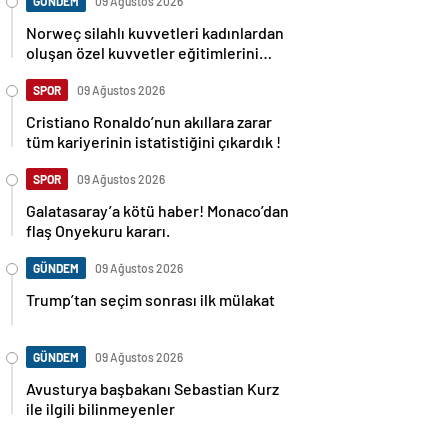
GÜNDEM
09 Ağustos 2026
Norweç silahlı kuvvetleri kadınlardan
oluşan özel kuvvetler eğitimlerini
başlattı.
SPOR
09 Ağustos 2026
Cristiano Ronaldo’nun akıllara zarar
tüm kariyerinin istatistiğini çıkardık !
SPOR
09 Ağustos 2026
Galatasaray’a kötü haber! Monaco’dan
flaş Onyekuru kararı.
GÜNDEM
09 Ağustos 2026
Trump’tan seçim sonrası ilk mülakat
GÜNDEM
09 Ağustos 2026
Avusturya başbakanı Sebastian Kurz
ile ilgili bilinmeyenler