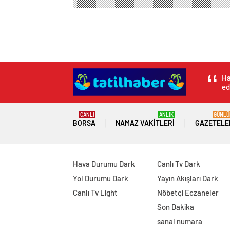
Ha
ed
CANLI
ANLIK
GÜNLÜ
BORSA
NAMAZ VAKITLERI
GAZETELE
Hava Durumu Dark
Canlı Tv Dark
Yol Durumu Dark
Yayın Akışları Dark
Canlı Tv Light
Nöbetçi Eczaneler
Son Dakika
sanal numara