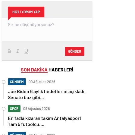
HIZLI YORUM YAP
GÖNDER
SON DAKİKA
HABERLERİ
GÜNDEM
09 Ağustos 2026
Joe Biden 6 aylık hedeflerini açıkladı.
Senato buz gibi…
SPOR
09 Ağustos 2026
En fazla kızaran takım Antalyaspor!
Tam 5 futbolcu….