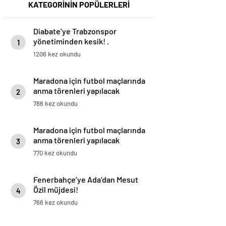
KATEGORİNİN POPÜLERLERİ
Diabate’ye Trabzonspor
yönetiminden kesik! .
1
1206 kez okundu
Maradona için futbol maçlarında
anma törenleri yapılacak
2
786 kez okundu
Maradona için futbol maçlarında
anma törenleri yapılacak
3
770 kez okundu
Fenerbahçe’ye Ada’dan Mesut
Özil müjdesi!
4
766 kez okundu