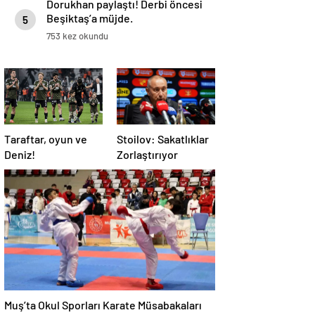
Dorukhan paylaştı! Derbi öncesi
Beşiktaş’a müjde.
5
753 kez okundu
Taraftar, oyun ve
Stoilov: Sakatlıklar
Deniz!
Zorlaştırıyor
Muş’ta Okul Sporları Karate Müsabakaları