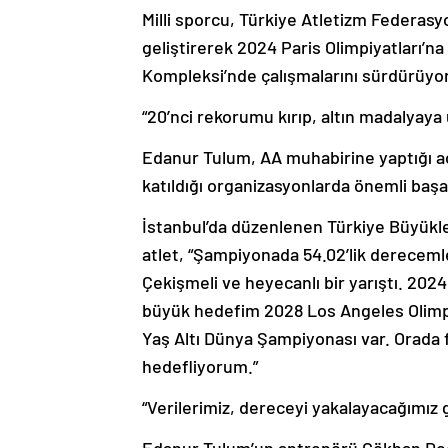
Milli sporcu, Türkiye Atletizm Federas
geliştirerek 2024 Paris Olimpiyatları’n
Kompleksi’nde çalışmalarını sürdürüyor
“20’nci rekorumu kırıp, altın madalyaya
Edanur Tulum, AA muhabirine yaptığı açı
katıldığı organizasyonlarda önemli başarı
İstanbul’da düzenlenen Türkiye Büyükle
atlet, “Şampiyonada 54.02’lik dereceml
Çekişmeli ve heyecanlı bir yarıştı. 2024
büyük hedefim 2028 Los Angeles Olimpiy
Yaş Altı Dünya Şampiyonası var. Orada f
hedefliyorum.”
“Verilerimiz, dereceyi yakalayacağımız 