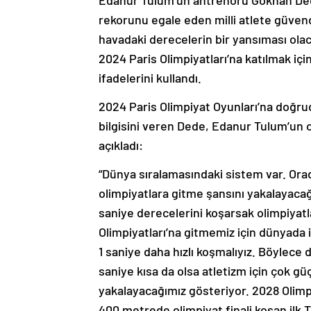
Edanur Tulum’un antrenörü Gökhan Dede
rekorunu egale eden milli atlete güven
havadaki derecelerin bir yansıması olac
2024 Paris Olimpiyatları’na katılmak içi
ifadelerini kullandı.
2024 Paris Olimpiyat Oyunları’na doğrud
bilgisini veren Dede, Edanur Tulum’un ol
açıkladı:
“Dünya sıralamasındaki sistem var. Ora
olimpiyatlara gitme şansını yakalayacağ
saniye derecelerini koşarsak olimpiyat
Olimpiyatları’na gitmemiz için dünyada 
1 saniye daha hızlı koşmalıyız. Böylece 
saniye kısa da olsa atletizm için çok gü
yakalayacağımız gösteriyor. 2028 Olimp
400 metrede olimpiyat finali koşan ilk T