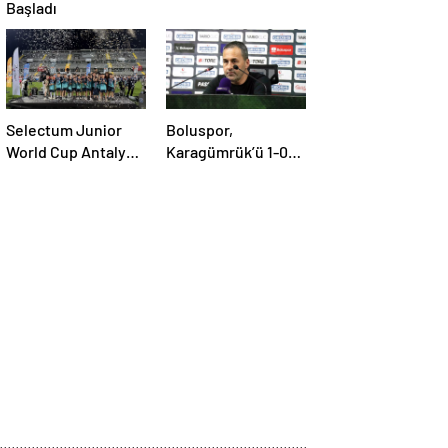
Başladı
Selectum Junior
Boluspor,
World Cup Antalya
Karagümrük’ü 1-0
Tamamlandı
Geçti