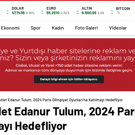
DOLAR
EURO
ALTIN
BITCOIN
47,7436
55,2510
6.660,55
%
0.18%
0.32%
2,59
Ekonomi
Spor
Kadın
Foto Galeri
Videolar
Atlet Edanur Tulum, 2024 Paris Olimpiyat Oyunları’na Katılmayı Hedefliyor
let Edanur Tulum, 2024 Par
ayı Hedefliyor