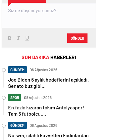
GÖNDER
SON DAKİKA
HABERLERİ
GÜNDEM
08 Ağustos 2026
Joe Biden 6 aylık hedeflerini açıkladı.
Senato buz gibi…
SPOR
08 Ağustos 2026
En fazla kızaran takım Antalyaspor!
Tam 5 futbolcu….
GÜNDEM
08 Ağustos 2026
Norweç silahlı kuvvetleri kadınlardan