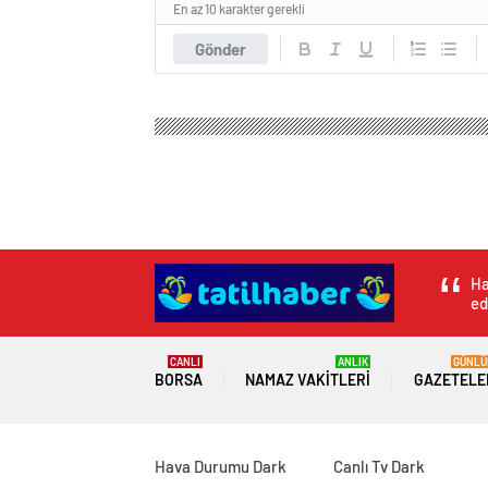
En az 10 karakter gerekli
Gönder
Tatil Haber
Genel
Kahramanmaraş merkezli depre
Kahramanmaraş me
öğretmen, protez 