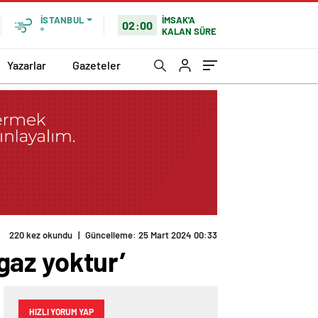
İMSAK'A
İSTANBUL
02:00
KALAN SÜRE
°
Yazarlar
Gazeteler
 gaz yoktur’
HIZLI YORUM YAP