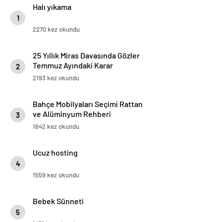
Halı yıkama
1
2270 kez okundu
25 Yıllık Miras Davasında Gözler
Temmuz Ayındaki Karar
2
Duruşmasına Çevrildi
2193 kez okundu
Bahçe Mobilyaları Seçimi Rattan
ve Alüminyum Rehberi
3
1642 kez okundu
Ucuz hosting
4
1559 kez okundu
Bebek Sünneti
5