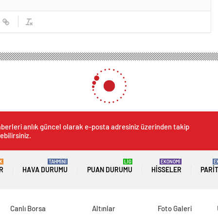
mlerden etkilenen Aslı öğretmen, protez bacağıyla yeniden yürümeye başladı
rkezli depremlerden etkil
bacağıyla yeniden yürümey