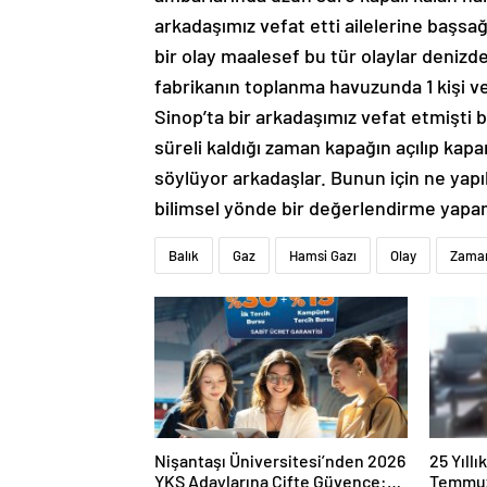
arkadaşımız vefat etti ailelerine başsağ
bir olay maalesef bu tür olaylar denizd
fabrikanın toplanma havuzunda 1 kişi 
Sinop’ta bir arkadaşımız vefat etmişti b
süreli kaldığı zaman kapağın açılıp kap
söylüyor arkadaşlar. Bunun için ne yapıl
bilimsel yönde bir değerlendirme yapam
Balık
Gaz
Hamsi Gazı
Olay
Zama
Nişantaşı Üniversitesi’nden 2026
25 Yıll
YKS Adaylarına Çifte Güvence:
Temmuz