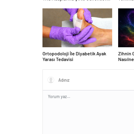
Sabit Ücret ve Kesintisiz Burs
Duruşma
Ortopodoloji İle Diyabetik Ayak
Zihnin G
Yarası Tedavisi
Nasılne