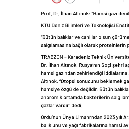
Prof. Dr. İlhan Altınok: “Hamsi gazı deni
KTÜ Deniz Bilimleri ve Teknolojisi Ensti
“Bütün balıklar ve canlılar olsun çürü
salgılamasına bağlı olarak proteinlerin 
TRABZON – Karadeniz Teknik Üniversites
Dr. İlhan Altınok, Rusya’nın Soçi şehri a
hamsi gazından zehirlendiği iddialarına 
Altınok, “Otopsi sonucunu beklemek ger
hamsiye özgü de değildir. Bütün balıkla
anoromik ortamda bakterilerin salgılam
gazlar vardır” dedi.
Ordu’nun Ünye Limanı’ndan 2023 yılı Aralı
balık unu ve yağı fabrikalarına hamsi av