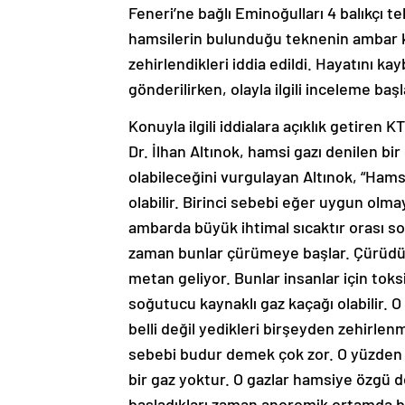
Feneri’ne bağlı Eminoğulları 4 balıkçı
hamsilerin bulunduğu teknenin ambar kı
zehirlendikleri iddia edildi. Hayatını k
gönderilirken, olayla ilgili inceleme başla
Konuyla ilgili iddialara açıklık getiren 
Dr. İlhan Altınok, hamsi gazı denilen bir
olabileceğini vurgulayan Altınok, “Hamsi
olabilir. Birinci sebebi eğer uygun olma
ambarda büyük ihtimal sıcaktır orası s
zaman bunlar çürümeye başlar. Çürüdükt
metan geliyor. Bunlar insanlar için toks
soğutucu kaynaklı gaz kaçağı olabilir. 
belli değil yedikleri birşeyden zehirlen
sebebi budur demek çok zor. O yüzden
bir gaz yoktur. O gazlar hamsiye özgü d
başladıkları zaman anoromik ortamda ba