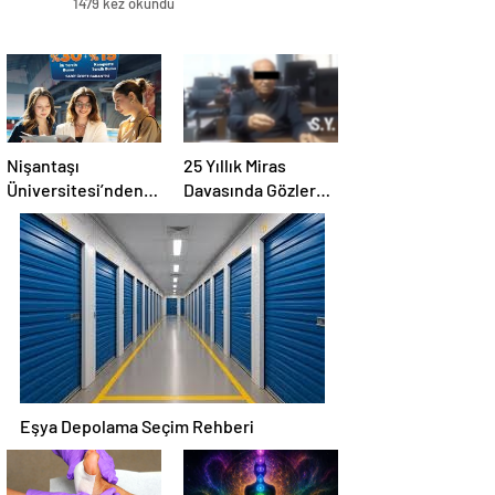
1479 kez okundu
Nişantaşı
25 Yıllık Miras
Üniversitesi’nden
Davasında Gözler
2026 YKS
Temmuz Ayındaki
Adaylarına Çifte
Karar Duruşmasına
Güvence: Sabit
Çevrildi
Ücret ve Kesintisiz
Burs
Eşya Depolama Seçim Rehberi