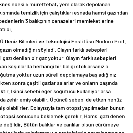
 teknesindeki 5 mürettebat, yem olarak depolanan
smında temizlik için çalıştıkları esnada hamsi gazından
aybedenlerin 3 balıkçının cenazeleri memleketlerine
tıldı.
KTÜ Deniz Bilimleri ve Teknolojisi Enstitüsü Müdürü Prof.
 gazın olmadığını söyledi. Olayın farklı sebepleri
 gazı denilen bir gaz yoktur. Olayın farklı sebepleri
yan koşullarda herhangi bir balığı stoklarsanız o
oğutma yoktur uzun süreli depolamaya başladığınız
en sonra çeşitli gazlar salarlar ve onların başında
iktir. İkinci sebebi eğer soğutucu kullanıyorlarsa
O da zehirlemiş olabilir. Üçüncü sebebi de etken henüz
miş olabilirler. Dolayısıyla tam otopsi yapılmadan bunun
 otopsi sonucunu beklemek gerekir. Hamsi gazı denen
e değildir. Bütün balıklar ve canlılar olsun çürümeye
kterilerin salgılaması ve proteinlerin parçalanmasına