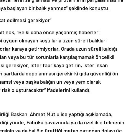
aya başlayan bir balık yenmez” şeklinde konuştu.
kat edilmesi gerekiyor”
 Altınok, “Belki daha önce yaşanmış haberleri
 uygun olmayan koşullarla uzun süreli balıkları
rlar karaya getirmiyorlar. Orada uzun süreli kaldığı
an veya bu tür sorunlarla karşılaşmamak öncelikli
 gerekiyor. İster fabrikaya getirin, ister insan
n şartlarda depolanması gerekir ki gıda güvenliği ön
hamsi veya başka balığın un veya yem olarak
r risk oluşturacaktır” ifadelerini kullandı.
irliği Başkanı Ahmet Mutlu ise yaptığı açıklamada,
ndiği yönde. Fabrika havuzunda ya da özellikle teknenin
sinin ya da balığın ürettiği metan gazından dolayı üç