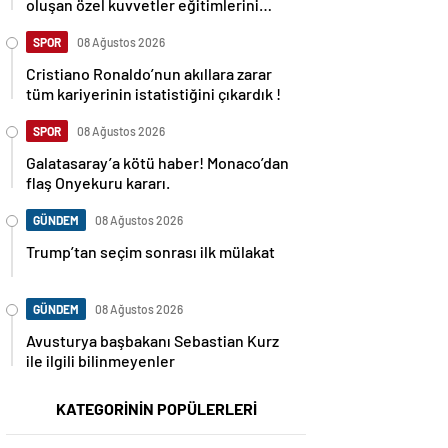
oluşan özel kuvvetler eğitimlerini
başlattı.
SPOR
08 Ağustos 2026
Cristiano Ronaldo’nun akıllara zarar
tüm kariyerinin istatistiğini çıkardık !
SPOR
08 Ağustos 2026
Galatasaray’a kötü haber! Monaco’dan
flaş Onyekuru kararı.
GÜNDEM
08 Ağustos 2026
Trump’tan seçim sonrası ilk mülakat
GÜNDEM
08 Ağustos 2026
Avusturya başbakanı Sebastian Kurz
ile ilgili bilinmeyenler
KATEGORİNİN POPÜLERLERİ