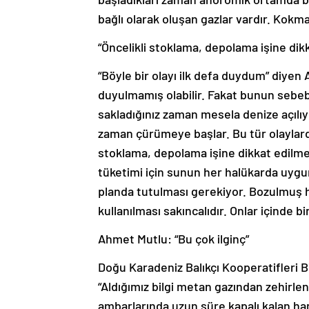
bağlı olarak oluşan gazlar vardır. Kokm
“Öncelikli stoklama, depolama işine dik
“Böyle bir olayı ilk defa duydum” diyen
duyulmamış olabilir. Fakat bunun sebebi
sakladığınız zaman mesela denize açılıyo
zaman çürümeye başlar. Bu tür olaylard
stoklama, depolama işine dikkat edilmesi
tüketimi için sunun her halükarda uygu
planda tutulması gerekiyor. Bozulmuş 
kullanılması sakıncalıdır. Onlar içinde bi
Ahmet Mutlu: “Bu çok ilginç”
Doğu Karadeniz Balıkçı Kooperatifleri B
“Aldığımız bilgi metan gazından zehirle
ambarlarında uzun süre kapalı kalan ham