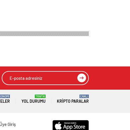
enen Aslı
e başladı
HIZLI YORUM YAP
GÖNDER