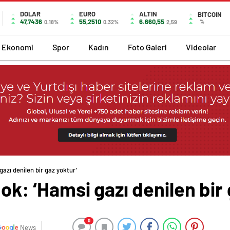
DOLAR
EURO
ALTIN
BITCOIN
47,7436
55,2510
6.660,55
%
0.18%
0.32%
2,59
Ekonomi
Spor
Kadın
Foto Galeri
Videolar
 gazı denilen bir gaz yoktur’
ınok: ‘Hamsi gazı denilen bir
0
News