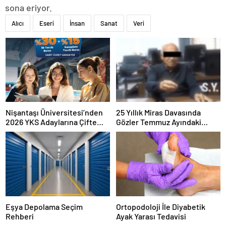
sona eriyor.
Alıcı
Eseri
İnsan
Sanat
Veri
Nişantaşı Üniversitesi’nden
25 Yıllık Miras Davasında
2026 YKS Adaylarına Çifte
Gözler Temmuz Ayındaki
Güvence: Sabit Ücret ve
Karar Duruşmasına Çevrildi
Kesintisiz Burs
Eşya Depolama Seçim
Ortopodoloji İle Diyabetik
Rehberi
Ayak Yarası Tedavisi