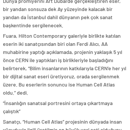
Dünya prömiyerini Art Dubai’de gerçekleştiren eser,
bir yandan sonsuza dek Ay yüzeyinde kalacak bir
yandan da İstanbul dahil dünyanın pek çok sanat
başkentinde sergilenecek.
Fuara, Hilton Contemporary galeriyle birlikte katılan
eserin iki sanatçısından biri olan Ferdi Alıcı, AA
muhabirine yaptığı açıklamada, projenin yaklaşık 5 yıl
önce CERN ile yaptıkları iş birlikleriyle başladığını
belirterek, “Bilim insanlarının katkılarıyla CERN’e her yıl
bir dijital sanat eseri üretiyoruz, orada sergilenmek
üzere. Bu eserlerin sonuncu ise Human Cell Atlas
oldu.” dedi.
“İnsanlığın sanatsal portresini ortaya çıkartmaya
çalıştık”
Sanatçı, “Human Cell Atlas” projesinin dünyada insan
vücuduyla ilgili üretilmiş en büyük veri seti olduğunu