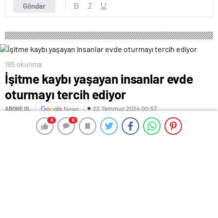
Gönder
195 okunma
İşitme kaybı yaşayan insanlar evde
oturmayı tercih ediyor
22 Temmuz 2024 00:57
ABONE OL
News
0
0
0
0
Uzmanlar, işitme kaybı yaşayan insanların sohbet
ederken söylenenleri anlamadıkları için farklı şekilde
yargılanma riskine düşmemek adına evde oturmayı
tercih ettiklerini, bu yalnızlığın da demans ve
Alzheimer sürecini hızlandırdığını belirtiyor.
“3 Mart Dünya Kulak ve İşitme Günü” kapsamında
Harbiye Askeri Müzesi’nde 4. İşitme Teknolojileri