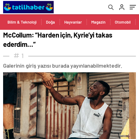
Bilim & Teknoloji
Doğa
Hayvanlar
Magazin
Otomobil
McCollum: “Harden için, Kyrie’yi takas
ederdim…”
1
Galerinin giriş yazısı burada yayınlanabilmektedir.