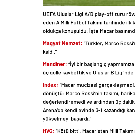
UEFA Uluslar Ligi A/B play-off turu r
eden A Milli Futbol Takımı tarihinde ilk
oldukça konuşuldu. İşte Macar basının
Magyat Nemzet:
“Türkler, Marco Rossi’n
kaldı.”
Mandiner:
“İyi bir başlangıç yapmamız
üç golle kaybettik ve Uluslar B Ligi’n
Index:
“Macar mucizesi gerçekleşmedi, b
dönüştü: Marco Rossi’nin takımı, harika
değerlendiremedi ve ardından üç dakika 
Arena’da kendi evinde 3-1 kazandığı kar
yükselmeyi başardı.”
HVG:
“Kötü bitti, Macaristan Milli Takımı,