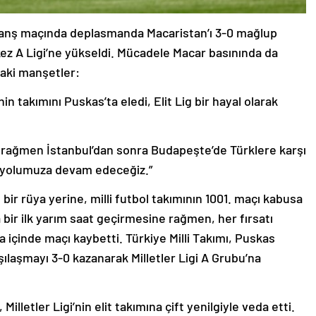
övanş maçında deplasmanda Macaristan’ı 3-0 mağlup
 kez A Ligi’ne yükseldi. Mücadele Macar basınında da
daki manşetler:
in takımını Puskas’ta eledi, Elit Lig bir hayal olarak
a rağmen İstanbul’dan sonra Budapeşte’de Türklere karşı
de yolumuza devam edeceğiz.”
ir rüya yerine, milli futbol takımının 1001. maçı kabusa
 bir ilk yarım saat geçirmesine rağmen, her fırsatı
içinde maçı kaybetti. Türkiye Milli Takımı, Puskas
şılaşmayı 3-0 kazanarak Milletler Ligi A Grubu’na
 Milletler Ligi’nin elit takımına çift yenilgiyle veda etti.