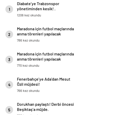
Diabate’ye Trabzonspor
yönetiminden kesik! .
1
1206 kez okundu
Maradona için futbol maçlarında
anma törenleri yapılacak
2
786 kez okundu
Maradona için futbol maçlarında
anma törenleri yapılacak
3
770 kez okundu
Fenerbahçe’ye Ada’dan Mesut
Özil müjdesi!
4
766 kez okundu
Dorukhan paylaştı! Derbi öncesi
Beşiktaş’a müjde.
5