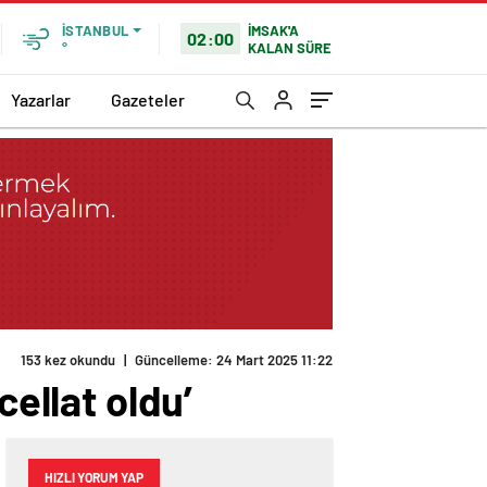
İMSAK'A
İSTANBUL
02:00
KALAN SÜRE
°
Yazarlar
Gazeteler
153 kez okundu
|
Güncelleme: 24 Mart 2025 11:22
cellat oldu’
HIZLI YORUM YAP