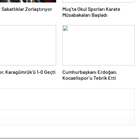
 Sakatlıklar Zorlaştırıyor
Muş’ta Okul Sporları Karate
Müsabakaları Başladı
r, Karagümrük’ü 1-0 Geçti
Cumhurbaşkanı Erdoğan,
Kocaelispor’u Tebrik Etti