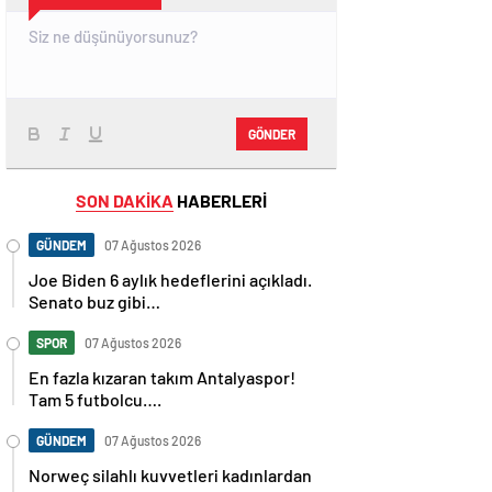
GÖNDER
SON DAKİKA
HABERLERİ
GÜNDEM
07 Ağustos 2026
Joe Biden 6 aylık hedeflerini açıkladı.
Senato buz gibi…
SPOR
07 Ağustos 2026
En fazla kızaran takım Antalyaspor!
Tam 5 futbolcu….
GÜNDEM
07 Ağustos 2026
Norweç silahlı kuvvetleri kadınlardan