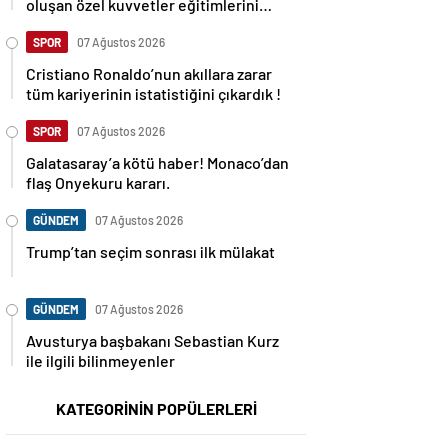
oluşan özel kuvvetler eğitimlerini
başlattı.
SPOR
07 Ağustos 2026
Cristiano Ronaldo’nun akıllara zarar
tüm kariyerinin istatistiğini çıkardık !
SPOR
07 Ağustos 2026
Galatasaray’a kötü haber! Monaco’dan
flaş Onyekuru kararı.
GÜNDEM
07 Ağustos 2026
Trump’tan seçim sonrası ilk mülakat
GÜNDEM
07 Ağustos 2026
Avusturya başbakanı Sebastian Kurz
ile ilgili bilinmeyenler
KATEGORİNİN POPÜLERLERİ