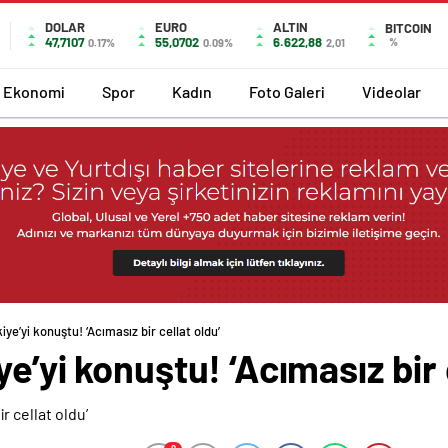
DOLAR
EURO
ALTIN
BITCOIN
47,7107
55,0702
6.622,88
%
0.17%
0.09%
2,01
Ekonomi
Spor
Kadın
Foto Galeri
Videolar
iye’yi konuştu! ‘Acımasız bir cellat oldu’
e’yi konuştu! ‘Acımasız bir 