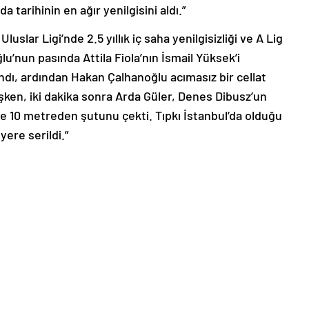
a tarihinin en ağır yenilgisini aldı.”
luslar Ligi’nde 2.5 yıllık iç saha yenilgisizliği ve A Lig
u’nun pasında Attila Fiola’nın İsmail Yüksek’i
dı, ardından Hakan Çalhanoğlu acımasız bir cellat
ken, iki dakika sonra Arda Güler, Denes Dibusz’un
ve 10 metreden şutunu çekti. Tıpkı İstanbul’da olduğu
yere serildi.”