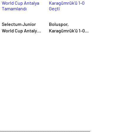
Selectum Junior
Boluspor,
World Cup Antalya
Karagümrük’ü 1-0
Tamamlandı
Geçti