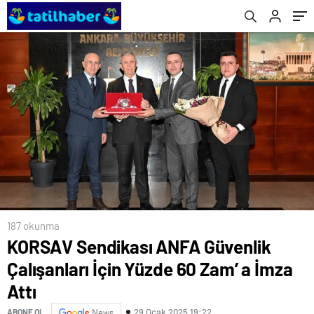
187 okunma
KORSAV Sendikası ANFA Güvenlik
Çalışanları İçin Yüzde 60 Zam’ a İmza
Attı
29 Ocak 2025 19:22
ABONE OL
News