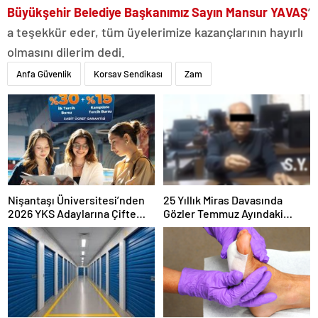
Büyükşehir Belediye Başkanımız Sayın Mansur YAVAŞ
’
a teşekkür eder, tüm üyelerimize kazançlarının hayırlı
olmasını dilerim dedi.
Anfa Güvenlik
Korsav Sendikası
Zam
Nişantaşı Üniversitesi’nden
25 Yıllık Miras Davasında
2026 YKS Adaylarına Çifte
Gözler Temmuz Ayındaki
Güvence: Sabit Ücret ve
Karar Duruşmasına Çevrildi
Kesintisiz Burs