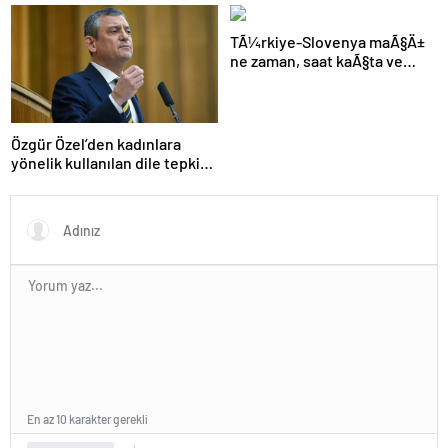
cinsiyete dayanır
TÃ¼rkiye-Slovenya maÃ§Ä±
ne zaman, saat kaÃ§ta ve
hangi kanalda?
Özgür Özel’den kadınlara
yönelik kullanılan dile tepki:
“Utanmazca hakaret ettiler”
En az 10 karakter gerekli