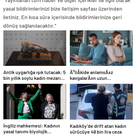
yasal bildirimlerinizi bize iletişim sayfası üzerinden
iletiniz. En kısa süre içerisinde bildirimlerinize geri
dönüş sağlanılacaktır.”
Ä°liÅkide anlamsÄ±z
Antik uygarlığa ışık tutacak: 5
kavgalarÄ±n uzun
bin yıllık soylu kadın mezarı
sÃ¼rmesini engellemenin 5
bulundu!
yolu
İngiliz mahkemesi: Kadının
Kadıköy’de drift atan kadın
yasal tanımı biyolojik
sürücüye 48 bin lira ceza