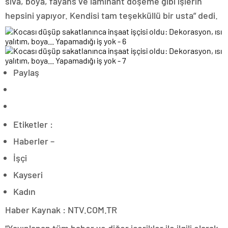
sıva, boya, fayans ve laminant döşeme gibi işlerin
hepsini yapıyor. Kendisi tam teşekküllü bir usta” dedi.
Paylaş
Etiketler :
Haberler –
İşçi
Kayseri
Kadın
Haber Kaynak : NTV.COM.TR
“Yayınlanan tüm haber ve diğer içerikler ile ilgili olarak