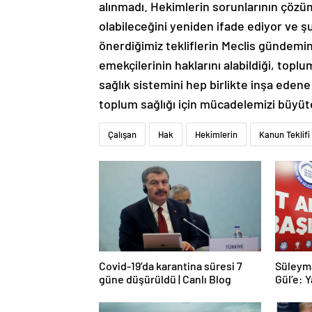
alınmadı. Hekimlerin sorunlarının çözü
olabileceğini yeniden ifade ediyor ve şu
önerdiğimiz tekliflerin Meclis gündemin
emekçilerinin haklarını alabildiği, topl
sağlık sistemini hep birlikte inşa edene
toplum sağlığı için mücadelemizi büyüt
Çalışan
Hak
Hekimlerin
Kanun Teklifi
Covid-19’da karantina süresi 7
Süleym
güne düşürüldü | Canlı Blog
Gül’e: Y