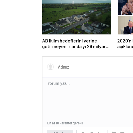
AB iklim hedeflerini yerine
2020’ni
getirmeyen İrlanda’yı 26 milyar
açıklan
euroluk ceza bekliyor olabilir
En az 10 karakter gerekli