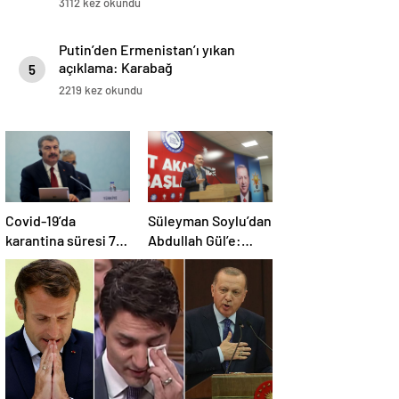
3112 kez okundu
Putin’den Ermenistan’ı yıkan
açıklama: Karabağ
5
Azerbaycan’ın ayrılmaz bir
2219 kez okundu
parçasıdır!
Covid-19’da
Süleyman Soylu’dan
karantina süresi 7
Abdullah Gül’e:
güne düşürüldü |
Yazıklar olsun size
Canlı Blog