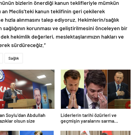
münün bizlerin önerdiği kanun teklifleriyle mümkün
 an Meclis’teki kanun teklifinin geri çekilerek
e hızla alınmasını talep ediyoruz. Hekimlerin/sağlık
um sağlığının korunması ve geliştirilmesini önceleyen bir
 dek hekimlik değerleri, meslektaşlarımızın hakları ve
erek sürdüreceğiz.”
Sağlık
an Soylu’dan Abdullah
Liderlerin tarihi özürleri ve
azıklar olsun size
geçmişin yaralarını sarma
çabaları