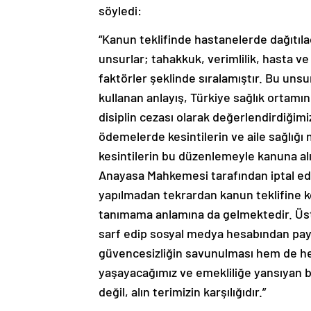
söyledi:
“Kanun teklifinde hastanelerde dağıtıl
unsurlar; tahakkuk, verimlilik, hasta v
faktörler şeklinde sıralamıştır. Bu unsu
kullanan anlayış, Türkiye sağlık ortamını
disiplin cezası olarak değerlendirdiğimi
ödemelerde kesintilerin ve aile sağlığı
kesintilerin bu düzenlemeyle kanuna al
Anayasa Mahkemesi tarafından iptal e
yapılmadan tekrardan kanun teklifine 
tanımama anlamına da gelmektedir. Üste
sarf edip sosyal medya hesabından payl
güvencesizliğin savunulması hem de he
yaşayacağımız ve emekliliğe yansıyan bi
değil, alın terimizin karşılığıdır.”