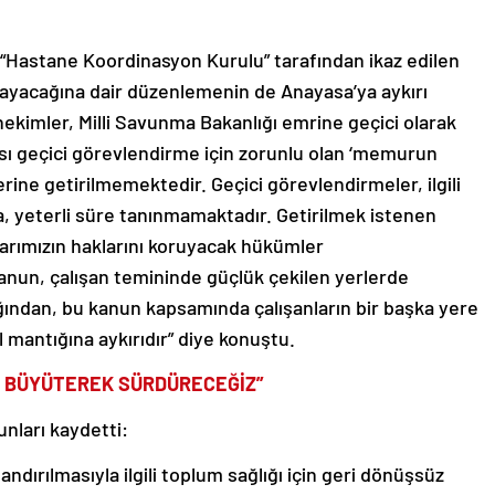
n “Hastane Koordinasyon Kurulu” tarafından ikaz edilen
yacağına dair düzenlemenin de Anayasa’ya aykırı
ekimler, Milli Savunma Bakanlığı emrine geçici olarak
sı geçici görevlendirme için zorunlu olan ‘memurun
ine getirilmemektedir. Geçici görevlendirmeler, ilgili
ta, yeterli süre tanınmamaktadır. Getirilmek istenen
rımızın haklarını koruyacak hükümler
nun, çalışan temininde güçlük çekilen yerlerde
ğından, bu kanun kapsamında çalışanların bir başka yere
 mantığına aykırıdır” diye konuştu.
İ BÜYÜTEREK SÜRDÜRECEĞİZ”
nları kaydetti:
landırılmasıyla ilgili toplum sağlığı için geri dönüşsüz