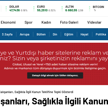
DOLAR
EURO
ALTIN
BITCOIN
47,7436
55,2510
6.660,55
%
0.18%
0.32%
2,59
Ekonomi
Spor
Kadın
Foto Galeri
Videolar
3.Sayfa
Avrupa
Bülten
Din
Eğitim
Hayat
Politika
alışanları, Sağlıkla İlgili Kanun Teklifine Tepki Gösterdi
şanları, Sağlıkla İlgili Kanu