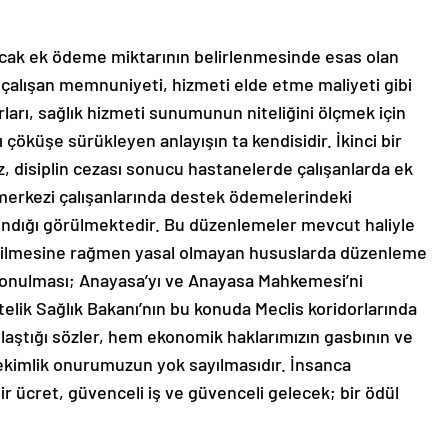
acak ek ödeme miktarının belirlenmesinde esas olan
e çalışan memnuniyeti, hizmeti elde etme maliyeti gibi
rları, sağlık hizmeti sunumunun niteliğini ölçmek için
 çöküşe sürükleyen anlayışın ta kendisidir. İkinci bir
z, disiplin cezası sonucu hastanelerde çalışanlarda ek
 merkezi çalışanlarında destek ödemelerindeki
ındığı görülmektedir. Bu düzenlemeler mevcut haliyle
dilmesine rağmen yasal olmayan hususlarda düzenleme
konulması; Anayasa’yı ve Anayasa Mahkemesi’ni
lik Sağlık Bakanı’nın bu konuda Meclis koridorlarında
aştığı sözler, hem ekonomik haklarımızın gasbının ve
kimlik onurumuzun yok sayılmasıdır. İnsanca
r ücret, güvenceli iş ve güvenceli gelecek; bir ödül