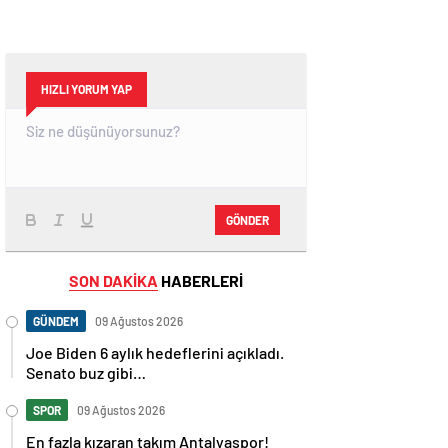
HIZLI YORUM YAP
GÖNDER
SON DAKİKA
HABERLERİ
GÜNDEM
09 Ağustos 2026
Joe Biden 6 aylık hedeflerini açıkladı.
Senato buz gibi…
SPOR
09 Ağustos 2026
En fazla kızaran takım Antalyaspor!