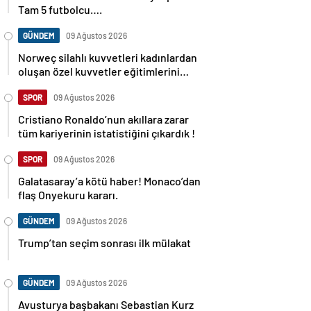
Tam 5 futbolcu….
GÜNDEM
09 Ağustos 2026
Norweç silahlı kuvvetleri kadınlardan
oluşan özel kuvvetler eğitimlerini
başlattı.
SPOR
09 Ağustos 2026
Cristiano Ronaldo’nun akıllara zarar
tüm kariyerinin istatistiğini çıkardık !
SPOR
09 Ağustos 2026
Galatasaray’a kötü haber! Monaco’dan
flaş Onyekuru kararı.
GÜNDEM
09 Ağustos 2026
Trump’tan seçim sonrası ilk mülakat
GÜNDEM
09 Ağustos 2026
Avusturya başbakanı Sebastian Kurz