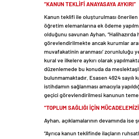
“KANUN TEKLİFİ ANAYASAYA AYKIRI”
Kanun teklifi ile oluşturulması önerile
öğretim elemanlarına ek ödeme yapılma
olduğunu savunan Ayhan, “Halihazırda h
görevlendirilmekte ancak kurumlar ara
muvafakatinin aranması’ zorunluluğu yer
kural ve ilkelere aykırı olarak yapılmak
düzenlemede bu konuda da meslektaşla
bulunmamaktadır. Esasen 4924 sayılı ka
istihdamın sağlanması amacıyla yapıldı
geçici görevlendirilmesi kanunun temel
“TOPLUM SAĞLIĞI İÇİN MÜCADELEMİZ
Ayhan, açıklamalarının devamında ise şu
“Ayrıca kanun teklifinde ilaçların ruhsat