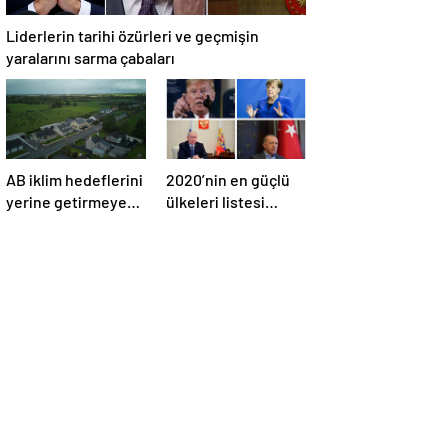
Liderlerin tarihi özürleri ve geçmişin
yaralarını sarma çabaları
AB iklim hedeflerini
2020’nin en güçlü
yerine getirmeyen
ülkeleri listesi
İrlanda’yı 26 milyar
açıklandı
euroluk ceza
bekliyor olabilir