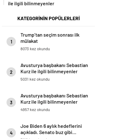
ile ilgili bilinmeyenler
KATEGORİNİN POPÜLERLERİ
Trump’tan seçim sonrası ilk
mülakat
1
8073 kez okundu
Avusturya başbakanı Sebastian
Kurz ile ilgili bilinmeyenler
2
5031 kez okundu
Avusturya başbakanı Sebastian
Kurz ile ilgili bilinmeyenler
3
4957 kez okundu
Joe Biden 6 aylık hedeflerini
açıkladı. Senato buz gibi…
4