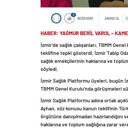
0
BEĞENDİM
ABONE OL
HABER: YAĞMUR BERİL VAROL – KAM
İzmir’de sağlık çalışanları, TBMM Genel 
teklifine tepki gösterdi. İzmir Tabip Od
sağlık emekçilerinin haklarına ve toplu
söyledi.
İzmir Sağlık Platformu üyeleri, bugün İ
TBMM Genel Kurulu’nda görüşmeleri süren
İzmir Sağlık Platformu adına ortak açı
Ayhan, söz konusu kanun teklifinin Türk
örgütüne danışılmadan hazırlandığını ve
haklarına ve toplum sağlığına zarar ve