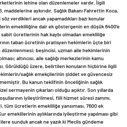
rketlerinin lehine olan düzenlemeler vardır. İlgili
. maddelerine aykırıdır. Sağlık Bakanı Fahrettin Koca,
ili söz verdikleri ancak yapamadıkları bazı konular
mlerin emekliliğine dair ek göstergenin en düşük 6400’e
nın sabit ücretlerinin hak kaybı olmadan emekliliğe
rının taban ücretinin pratisyen hekimlerin üçte biri
 düzenlenmesi; beşincisi, uzman aile hekimlerinin
ması; altıncısı, aile sağlığı merkezlerinin kamu
. Görüldüğü üzere, belirtilen konuların hiçbirine ilgili
hekimlerin/sağlık emekçilerinin şiddet ve güvencesiz
lmemiştir. Bu kanun teklifinin önceliğinin sağlık
özel sermayenin çıkarları olduğu açıktır. Son yıllarda
şullarının iyileştirilmesi, fiili hizmet süresi zammı,
i, tüm ücretlerin emekliliğe yansıması, 7600 ek
r emeklilerinin aylıklarında iyileştirme yapılması gibi
artilere sunduk ancak ne yazık ki Meclis gündeme