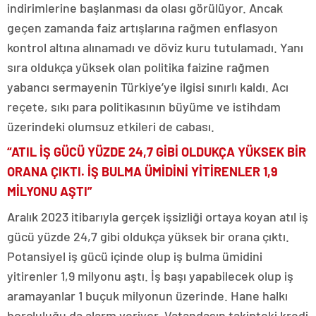
indirimlerine başlanması da olası görülüyor. Ancak
geçen zamanda faiz artışlarına rağmen enflasyon
kontrol altına alınamadı ve döviz kuru tutulamadı. Yanı
sıra oldukça yüksek olan politika faizine rağmen
yabancı sermayenin Türkiye’ye ilgisi sınırlı kaldı. Acı
reçete, sıkı para politikasının büyüme ve istihdam
üzerindeki olumsuz etkileri de cabası.
“ATIL İŞ GÜCÜ YÜZDE 24,7 GİBİ OLDUKÇA YÜKSEK BİR
ORANA ÇIKTI. İŞ BULMA ÜMİDİNİ YİTİRENLER 1,9
MİLYONU AŞTI”
Aralık 2023 itibarıyla gerçek işsizliği ortaya koyan atıl iş
gücü yüzde 24,7 gibi oldukça yüksek bir orana çıktı.
Potansiyel iş gücü içinde olup iş bulma ümidini
yitirenler 1,9 milyonu aştı. İş başı yapabilecek olup iş
aramayanlar 1 buçuk milyonun üzerinde. Hane halkı
borçluluğu da alarm veriyor. Vatandaşın takipteki kredi