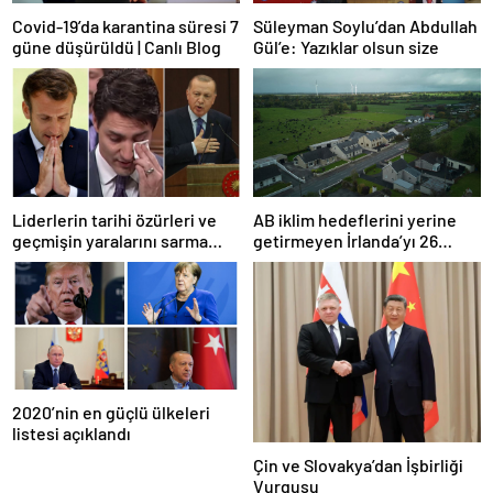
Covid-19’da karantina süresi 7
Süleyman Soylu’dan Abdullah
güne düşürüldü | Canlı Blog
Gül’e: Yazıklar olsun size
Liderlerin tarihi özürleri ve
AB iklim hedeflerini yerine
geçmişin yaralarını sarma
getirmeyen İrlanda’yı 26
çabaları
milyar euroluk ceza bekliyor
olabilir
2020’nin en güçlü ülkeleri
listesi açıklandı
Çin ve Slovakya’dan İşbirliği
Vurgusu