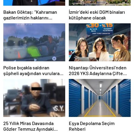
Bakan Göktaş: “Kahraman
İzmir’deki eski DGM binaları
gazilerimizin haklarını
kütüphane olacak
güçlendiren yeni bir dönemin
kapılarını aralıyoruz”
Polise bıçakla saldıran
Nişantaşı Üniversitesi’nden
şüpheli ayağından vurularak
2026 YKS Adaylarına Çifte
yakalandı
Güvence: Sabit Ücret ve
Kesintisiz Burs
25 Yıllık Miras Davasında
Eşya Depolama Seçim
Gözler Temmuz Ayındaki
Rehberi