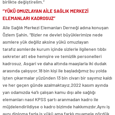
birlikte değiştirelim.”
“YÜKÜ OMUZLAYAN AİLE SAĞLIK MERKEZİ
ELEMANLARI KADROSUZ”
Aile Sağlık Merkezi Elemanları Derneği adına konuşan
Özlem Şahin, “Bizler ne devlet büyüklerimize nede
asmlere yük değiliz aksine yükü omuzlayan
tarafız asmlerde kurum içinde sizlerle ilgilenen tıbbı
sekreter att ebe hemşire ve temizlik personelleri
kadrosuz. Asgari ve daha altında maaşlarla iki dudak
arasında çalışıyor.18 bin kişi ile başladığımız bu yolda
işten çıkarmalar yüzünden 13 bin civarı bir sayımız kaldı
ve her geçen günde azalmaktayız.2022 kasım ayında
yan odamızda 4a’lı çalışan kamu dışı aile sağlığı
elemanları nasıl KPSS şartı aranmadan kadro ile
müjdelendirildiyse o kadro bizimde hakkımızdır.Aynı iş
aynı diploma fazla iş yükü ama farklı muamele gördük.