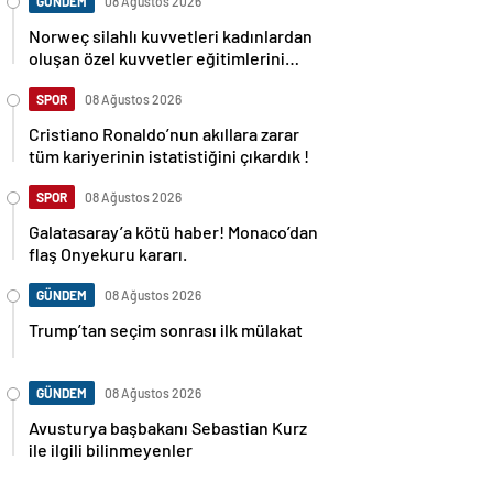
GÜNDEM
08 Ağustos 2026
Norweç silahlı kuvvetleri kadınlardan
oluşan özel kuvvetler eğitimlerini
başlattı.
SPOR
08 Ağustos 2026
Cristiano Ronaldo’nun akıllara zarar
tüm kariyerinin istatistiğini çıkardık !
SPOR
08 Ağustos 2026
Galatasaray’a kötü haber! Monaco’dan
flaş Onyekuru kararı.
GÜNDEM
08 Ağustos 2026
Trump’tan seçim sonrası ilk mülakat
GÜNDEM
08 Ağustos 2026
Avusturya başbakanı Sebastian Kurz
ile ilgili bilinmeyenler