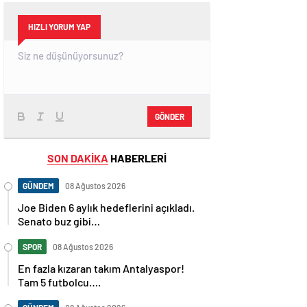
HIZLI YORUM YAP
GÖNDER
SON DAKİKA
HABERLERİ
GÜNDEM
08 Ağustos 2026
Joe Biden 6 aylık hedeflerini açıkladı.
Senato buz gibi…
SPOR
08 Ağustos 2026
En fazla kızaran takım Antalyaspor!
Tam 5 futbolcu….