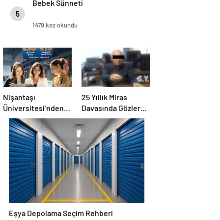
Bebek Sünneti
5
1479 kez okundu
Nişantaşı
25 Yıllık Miras
Üniversitesi’nden
Davasında Gözler
2026 YKS
Temmuz Ayındaki
Adaylarına Çifte
Karar Duruşmasına
Güvence: Sabit
Çevrildi
Ücret ve Kesintisiz
Burs
Eşya Depolama Seçim Rehberi