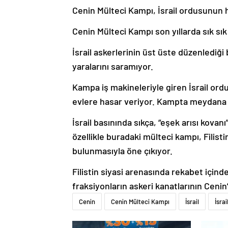
Cenin Mülteci Kampı, İsrail ordusunun
Cenin Mülteci Kampı son yıllarda sık sık
İsrail askerlerinin üst üste düzenlediğ
yaralarını saramıyor.
Kampa iş makineleriyle giren İsrail ordus
evlere hasar veriyor. Kampta meydana 
İsrail basınında sıkça, “eşek arısı kovan
özellikle buradaki mülteci kampı, Filisti
bulunmasıyla öne çıkıyor.
Filistin siyasi arenasında rekabet içind
fraksiyonların askeri kanatlarının Cenin’d
Cenin
Cenin Mülteci Kampı
İsrail
İsrai