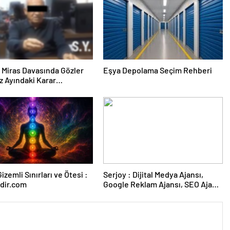
ık Miras Davasında Gözler
Eşya Depolama Seçim Rehberi
 Ayındaki Karar
sına Çevrildi
izemli Sınırları ve Ötesi :
Serjoy : Dijital Medya Ajansı,
dir.com
Google Reklam Ajansı, SEO Ajansı
ve Web Tasarım Ajansı