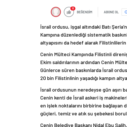
0
BEĞENDİM
ABONE OL
İsrail ordusu, işgal altındaki Batı Şeri
Kampına düzenlediği sistematik baskınl
altyapısını da hedef alarak Filistinlilerin
Cenin Mülteci Kampında Filistinli direniş 
Ekim saldırılarının ardından Cenin Mülte
Günlerce süren baskınlarda İsrail ordus
20 bin Filistinlinin yaşadığı kampın alty
İsrail ordusunun neredeyse gün aşırı b
Cenin kenti de İsrail askeri iş makineler
en işlek noktalarını birbirine bağlayan 
güçleri, temiz ve atık su şebekesi borula
Cenin Belediye Başkanı Nidal Ebu Salih