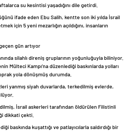
talarca su kesintisi yaşadığını dile getirdi.
ünü ifade eden Ebu Salih, kentte son iki yılda İsrail
tmek için 5 yeni mezarlığın açıldığını, insanların
 geçen gün artıyor
nda silahlı direniş gruplarının yoğunluğuyla biliniyor.
nin Mülteci Kampı’na düzenlediği baskınlarda yolları
toprak yola dönüşmüş durumda.
leri yanmış siyah duvarlarda, terkedilmiş evlerde,
ülüyor.
miş, İsrail askerleri tarafından öldürülen Filistinli
ği dikkati çekti.
iği baskında kuşattığı ve patlayıcılarla saldırdığı bir