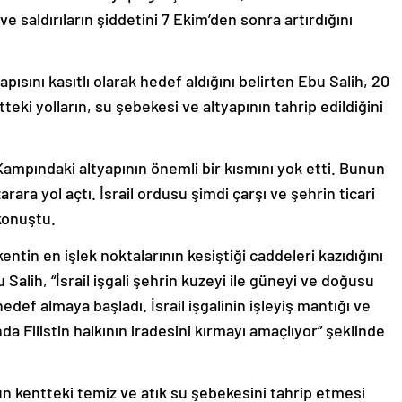
ve saldırıların şiddetini 7 Ekim’den sonra artırdığını
yapısını kasıtlı olarak hedef aldığını belirten Ebu Salih, 20
ki yolların, su şebekesi ve altyapının tahrip edildiğini
 Kampındaki altyapının önemli bir kısmını yok etti. Bunun
rara yol açtı. İsrail ordusu şimdi çarşı ve şehrin ticari
konuştu.
kentin en işlek noktalarının kesiştiği caddeleri kazıdığını
Salih, “İsrail işgali şehrin kuzeyi ile güneyi ve doğusu
hedef almaya başladı. İsrail işgalinin işleyiş mantığı ve
a Filistin halkının iradesini kırmayı amaçlıyor” şeklinde
n kentteki temiz ve atık su şebekesini tahrip etmesi