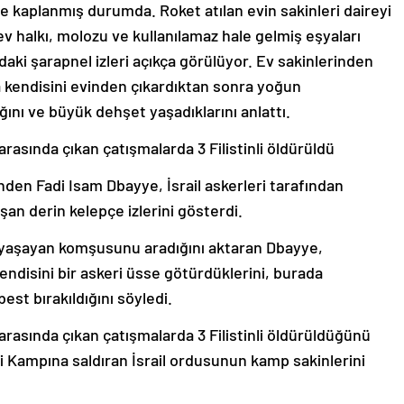
yle kaplanmış durumda. Roket atılan evin sakinleri daireyi
v halkı, molozu ve kullanılamaz hale gelmiş eşyaları
daki şarapnel izleri açıkça görülüyor. Ev sakinlerinden
yla kendisini evinden çıkardıktan sonra yoğun
tığını ve büyük dehşet yaşadıklarını anlattı.
 arasında çıkan çatışmalarda 3 Filistinli öldürüldü
en Fadi Isam Dbayye, İsrail askerleri tarafından
uşan derin kelepçe izlerini gösterdi.
pta yaşayan komşusunu aradığını aktaran Dbayye,
endisini bir askeri üsse götürdüklerini, burada
est bırakıldığını söyledi.
r arasında çıkan çatışmalarda 3 Filistinli öldürüldüğünü
i Kampına saldıran İsrail ordusunun kamp sakinlerini