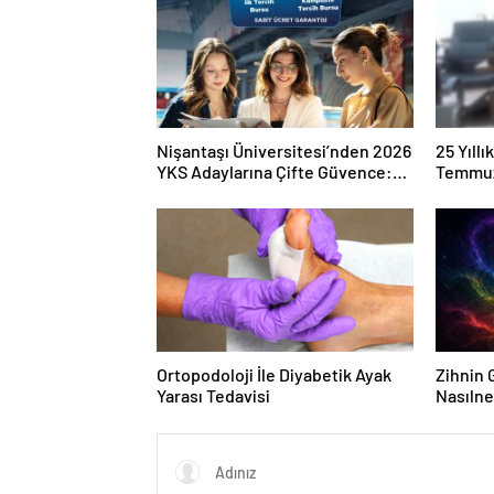
Nişantaşı Üniversitesi’nden 2026
25 Yıll
YKS Adaylarına Çifte Güvence:
Temmuz
Sabit Ücret ve Kesintisiz Burs
Duruşma
Ortopodoloji İle Diyabetik Ayak
Zihnin G
Yarası Tedavisi
Nasılne