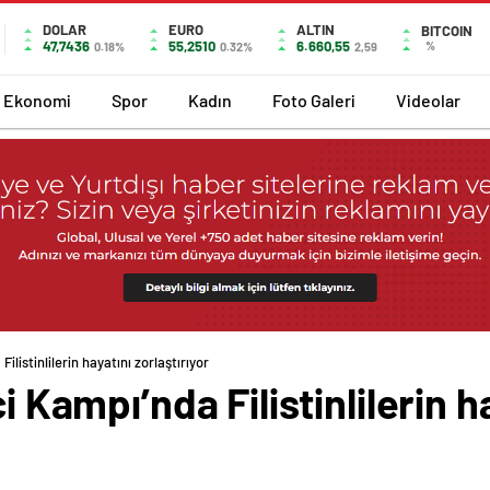
DOLAR
EURO
ALTIN
BITCOIN
47,7436
55,2510
6.660,55
%
0.18%
0.32%
2,59
Ekonomi
Spor
Kadın
Foto Galeri
Videolar
Filistinlilerin hayatını zorlaştırıyor
i Kampı’nda Filistinlilerin h