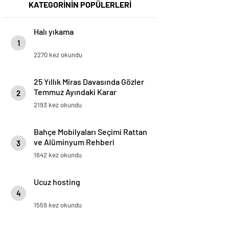
KATEGORİNİN POPÜLERLERİ
Halı yıkama
1
2270 kez okundu
25 Yıllık Miras Davasında Gözler
Temmuz Ayındaki Karar
2
Duruşmasına Çevrildi
2193 kez okundu
Bahçe Mobilyaları Seçimi Rattan
ve Alüminyum Rehberi
3
1642 kez okundu
Ucuz hosting
4
1559 kez okundu