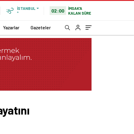
İMSAK'A
İSTANBUL
02:00
KALAN SÜRE
°
Yazarlar
Gazeteler
ayatını