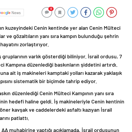
0
News
a’nın kuzeyindeki Cenin kentinde yer alan Cenin Mülteci
ar ve gözaltıların yanı sıra kampın bulunduğu şehrin
 hayatını zorlaştırıyor.
gruplarının varlık gösterdiği biliniyor. İsrail ordusu, 7
ci Kampına düzenlediği baskınların şiddetini artırdı.
una ait iş makineleri kamptaki yolları kazarak yaklaşık
apısını sistematik bir biçimde tahrip ediyor.
askın düzenlediği Cenin Mülteci Kampının yanı sıra
inin hedefi haline geldi. İş makineleriyle Cenin kentinin
döner kavşak ve caddelerdeki asfaltı kazıyan İsrail
rını patlattı.
, AA muhabirine yaptığı açıklamada, İsrail ordusunun