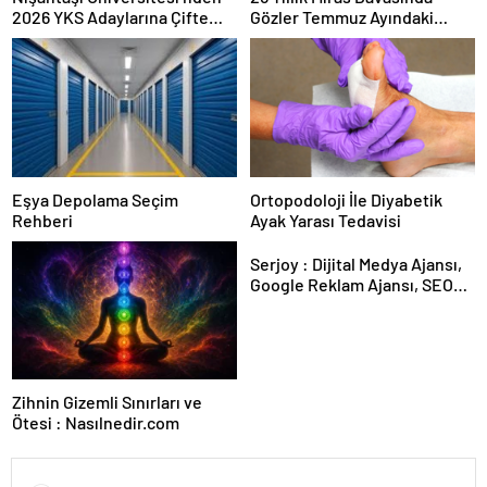
2026 YKS Adaylarına Çifte
Gözler Temmuz Ayındaki
Güvence: Sabit Ücret ve
Karar Duruşmasına Çevrildi
Kesintisiz Burs
Eşya Depolama Seçim
Ortopodoloji İle Diyabetik
Rehberi
Ayak Yarası Tedavisi
Serjoy : Dijital Medya Ajansı,
Google Reklam Ajansı, SEO
Ajansı ve Web Tasarım Ajansı
Zihnin Gizemli Sınırları ve
Ötesi : Nasılnedir.com