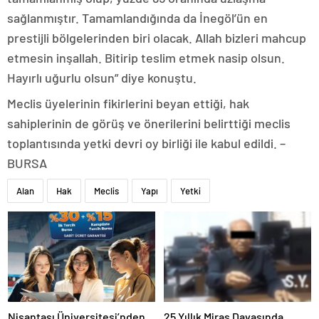
sağlanmıştır. Tamamlandığında da İnegöl’ün en
prestijli bölgelerinden biri olacak. Allah bizleri mahcup
etmesin inşallah. Bitirip teslim etmek nasip olsun.
Hayırlı uğurlu olsun” diye konuştu.
Meclis üyelerinin fikirlerini beyan ettiği, hak
sahiplerinin de görüş ve önerilerini belirttiği meclis
toplantısında yetki devri oy birliği ile kabul edildi. –
BURSA
Alan
Hak
Meclis
Yapı
Yetki
Nişantaşı Üniversitesi’nden
25 Yıllık Miras Davasında