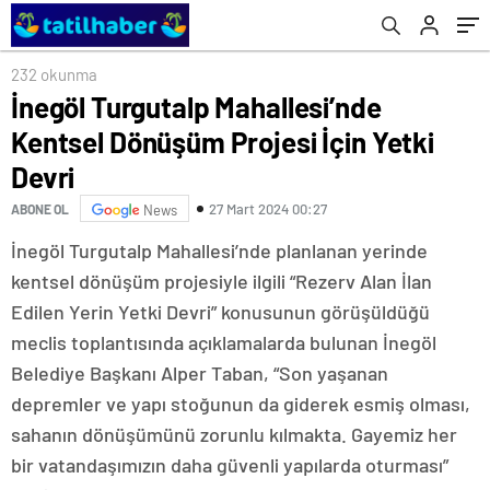
232 okunma
İnegöl Turgutalp Mahallesi’nde
Kentsel Dönüşüm Projesi İçin Yetki
Devri
27 Mart 2024 00:27
ABONE OL
News
İnegöl Turgutalp Mahallesi’nde planlanan yerinde
kentsel dönüşüm projesiyle ilgili “Rezerv Alan İlan
Edilen Yerin Yetki Devri” konusunun görüşüldüğü
meclis toplantısında açıklamalarda bulunan İnegöl
Belediye Başkanı Alper Taban, “Son yaşanan
depremler ve yapı stoğunun da giderek esmiş olması,
sahanın dönüşümünü zorunlu kılmakta. Gayemiz her
bir vatandaşımızın daha güvenli yapılarda oturması”