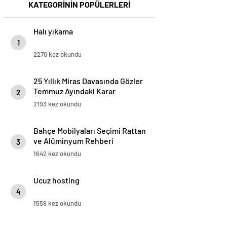
KATEGORİNİN POPÜLERLERİ
Halı yıkama
1
2270 kez okundu
25 Yıllık Miras Davasında Gözler
Temmuz Ayındaki Karar
2
Duruşmasına Çevrildi
2193 kez okundu
Bahçe Mobilyaları Seçimi Rattan
ve Alüminyum Rehberi
3
1642 kez okundu
Ucuz hosting
4
1559 kez okundu