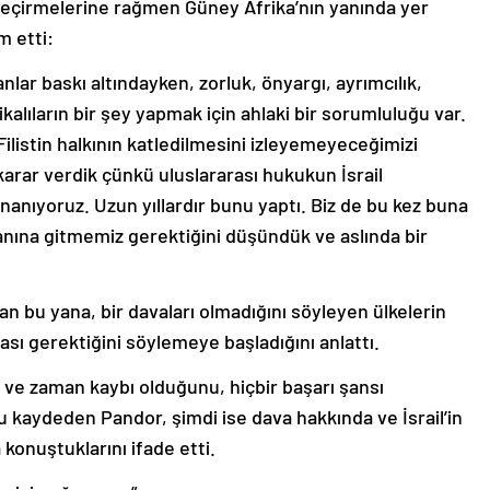
 geçirmelerine rağmen Güney Afrika’nın yanında yer
m etti:
lar baskı altındayken, zorluk, önyargı, ayrımcılık,
alıların bir şey yapmak için ahlaki bir sorumluluğu var.
listin halkının katledilmesini izleyemeyeceğimizi
karar verdik çünkü uluslararası hukukun İsrail
 inanıyoruz. Uzun yıllardır bunu yaptı. Biz de bu kez buna
anına gitmemiz gerektiğini düşündük ve aslında bir
an bu yana, bir davaları olmadığını söyleyen ülkelerin
ması gerektiğini söylemeye başladığını anlattı.
ve zaman kaybı olduğunu, hiçbir başarı şansı
 kaydeden Pandor, şimdi ise dava hakkında ve İsrail’in
konuştuklarını ifade etti.