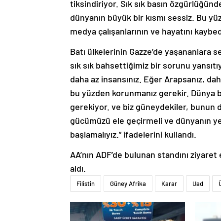
tiksindiriyor. Sık sık basın özgürlüğün
dünyanın büyük bir kısmı sessiz. Bu yü
medya çalışanlarının ve hayatını kaybede
Batı ülkelerinin Gazze’de yaşananlara s
sık sık bahsettiğimiz bir sorunu yansıtı
daha az insansınız. Eğer Arapsanız, daha
bu yüzden korunmanız gerekir. Dünya b
gerekiyor. ve biz güneydekiler, bunun 
gücümüzü ele geçirmeli ve dünyanın yen
başlamalıyız.” ifadelerini kullandı.
AA’nın ADF’de bulunan standını ziyaret 
aldı.
Filistin
Güney Afrika
Karar
Uad