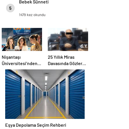
Bebek Sünneti
5
1479 kez okundu
Nişantaşı
25 Yıllık Miras
Üniversitesi’nden
Davasında Gözler
2026 YKS
Temmuz Ayındaki
Adaylarına Çifte
Karar Duruşmasına
Güvence: Sabit
Çevrildi
Ücret ve Kesintisiz
Burs
Eşya Depolama Seçim Rehberi