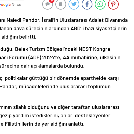
0
News
ı Naledi Pandor, İsrail’in Uluslararası Adalet Divanında
anan dava sürecinin ardından ABD’li bazı siyasetçilerin
ldığını belirtti.
” olduğu, Belek Turizm Bölgesi’ndeki NEST Kongre
asi Forumu (ADF) 2024’te, AA muhabirine, ülkesinin
sürecine dair açıklamalarda bulundu.
çı politikalar güttüğü bir dönemde apartheide karşı
an Pandor, mücadelelerinde uluslararası toplumun
mının silahlı olduğunu ve diğer taraftan uluslararası
 gezip yardım istediklerini, onları destekleyenler
ilistinlilerin de yer aldığını anlattı.