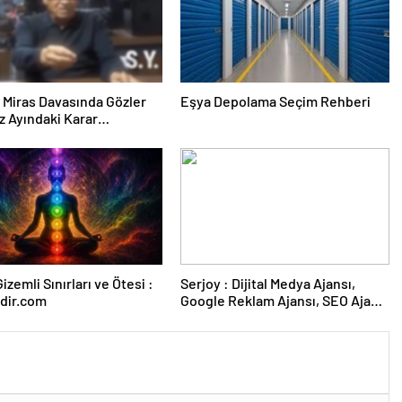
ık Miras Davasında Gözler
Eşya Depolama Seçim Rehberi
 Ayındaki Karar
sına Çevrildi
izemli Sınırları ve Ötesi :
Serjoy : Dijital Medya Ajansı,
dir.com
Google Reklam Ajansı, SEO Ajansı
ve Web Tasarım Ajansı