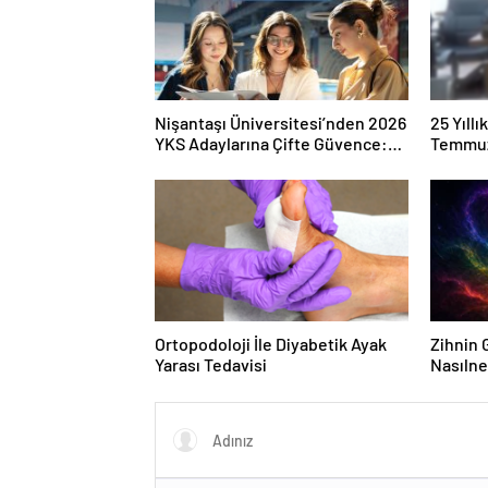
Nişantaşı Üniversitesi’nden 2026
25 Yıll
YKS Adaylarına Çifte Güvence:
Temmuz
Sabit Ücret ve Kesintisiz Burs
Duruşma
Ortopodoloji İle Diyabetik Ayak
Zihnin G
Yarası Tedavisi
Nasılne