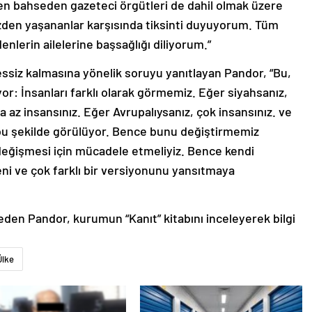
den bahseden gazeteci örgütleri de dahil olmak üzere
zden yaşananlar karşısında tiksinti duyuyorum. Tüm
nlerin ailelerine başsağlığı diliyorum.”
essiz kalmasına yönelik soruyu yanıtlayan Pandor, “Bu,
yor: İnsanları farklı olarak görmemiz. Eğer siyahsanız,
 az insansınız. Eğer Avrupalıysanız, çok insansınız. ve
u şekilde görülüyor. Bence bunu değiştirmemiz
değişmesi için mücadele etmeliyiz. Bence kendi
i ve çok farklı bir versiyonunu yansıtmaya
eden Pandor, kurumun “Kanıt” kitabını inceleyerek bilgi
Ülke