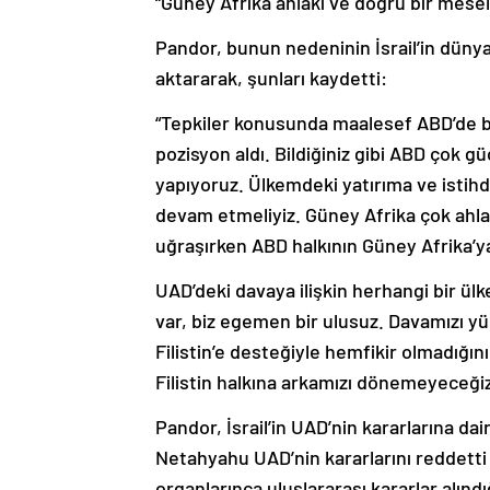
“Güney Afrika ahlaki ve doğru bir mesel
Pandor, bunun nedeninin İsrail’in düny
aktararak, şunları kaydetti:
“Tepkiler konusunda maalesef ABD’de ba
pozisyon aldı. Bildiğiniz gibi ABD çok g
yapıyoruz. Ülkemdeki yatırıma ve istih
devam etmeliyiz. Güney Afrika çok ahla
uğraşırken ABD halkının Güney Afrika’y
UAD’deki davaya ilişkin herhangi bir ül
var, biz egemen bir ulusuz. Davamızı yü
Filistin’e desteğiyle hemfikir olmadığın
Filistin halkına arkamızı dönemeyeceğiz
Pandor, İsrail’in UAD’nin kararlarına dair
Netahyahu UAD’nin kararlarını reddetti v
organlarınca uluslararası kararlar alınd