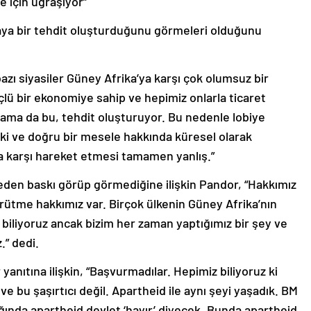
e için uğraşıyor”
aya bir tehdit oluşturduğunu görmeleri olduğunu
zı siyasiler Güney Afrika’ya karşı çok olumsuz bir
üçlü bir ekonomiye sahip ve hepimiz onlarla ticaret
dama da bu, tehdit oluşturuyor. Bu nedenle lobiye
ki ve doğru bir mesele hakkında küresel olarak
a karşı hareket etmesi tamamen yanlış.”
keden baskı görüp görmediğine ilişkin Pandor, “Hakkımız
rütme hakkımız var. Birçok ülkenin Güney Afrika’nın
ı biliyoruz ancak bizim her zaman yaptığımız bir şey ve
.” dedi.
 yanıtına ilişkin, “Başvurmadılar. Hepimiz biliyoruz ki
e bu şaşırtıcı değil. Apartheid ile aynı şeyi yaşadık. BM
ığında apartheid devlet ‘hayır’ diyecek. Bunda apartheid