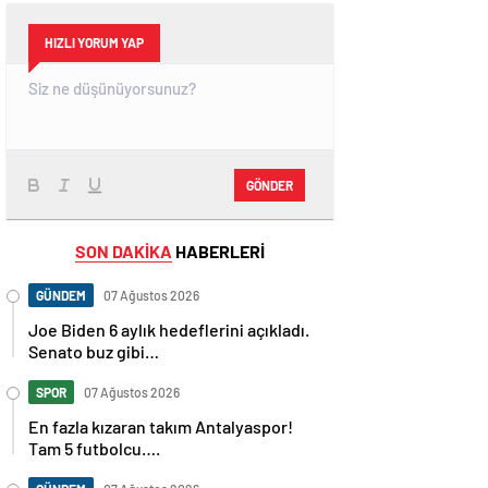
HIZLI YORUM YAP
GÖNDER
SON DAKİKA
HABERLERİ
GÜNDEM
07 Ağustos 2026
Joe Biden 6 aylık hedeflerini açıkladı.
Senato buz gibi…
SPOR
07 Ağustos 2026
En fazla kızaran takım Antalyaspor!
Tam 5 futbolcu….