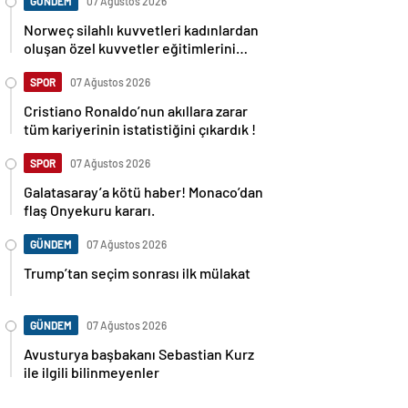
GÜNDEM
07 Ağustos 2026
Norweç silahlı kuvvetleri kadınlardan
oluşan özel kuvvetler eğitimlerini
başlattı.
SPOR
07 Ağustos 2026
Cristiano Ronaldo’nun akıllara zarar
tüm kariyerinin istatistiğini çıkardık !
SPOR
07 Ağustos 2026
Galatasaray’a kötü haber! Monaco’dan
flaş Onyekuru kararı.
GÜNDEM
07 Ağustos 2026
Trump’tan seçim sonrası ilk mülakat
GÜNDEM
07 Ağustos 2026
Avusturya başbakanı Sebastian Kurz
ile ilgili bilinmeyenler