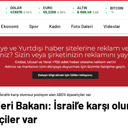
DOLAR
EURO
ALTIN
BITCOIN
47,6976
55,2258
6.666,48
%
0.14%
0.36%
2,68
Ekonomi
Spor
Kadın
Foto Galeri
Videolar
İsrail’e karşı olumsuz pozisyon alan ABD’li siyasetçiler var
eri Bakanı: İsrail’e karşı o
çiler var