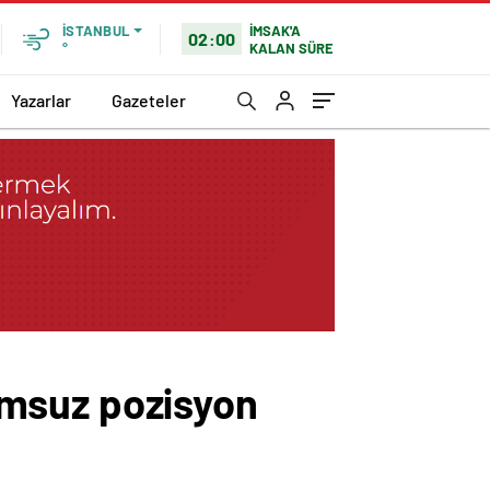
İMSAK'A
İSTANBUL
02:00
KALAN SÜRE
°
Yazarlar
Gazeteler
lumsuz pozisyon