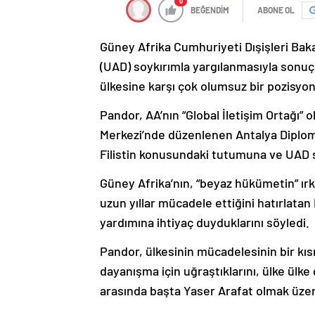
0
BEĞENDİM
ABONE OL
Güney Afrika Cumhuriyeti Dışişleri Bakan
(UAD) soykırımla yargılanmasıyla sonuçl
ülkesine karşı çok olumsuz bir pozisyon a
Pandor, AA’nın “Global İletişim Ortağı
Merkezi’nde düzenlenen Antalya Diplom
Filistin konusundaki tutumuna ve UAD 
Güney Afrika’nın, “beyaz hükümetin” ırk
uzun yıllar mücadele ettiğini hatırlat
yardımına ihtiyaç duyduklarını söyledi.
Pandor, ülkesinin mücadelesinin bir kıs
dayanışma için uğraştıklarını, ülke ülke
arasında başta Yaser Arafat olmak üzere F