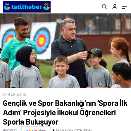
Buluşuyor
229 okunma
Gençlik ve Spor Bakanlığı’nın ‘Spora İlk
Adım’ Projesiyle İlkokul Öğrencileri
Sporla Buluşuyor
14 Haziran 2024 00:48
ABONE OL
News