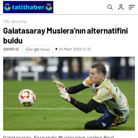
145 okunma
Galatasaray Muslera’nın alternatifini
buldu
24 Mart 2025 11:21
ABONE OL
News
Galatasaray, Fernando Muslera’nın yerine Real