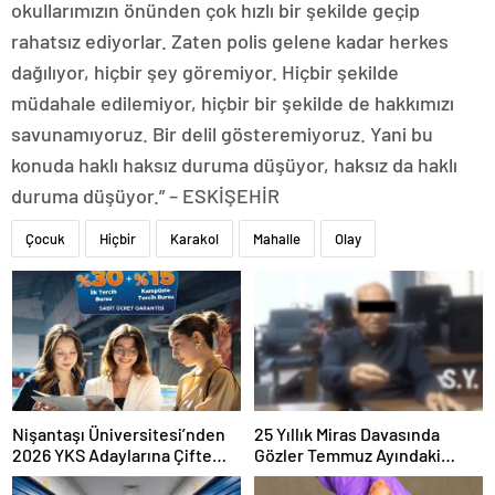
okullarımızın önünden çok hızlı bir şekilde geçip
rahatsız ediyorlar. Zaten polis gelene kadar herkes
dağılıyor, hiçbir şey göremiyor. Hiçbir şekilde
müdahale edilemiyor, hiçbir bir şekilde de hakkımızı
savunamıyoruz. Bir delil gösteremiyoruz. Yani bu
konuda haklı haksız duruma düşüyor, haksız da haklı
duruma düşüyor.” – ESKİŞEHİR
Çocuk
Hiçbir
Karakol
Mahalle
Olay
Nişantaşı Üniversitesi’nden
25 Yıllık Miras Davasında
2026 YKS Adaylarına Çifte
Gözler Temmuz Ayındaki
Güvence: Sabit Ücret ve
Karar Duruşmasına Çevrildi