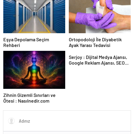
Kesintisiz Burs
Eşya Depolama Seçim
Ortopodoloji İle Diyabetik
Rehberi
Ayak Yarası Tedavisi
Serjoy : Dijital Medya Ajansı,
Google Reklam Ajansı, SEO
Ajansı ve Web Tasarım Ajansı
Zihnin Gizemli Sınırları ve
Ötesi : Nasılnedir.com