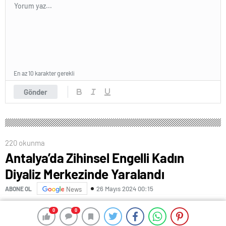
En az 10 karakter gerekli
Gönder
220 okunma
Antalya’da Zihinsel Engelli Kadın
Diyaliz Merkezinde Yaralandı
26 Mayıs 2024 00:15
ABONE OL
News
Antalya’da zihinsel engelli Lütfiye Yıldırım, diyalize
0
0
0
0
girmek için gittiği merkezde sol gözüne atılan