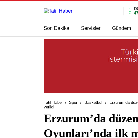
D
4
Son Dakika
Servisler
Gündem
Tatil Haber
Spor
Basketbol
Erzurum’da düze
verildi
Erzurum’da düzenl
Oyunları’nda ilk m