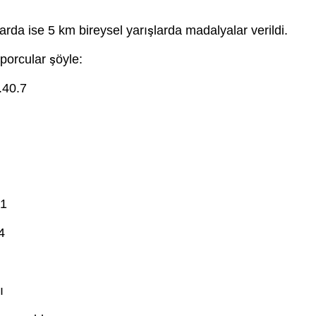
rda ise 5 km bireysel yarışlarda madalyalar verildi.
porcular şöyle:
.40.7
.1
4
ı