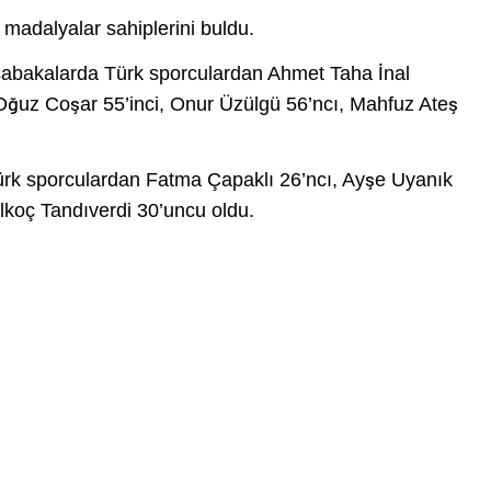
e madalyalar sahiplerini buldu.
sabakalarda Türk sporculardan Ahmet Taha İnal
Oğuz Coşar 55’inci, Onur Üzülgü 56’ncı, Mahfuz Ateş
ürk sporculardan Fatma Çapaklı 26’ncı, Ayşe Uyanık
alkoç Tandıverdi 30’uncu oldu.