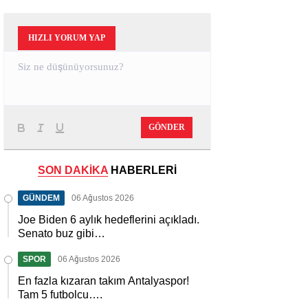
HIZLI YORUM YAP
GÖNDER
SON DAKİKA
HABERLERİ
GÜNDEM
06 Ağustos 2026
Joe Biden 6 aylık hedeflerini açıkladı.
Senato buz gibi…
SPOR
06 Ağustos 2026
En fazla kızaran takım Antalyaspor!
Tam 5 futbolcu….