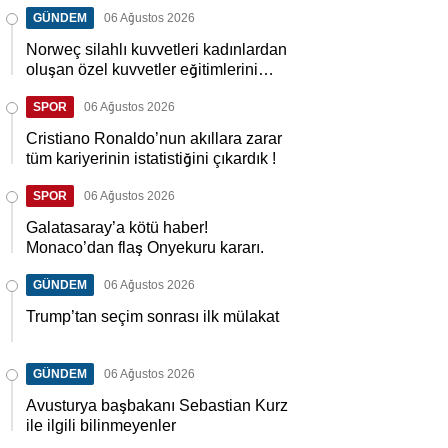
GÜNDEM
06 Ağustos 2026
Norweç silahlı kuvvetleri kadınlardan
oluşan özel kuvvetler eğitimlerini
başlattı.
SPOR
06 Ağustos 2026
Cristiano Ronaldo’nun akıllara zarar
tüm kariyerinin istatistiğini çıkardık !
SPOR
06 Ağustos 2026
Galatasaray’a kötü haber!
Monaco’dan flaş Onyekuru kararı.
GÜNDEM
06 Ağustos 2026
Trump’tan seçim sonrası ilk mülakat
GÜNDEM
06 Ağustos 2026
Avusturya başbakanı Sebastian Kurz
ile ilgili bilinmeyenler