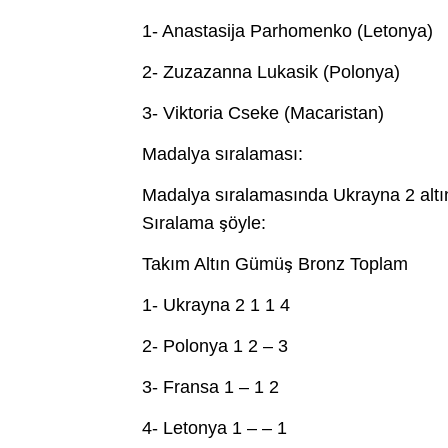
1- Anastasija Parhomenko (Letonya)
2- Zuzazanna Lukasik (Polonya)
3- Viktoria Cseke (Macaristan)
Madalya sıralaması:
Madalya sıralamasında Ukrayna 2 altın
Sıralama şöyle:
Takım Altın Gümüş Bronz Toplam
1- Ukrayna 2 1 1 4
2- Polonya 1 2 – 3
3- Fransa 1 – 1 2
4- Letonya 1 – – 1