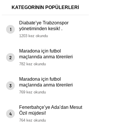
KATEGORİNİN POPÜLERLERİ
Diabate’ye Trabzonspor
yönetiminden kesik! .
1
1203 kez okundu
Maradona için futbol
maçlarında anma törenleri
2
yapılacak
782 kez okundu
Maradona için futbol
maçlarında anma törenleri
3
yapılacak
769 kez okundu
Fenerbahçe’ye Ada’dan Mesut
Özil müjdesi!
4
764 kez okundu