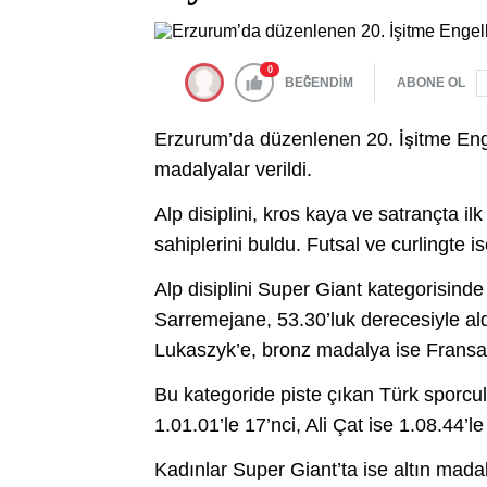
0
BEĞENDİM
ABONE OL
Erzurum’da düzenlenen 20. İşitme Engel
madalyalar verildi.
Alp disiplini, kros kaya ve satrançta 
sahiplerini buldu. Futsal ve curlingte 
Alp disiplini Super Giant kategorisind
Sarremejane, 53.30’luk derecesiyle a
Lukaszyk’e, bronz madalya ise Fransa’
Bu kategoride piste çıkan Türk sporcul
1.01.01’le 17’nci, Ali Çat ise 1.08.44’l
Kadınlar Super Giant’ta ise altın mada