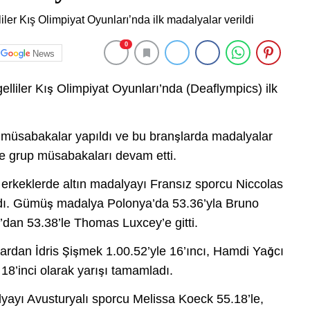
0
News
liler Kış Olimpiyat Oyunları’nda (Deaflympics) ilk
ilk müsabakalar yapıldı ve bu branşlarda madalyalar
ise grup müsabakaları devam etti.
e erkeklerde altın madalyayı Fransız sporcu Niccolas
ldı. Gümüş madalya Polonya’da 53.36’yla Bruno
dan 53.38’le Thomas Luxcey’e gitti.
ardan İdris Şişmek 1.00.52’yle 16’ıncı, Hamdi Yağcı
e 18’inci olarak yarışı tamamladı.
lyayı Avusturyalı sporcu Melissa Koeck 55.18’le,