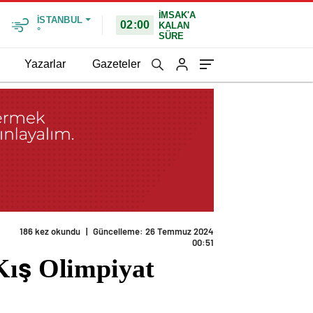
İMSAK'A
İSTANBUL
02:00
KALAN
°
SÜRE
Yazarlar
Gazeteler
186 kez okundu
|
Güncelleme: 26 Temmuz 2024
00:51
Kış Olimpiyat