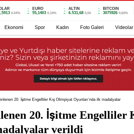
OLAR
EURO
ALTIN
BITCOIN
7,5913
55,1403
6.531,68
3075926
0.04%
0.19%
0,55
0,60%
Ekonomi
Spor
Kadın
Foto Galeri
Videolar
nlenen 20. İşitme Engelliler Kış Olimpiyat Oyunları’nda ilk madalyalar
enen 20. İşitme Engelliler 
adalyalar verildi