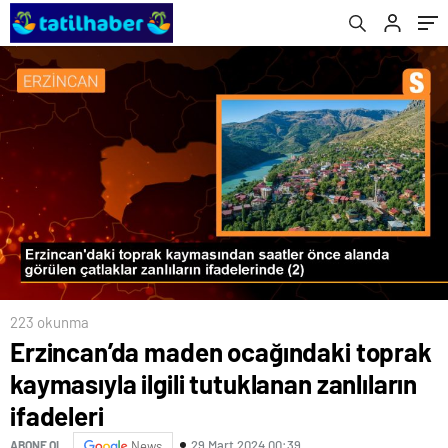
ifadeleri
223 okunma
Erzincan’da maden ocağındaki toprak
kaymasıyla ilgili tutuklanan zanlıların
ifadeleri
29 Mart 2024 00:39
ABONE OL
News