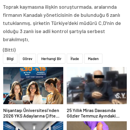
Toprak kaymasına ilişkin soruşturmada, aralarında
firmanın Kanadalı yöneticisinin de bulunduğu 6 zanlı
tutuklanmış, şirketin Türkiye’deki müdürü C.D’nin de
olduğu 3 zanlı ise adli kontrol şartıyla serbest
bırakılmıştı.
(Bitti)
Bilgi
Görev
Herhangi Bir
İfade
Maden
Nişantaşı Üniversitesi’nden
25 Yıllık Miras Davasında
2026 YKS Adaylarına Çifte
Gözler Temmuz Ayındaki
Güvence: Sabit Ücret ve
Karar Duruşmasına Çevrildi
Kesintisiz Burs