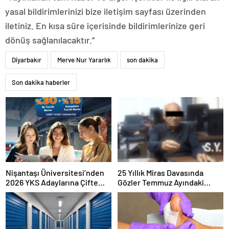
yasal bildirimlerinizi bize iletişim sayfası üzerinden
iletiniz. En kısa süre içerisinde bildirimlerinize geri
dönüş sağlanılacaktır.”
Diyarbakır
Merve Nur Yararlık
son dakika
Son dakika haberler
Nişantaşı Üniversitesi’nden
25 Yıllık Miras Davasında
2026 YKS Adaylarına Çifte
Gözler Temmuz Ayındaki
Güvence: Sabit Ücret ve
Karar Duruşmasına Çevrildi
Kesintisiz Burs