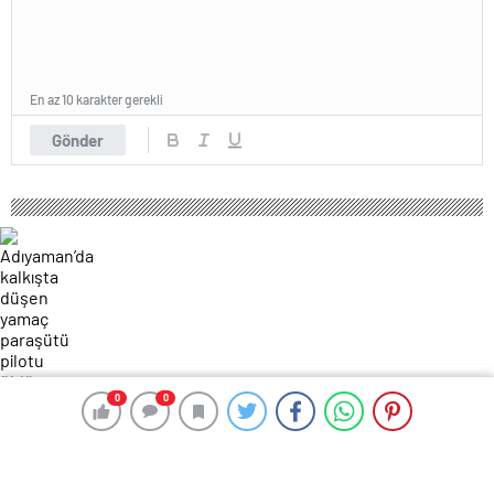
En az 10 karakter gerekli
Gönder
0
0
0
0
204 okunma
Adıyaman’da kalkışta düşen yamaç
paraşütü pilotu öldü