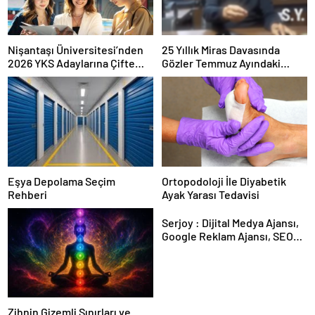
Nişantaşı Üniversitesi’nden
25 Yıllık Miras Davasında
2026 YKS Adaylarına Çifte
Gözler Temmuz Ayındaki
Güvence: Sabit Ücret ve
Karar Duruşmasına Çevrildi
Kesintisiz Burs
Eşya Depolama Seçim
Ortopodoloji İle Diyabetik
Rehberi
Ayak Yarası Tedavisi
Serjoy : Dijital Medya Ajansı,
Google Reklam Ajansı, SEO
Ajansı ve Web Tasarım Ajansı
Zihnin Gizemli Sınırları ve