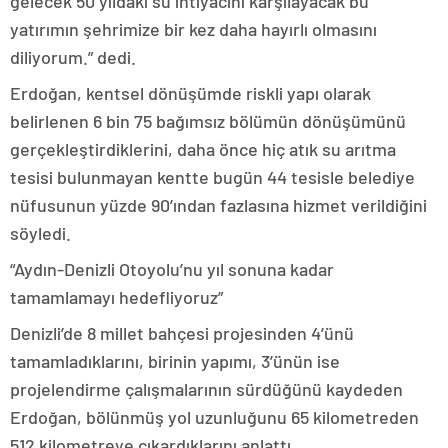
gelecek 50 yıldaki su ihtiyacını karşılayacak bu
yatırımın şehrimize bir kez daha hayırlı olmasını
diliyorum.” dedi.
Erdoğan, kentsel dönüşümde riskli yapı olarak
belirlenen 6 bin 75 bağımsız bölümün dönüşümünü
gerçekleştirdiklerini, daha önce hiç atık su arıtma
tesisi bulunmayan kentte bugün 44 tesisle belediye
nüfusunun yüzde 90’ından fazlasına hizmet verildiğini
söyledi.
“Aydın-Denizli Otoyolu’nu yıl sonuna kadar
tamamlamayı hedefliyoruz”
Denizli’de 8 millet bahçesi projesinden 4’ünü
tamamladıklarını, birinin yapımı, 3’ünün ise
projelendirme çalışmalarının sürdüğünü kaydeden
Erdoğan, bölünmüş yol uzunluğunu 65 kilometreden
512 kilometreye çıkardıklarını anlattı.