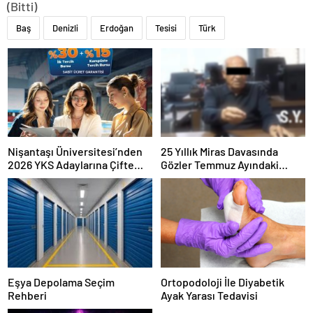
(Bitti)
Baş
Denizli
Erdoğan
Tesisi
Türk
Nişantaşı Üniversitesi’nden
25 Yıllık Miras Davasında
2026 YKS Adaylarına Çifte
Gözler Temmuz Ayındaki
Güvence: Sabit Ücret ve
Karar Duruşmasına Çevrildi
Kesintisiz Burs
Eşya Depolama Seçim
Ortopodoloji İle Diyabetik
Rehberi
Ayak Yarası Tedavisi