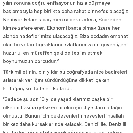
yılın sonuna doğru enflasyonun hızla düşmeye
başlamasıyla hep birlikte daha rahat bir nefes alacağız.
Ne diyor kelamıkibar, men sabera zafera. Sabreden
kimse zafere erer. Ekonomi başta olmak üzere her
alanda hedeflerimize ulaşacağız. Bize ecdadın emaneti
olan bu vatan topraklarını evlatlarımıza en güvenli, en
huzurlu, en müreffeh şekilde teslim etmek
boynumuzun borcudur.”
Türk milletinin, bin yıldır bu coğrafyada nice badireleri
atlatarak varlığını sürdürdüğüne dikkati çeken
Erdoğan, şu ifadeleri kullandı:
“Sadece şu son 10 yılda yaşadıklarımız başka bir
ülkenin başına gelse emin olun şimdiye darmadağın
olmuştu. Bunun için bekleyenlerin hevesleri inşallah
bir kez daha kursaklarında kalacak. Denizli ile, Denizlili
kardeşlerimizle el ele yürek yüreğe vererek Türkiye