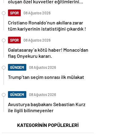
oluşan özel kuvvetler eğitimlerini
başlattı.
SPOR
08 Ağustos 2026
Cristiano Ronaldo’nun akıllara zarar
tüm kariyerinin istatistiğini çıkardık !
SPOR
08 Ağustos 2026
Galatasaray’a kötü haber! Monaco’dan
flaş Onyekuru kararı.
GÜNDEM
08 Ağustos 2026
Trump’tan seçim sonrası ilk mülakat
GÜNDEM
08 Ağustos 2026
Avusturya başbakanı Sebastian Kurz
ile ilgili bilinmeyenler
KATEGORİNİN POPÜLERLERİ