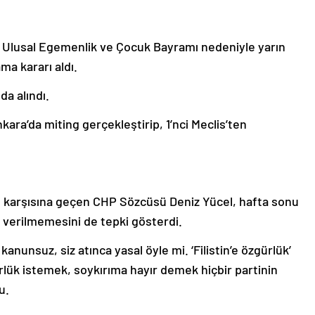
n Ulusal Egemenlik ve Çocuk Bayramı nedeniyle yarın
ma kararı aldı.
a alındı.
ara’da miting gerçekleştirip, 1’nci Meclis’ten
n karşısına geçen CHP Sözcüsü Deniz Yücel, hafta sonu
in verilmemesini de tepki gösterdi.
a kanunsuz, siz atınca yasal öyle mi. ‘Filistin’e özgürlük’
rlük istemek, soykırıma hayır demek hiçbir partinin
u.