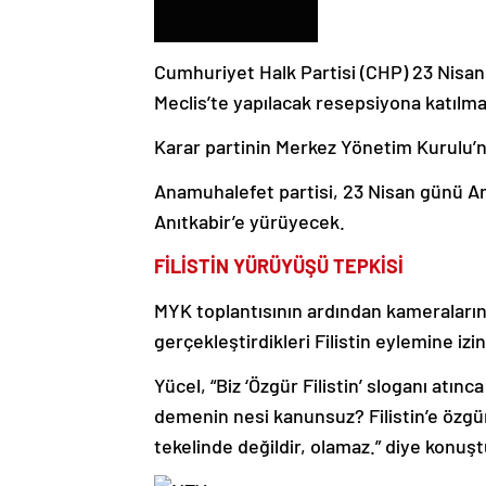
Cumhuriyet Halk Partisi (CHP) 23 Nisa
Meclis’te yapılacak resepsiyona katılma
Karar partinin Merkez Yönetim Kurulu’nd
Anamuhalefet partisi, 23 Nisan günü Ank
Anıtkabir’e yürüyecek.
FİLİSTİN YÜRÜYÜŞÜ TEPKİSİ
MYK toplantısının ardından kameraları
gerçekleştirdikleri Filistin eylemine iz
Yücel, “Biz ‘Özgür Filistin’ sloganı atınc
demenin nesi kanunsuz? Filistin’e özgü
tekelinde değildir, olamaz.” diye konuşt