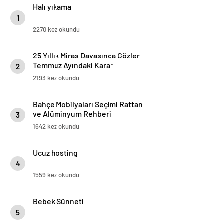
Halı yıkama
1
2270 kez okundu
25 Yıllık Miras Davasında Gözler
Temmuz Ayındaki Karar
2
Duruşmasına Çevrildi
2193 kez okundu
Bahçe Mobilyaları Seçimi Rattan
ve Alüminyum Rehberi
3
1642 kez okundu
Ucuz hosting
4
1559 kez okundu
Bebek Sünneti
5