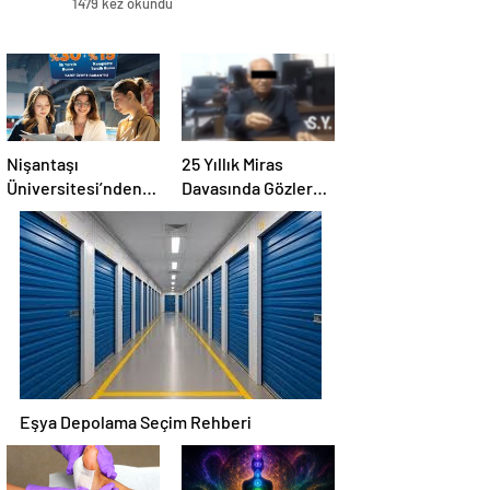
1479 kez okundu
Nişantaşı
25 Yıllık Miras
Üniversitesi’nden
Davasında Gözler
2026 YKS
Temmuz Ayındaki
Adaylarına Çifte
Karar Duruşmasına
Güvence: Sabit
Çevrildi
Ücret ve Kesintisiz
Burs
Eşya Depolama Seçim Rehberi