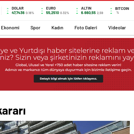
DOLAR
EURO
ALTIN
BITCOIN
47,7436
55,2510
6.660,55
%
0.18%
0.32%
2,59
Ekonomi
Spor
Kadın
Foto Galeri
Videolar
kararı