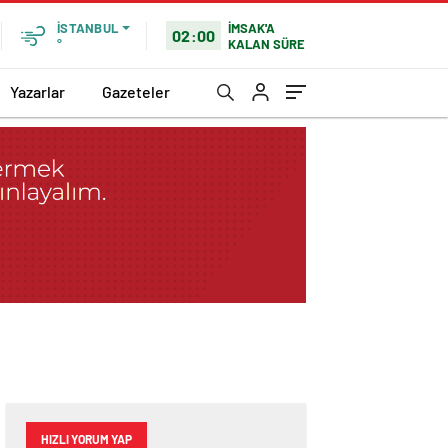
İMSAK'A
İSTANBUL
02:00
KALAN SÜRE
°
Yazarlar
Gazeteler
HIZLI YORUM YAP