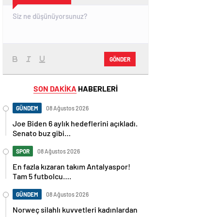
GÖNDER
SON DAKİKA
HABERLERİ
GÜNDEM
08 Ağustos 2026
Joe Biden 6 aylık hedeflerini açıkladı.
Senato buz gibi…
SPOR
08 Ağustos 2026
En fazla kızaran takım Antalyaspor!
Tam 5 futbolcu….
GÜNDEM
08 Ağustos 2026
Norweç silahlı kuvvetleri kadınlardan