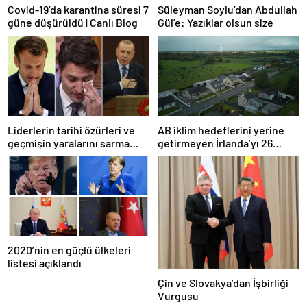
Covid-19’da karantina süresi 7
Süleyman Soylu’dan Abdullah
güne düşürüldü | Canlı Blog
Gül’e: Yazıklar olsun size
Liderlerin tarihi özürleri ve
AB iklim hedeflerini yerine
geçmişin yaralarını sarma
getirmeyen İrlanda’yı 26
çabaları
milyar euroluk ceza bekliyor
olabilir
2020’nin en güçlü ülkeleri
listesi açıklandı
Çin ve Slovakya’dan İşbirliği
Vurgusu