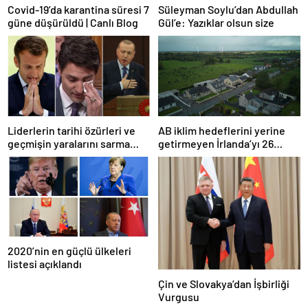
Covid-19’da karantina süresi 7
Süleyman Soylu’dan Abdullah
güne düşürüldü | Canlı Blog
Gül’e: Yazıklar olsun size
Liderlerin tarihi özürleri ve
AB iklim hedeflerini yerine
geçmişin yaralarını sarma
getirmeyen İrlanda’yı 26
çabaları
milyar euroluk ceza bekliyor
olabilir
2020’nin en güçlü ülkeleri
listesi açıklandı
Çin ve Slovakya’dan İşbirliği
Vurgusu