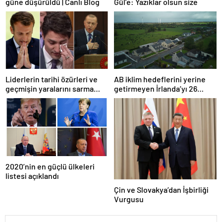
güne düşürüldü | Canlı Blog
Gül’e: Yazıklar olsun size
Liderlerin tarihi özürleri ve
AB iklim hedeflerini yerine
geçmişin yaralarını sarma
getirmeyen İrlanda’yı 26
çabaları
milyar euroluk ceza bekliyor
olabilir
2020’nin en güçlü ülkeleri
listesi açıklandı
Çin ve Slovakya’dan İşbirliği
Vurgusu