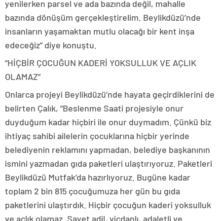
yenilerken parsel ve ada bazında değil, mahalle
bazında dönüşüm gerçekleştirelim. Beylikdüzü’nde
insanların yaşamaktan mutlu olacağı bir kent inşa
edeceğiz” diye konuştu.
“HİÇBİR ÇOCUĞUN KADERİ YOKSULLUK VE AÇLIK
OLAMAZ”
Onlarca projeyi Beylikdüzü’nde hayata geçirdiklerini de
belirten Çalık, “Beslenme Saati projesiyle onur
duyduğum kadar hiçbiri ile onur duymadım. Çünkü biz
ihtiyaç sahibi ailelerin çocuklarına hiçbir yerinde
belediyenin reklamını yapmadan, belediye başkanının
ismini yazmadan gıda paketleri ulaştırıyoruz. Paketleri
Beylikdüzü Mutfak’da hazırlıyoruz. Bugüne kadar
toplam 2 bin 815 çocuğumuza her gün bu gıda
paketlerini ulaştırdık. Hiçbir çocuğun kaderi yoksulluk
ve açlık olamaz. Şayet adil, vicdanlı, adaletli ve