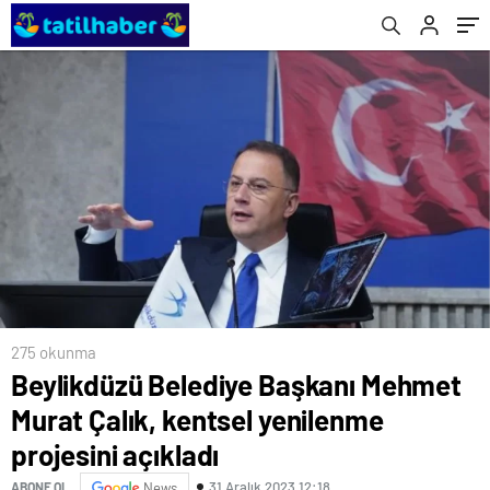
Kuracak
275 okunma
Beylikdüzü Belediye Başkanı Mehmet
Murat Çalık, kentsel yenilenme
projesini açıkladı
31 Aralık 2023 12:18
ABONE OL
News