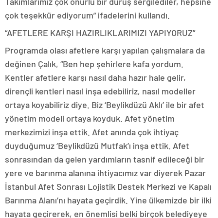
Takımlarımız çok onurlu bir duruş sergilediler, hepsine
çok teşekkür ediyorum” ifadelerini kullandı.
“AFETLERE KARŞI HAZIRLIKLARIMIZI YAPIYORUZ”
Programda olası afetlere karşı yapılan çalışmalara da
değinen Çalık, “Ben hep şehirlere kafa yordum.
Kentler afetlere karşı nasıl daha hazır hale gelir,
dirençli kentleri nasıl inşa edebiliriz, nasıl modeller
ortaya koyabiliriz diye. Biz ‘Beylikdüzü Aklı’ ile bir afet
yönetim modeli ortaya koyduk. Afet yönetim
merkezimizi inşa ettik. Afet anında çok ihtiyaç
duyduğumuz ‘Beylikdüzü Mutfak’ı inşa ettik. Afet
sonrasından da gelen yardımların tasnif edileceği bir
yere ve barınma alanına ihtiyacımız var diyerek Pazar
İstanbul Afet Sonrası Lojistik Destek Merkezi ve Kapalı
Barınma Alanı’nı hayata geçirdik. Yine ülkemizde bir ilki
hayata geçirerek, en önemlisi belki birçok belediyeye