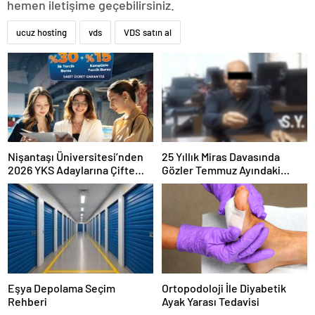
hemen iletişime geçebilirsiniz.
ucuz hosting
vds
VDS satın al
Nişantaşı Üniversitesi’nden
25 Yıllık Miras Davasında
2026 YKS Adaylarına Çifte
Gözler Temmuz Ayındaki
Güvence: Sabit Ücret ve
Karar Duruşmasına Çevrildi
Kesintisiz Burs
Eşya Depolama Seçim
Ortopodoloji İle Diyabetik
Rehberi
Ayak Yarası Tedavisi