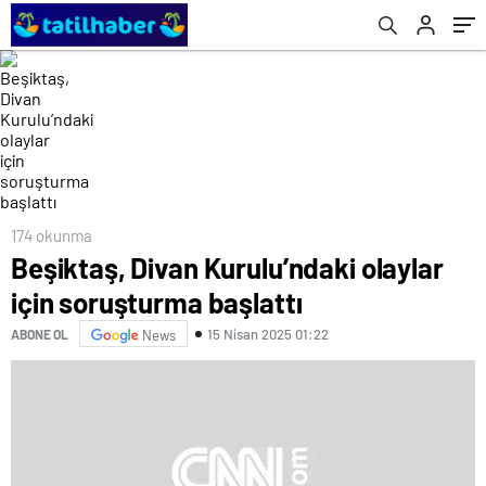
174 okunma
Beşiktaş, Divan Kurulu’ndaki olaylar
için soruşturma başlattı
15 Nisan 2025 01:22
ABONE OL
News