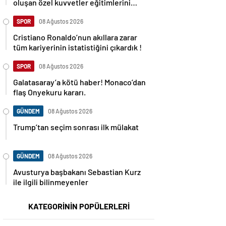
oluşan özel kuvvetler eğitimlerini
başlattı.
SPOR
08 Ağustos 2026
Cristiano Ronaldo’nun akıllara zarar
tüm kariyerinin istatistiğini çıkardık !
SPOR
08 Ağustos 2026
Galatasaray’a kötü haber! Monaco’dan
flaş Onyekuru kararı.
GÜNDEM
08 Ağustos 2026
Trump’tan seçim sonrası ilk mülakat
GÜNDEM
08 Ağustos 2026
Avusturya başbakanı Sebastian Kurz
ile ilgili bilinmeyenler
KATEGORİNİN POPÜLERLERİ