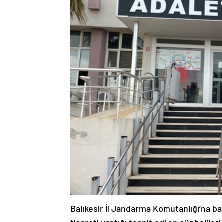
Balıkesir İl Jandarma Komutanlığı’na ba