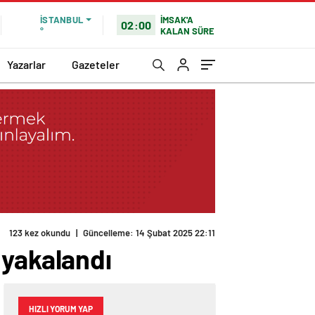
İMSAK'A
İSTANBUL
02:00
KALAN SÜRE
°
Yazarlar
Gazeteler
123 kez okundu
|
Güncelleme: 14 Şubat 2025 22:11
 yakalandı
HIZLI YORUM YAP