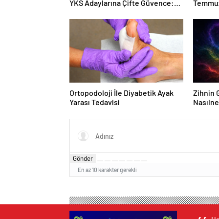
YKS Adaylarına Çifte Güvence:
Temmuz
Sabit Ücret ve Kesintisiz Burs
Duruşma
Ortopodoloji İle Diyabetik Ayak
Zihnin G
Yarası Tedavisi
Nasılne
Gönder
En az 10 karakter gerekli