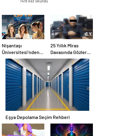
1479 kez okundu
Nişantaşı
25 Yıllık Miras
Üniversitesi’nden
Davasında Gözler
2026 YKS
Temmuz Ayındaki
Adaylarına Çifte
Karar Duruşmasına
Güvence: Sabit
Çevrildi
Ücret ve Kesintisiz
Burs
Eşya Depolama Seçim Rehberi