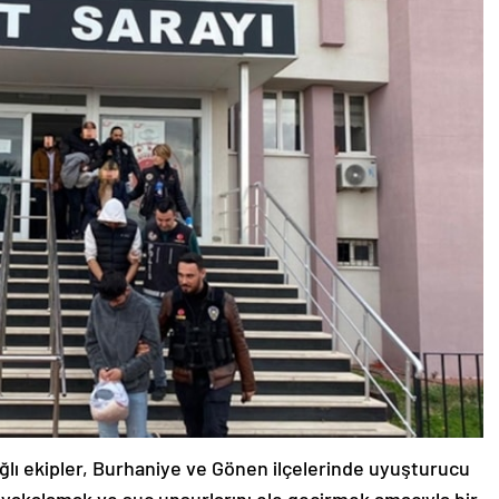
ğlı ekipler, Burhaniye ve Gönen ilçelerinde uyuşturucu