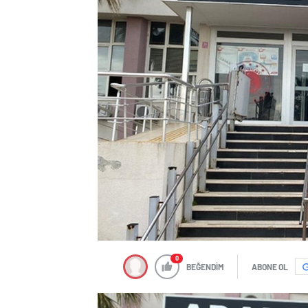
0
BEĞENDİM
ABONE OL