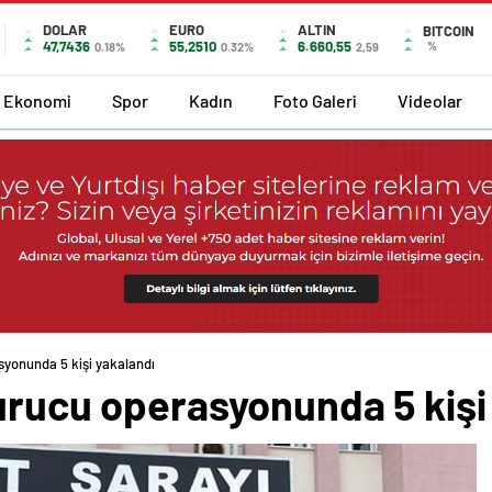
DOLAR
EURO
ALTIN
BITCOIN
47,7436
55,2510
6.660,55
%
0.18%
0.32%
2,59
Ekonomi
Spor
Kadın
Foto Galeri
Videolar
syonunda 5 kişi yakalandı
urucu operasyonunda 5 kişi