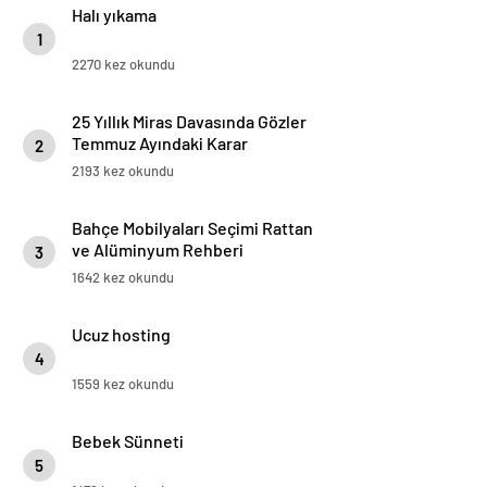
Halı yıkama
1
2270 kez okundu
25 Yıllık Miras Davasında Gözler
Temmuz Ayındaki Karar
2
Duruşmasına Çevrildi
2193 kez okundu
Bahçe Mobilyaları Seçimi Rattan
ve Alüminyum Rehberi
3
1642 kez okundu
Ucuz hosting
4
1559 kez okundu
Bebek Sünneti
5