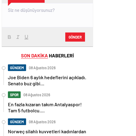
GÖNDER
SON DAKİKA
HABERLERİ
GÜNDEM
08 Ağustos 2026
Joe Biden 6 aylık hedeflerini açıkladı.
Senato buz gibi…
SPOR
08 Ağustos 2026
En fazla kızaran takım Antalyaspor!
Tam 5 futbolcu….
GÜNDEM
08 Ağustos 2026
Norweç silahlı kuvvetleri kadınlardan