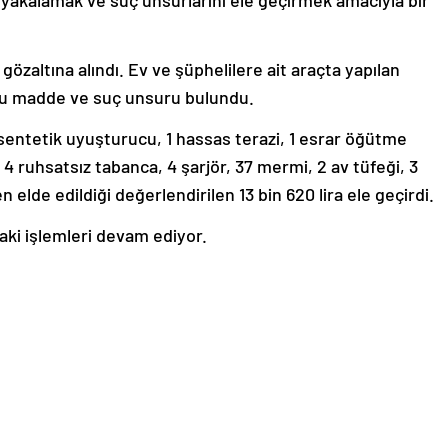
ri yakalamak ve suç unsurlarını ele geçirmek amacıyla bir
özaltına alındı. Ev ve şüphelilere ait araçta yapılan
u madde ve suç unsuru bulundu.
sentetik uyuşturucu, 1 hassas terazi, 1 esrar öğütme
4 ruhsatsız tabanca, 4 şarjör, 37 mermi, 2 av tüfeği, 3
elde edildiği değerlendirilen 13 bin 620 lira ele geçirdi.
aki işlemleri devam ediyor.