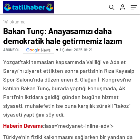
141 okunma
Bakan Tunç: Anayasamızı daha
demokratik hale getirmemiz lazım
1 Şubat 2025 19:21
ABONE OL
News
Yozgat’taki temasları kapsamında Valiliği ve Adalet
Sarayı’nı ziyaret ettikten sonra partisinin Rıza Kayaalp
Spor Salonu’nda düzenlenen 8. Olağan İl Kongresi’ne
katılan Bakan Tunç, burada yaptığı konuşmada, AK
Parti’nin iktidara geldiği günden bugüne hizmet
siyaseti, muhalefetin ise buna karşılık sürekli “takoz”
siyaseti yaptığını söyledi.
Haberin Devamı
class=’medyanet-inline-adv’>
Türkiye’nin fiziki kalkınmasını sağlarken bir yandan da