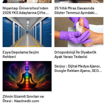
Nişantaşı Üniversitesi’nden
25 Yıllık Miras Davasında
2026 YKS Adaylarına Çifte
Gözler Temmuz Ayındaki
Güvence: Sabit Ücret ve
Karar Duruşmasına Çevrildi
Kesintisiz Burs
Eşya Depolama Seçim
Ortopodoloji İle Diyabetik
Rehberi
Ayak Yarası Tedavisi
Serjoy : Dijital Medya Ajansı,
Google Reklam Ajansı, SEO
Ajansı ve Web Tasarım Ajansı
Zihnin Gizemli Sınırları ve
Ötesi : Nasılnedir.com