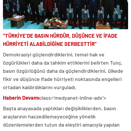
“TÜRKİYE’DE BASIN HÜRDÜR, DÜŞÜNCE VE İFADE
HÜRRİYETİ ALABİLDİĞİNE SERBESTTİR”
Demokrasiyi güçlendirdiklerini, temel hak ve
özgürlükleri daha da tahkim ettiklerini belirten Tunç,
basın özgürlüğünü daha da güçlendirdiklerini, ülkede
fikir ve düşünce ifade hürriyeti noktasında engelleri
ortadan kaldırdıklarını vurguladı.
Haberin Devamı
class=’medyanet-inline-adv’>
Başta anayasada yaptıkları değişikliklerden, basın
araçlarının haczedilemeyeceğine yönelik
düzenlemelerden tutun da eleştiri amacıyla yapılan