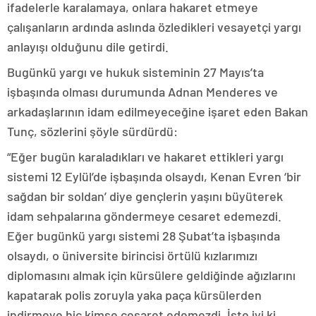
ifadelerle karalamaya, onlara hakaret etmeye
çalışanların ardında aslında özledikleri vesayetçi yargı
anlayışı olduğunu dile getirdi.
Bugünkü yargı ve hukuk sisteminin 27 Mayıs’ta
işbaşında olması durumunda Adnan Menderes ve
arkadaşlarının idam edilmeyeceğine işaret eden Bakan
Tunç, sözlerini şöyle sürdürdü:
“Eğer bugün karaladıkları ve hakaret ettikleri yargı
sistemi 12 Eylül’de işbaşında olsaydı, Kenan Evren ‘bir
sağdan bir soldan’ diye gençlerin yaşını büyüterek
idam sehpalarına göndermeye cesaret edemezdi.
Eğer bugünkü yargı sistemi 28 Şubat’ta işbaşında
olsaydı, o üniversite birincisi örtülü kızlarımızı
diplomasını almak için kürsülere geldiğinde ağızlarını
kapatarak polis zoruyla yaka paça kürsülerden
indirmeye hiç kimse cesaret edemezdi. İşte iyi ki