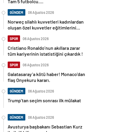
Tam 5 futbolcu….
GÜNDEM
06 Ağustos 2026
Norweç silahlı kuvvetleri kadınlardan
oluşan özel kuvvetler eğitimlerini
başlattı.
SPOR
06 Ağustos 2026
Cristiano Ronaldo’nun akıllara zarar
tüm kariyerinin istatistiğini çıkardık !
SPOR
06 Ağustos 2026
Galatasaray’a kötü haber! Monaco’dan
flaş Onyekuru kararı.
GÜNDEM
06 Ağustos 2026
Trump’tan seçim sonrası ilk mülakat
GÜNDEM
06 Ağustos 2026
Avusturya başbakanı Sebastian Kurz