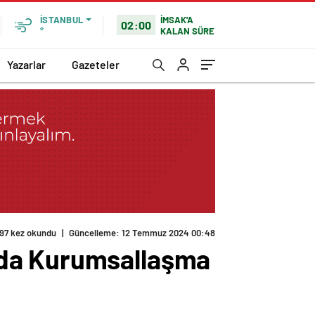
İMSAK'A
İSTANBUL
02:00
KALAN SÜRE
°
Yazarlar
Gazeteler
197 kez okundu
|
Güncelleme: 12 Temmuz 2024 00:48
nda Kurumsallaşma