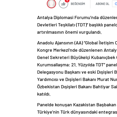
0
BEĞENDİM
ABONE OL
Antalya Diplomasi Forumu’nda düzenlen
Devletleri Teşkilatı (TDT)” başlıklı pan
artırılmasının önemi vurgulandı.
Anadolu Ajansının (AA) “Global İletişim
Kongre Merkezi’nde düzenlenen Antal
Genel Sekreteri Büyükelçi Kubanıçbek 
Kurumsallaşma: 21. Yüzyılda TDT” pan
Delegasyonu Başkanı ve eski Dışişleri
Yardımcısı ve Dışişleri Bakanı Murat N
Özbekistan Dışişleri Bakanı Bahtiyar Sa
katıldı.
Panelde konuşan Kazakistan Başbakan Ya
Türkiye’nin Türk dünyasındaki entegrasy