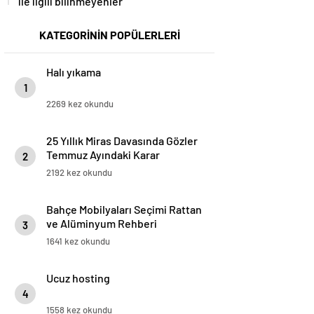
ile ilgili bilinmeyenler
KATEGORİNİN POPÜLERLERİ
Halı yıkama
1
2269 kez okundu
25 Yıllık Miras Davasında Gözler
Temmuz Ayındaki Karar
2
Duruşmasına Çevrildi
2192 kez okundu
Bahçe Mobilyaları Seçimi Rattan
ve Alüminyum Rehberi
3
1641 kez okundu
Ucuz hosting
4
1558 kez okundu