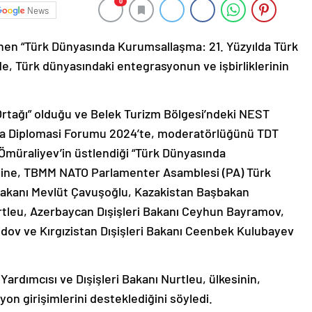
0
News
en “Türk Dünyasında Kurumsallaşma: 21. Yüzyılda Türk
elde, Türk dünyasındaki entegrasyonun ve işbirliklerinin
 Ortağı” olduğu ve Belek Turizm Bölgesi’ndeki NEST
ya Diplomasi Forumu 2024’te, moderatörlüğünü TDT
Ömüraliyev’in üstlendiği “Türk Dünyasında
eline, TBMM NATO Parlamenter Asamblesi (PA) Türk
 Bakanı Mevlüt Çavuşoğlu, Kazakistan Başbakan
urtleu, Azerbaycan Dışişleri Bakanı Ceyhun Bayramov,
idov ve Kırgızistan Dışişleri Bakanı Ceenbek Kulubayev
rdımcısı ve Dışişleri Bakanı Nurtleu, ülkesinin,
on girişimlerini desteklediğini söyledi.