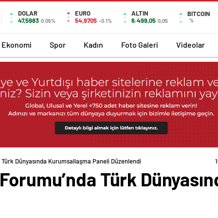
DOLAR
EURO
ALTIN
BITCOIN
47,5983
54,9705
6.499,05
%
0.05%
-0.1%
0,05
Ekonomi
Spor
Kadın
Foto Galeri
Videolar
 Türk Dünyasında Kurumsallaşma Paneli Düzenlendi
i Forumu’nda Türk Dünyası