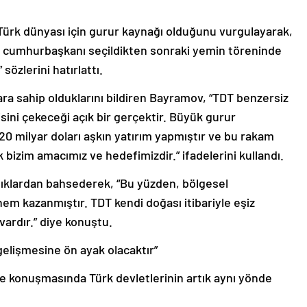
Türk dünyası için gurur kaynağı olduğunu vurgulayarak,
 cumhurbaşkanı seçildikten sonraki yemin töreninde
sözlerini hatırlattı.
ara sahip olduklarını bildiren Bayramov, “TDT benzersiz
sini çekeceği açık bir gerçektir. Büyük gurur
0 milyar doları aşkın yatırım yapmıştır ve bu rakam
k bizim amacımız ve hedefimizdir.” ifadelerini kullandı.
zlıklardan bahsederek, “Bu yüzden, bölgesel
nem kazanmıştır. TDT kendi doğası itibariyle eşiz
ardır.” diye konuştu.
 gelişmesine ön ayak olacaktır”
de konuşmasında Türk devletlerinin artık aynı yönde