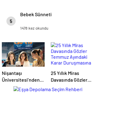
Bebek Sünneti
5
1478 kez okundu
Nişantaşı
25 Yıllık Miras
Üniversitesi’nden
Davasında Gözler
2026 YKS
Temmuz Ayındaki
Adaylarına Çifte
Karar Duruşmasına
Güvence: Sabit
Çevrildi
Ücret ve Kesintisiz
Burs