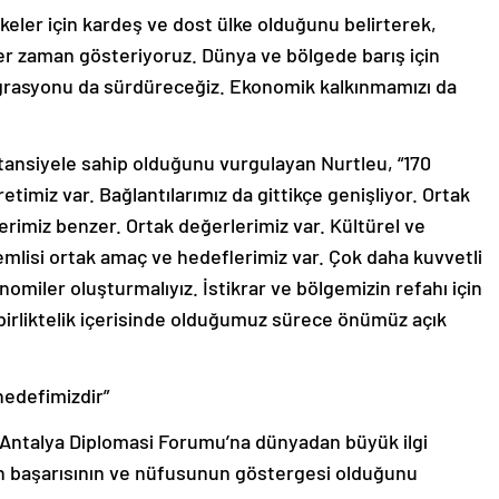
keler için kardeş ve dost ülke olduğunu belirterek,
er zaman gösteriyoruz. Dünya ve bölgede barış için
tegrasyonu da sürdüreceğiz. Ekonomik kalkınmamızı da
tansiyele sahip olduğunu vurgulayan Nurtleu, “170
timiz var. Bağlantılarımız da gittikçe genişliyor. Ortak
erimiz benzer. Ortak değerlerimiz var. Kültürel ve
nemlisi ortak amaç ve hedeflerimiz var. Çok daha kuvvetli
nomiler oluşturmalıyız. İstikrar ve bölgemizin refahı için
 birliktelik içerisinde olduğumuz sürece önümüz açık
hedefimizdir”
 Antalya Diplomasi Forumu’na dünyadan büyük ilgi
n başarısının ve nüfusunun göstergesi olduğunu