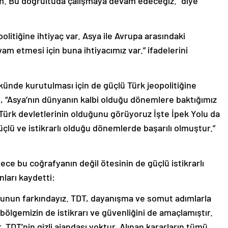
ım. Bu doğrultuda çalışmaya devam edeceğiz.” diye
litiğine ihtiyaç var. Asya ile Avrupa arasındaki
evam etmesi için buna ihtiyacımız var.” ifadelerini
ökünde kurutulması için de güçlü Türk jeopolitiğine
 “Asya’nın dünyanın kalbi olduğu dönemlere baktığımız
ü Türk devletlerinin olduğunu görüyoruz İşte İpek Yolu da
üçlü ve istikrarlı olduğu dönemlerde başarılı olmuştur.”
ce bu coğrafyanın değil ötesinin de güçlü istikrarlı
nları kaydetti:
Bunun farkındayız. TDT, dayanışma ve somut adımlarla
bölgemizin de istikrarı ve güvenliğini de amaçlamıştır.
. TDT’nin gizli ajandası yoktur. Alınan kararların tümü