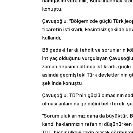
damgasını vura bilir. Buna inanmak laz
konuştu.
Çavuşoğlu, “Bölgemizde güçlü Türk jeopo
ticaretin istikrarlı, kesintisiz şekilde d
kullandı.
Bölgedeki farklı tehdit ve sorunların k
ihtiyaç olduğunu vurgulayan Çavuşoğlu,
zaman hepsinin altında istikrarlı, güçl
aslında geçmişteki Türk devletlerinin g
şeklinde konuştu.
Çavuşoğlu, TDT’nin güçlü olmasının sade
olması anlamına geldiğini belirterek, şu
“Sorumluluklarımız daha da büyüktür. 
kendi haklarımızın refahını düşünürken 
TDT, hiçbir ülkeyi rakip olarak görmüyor