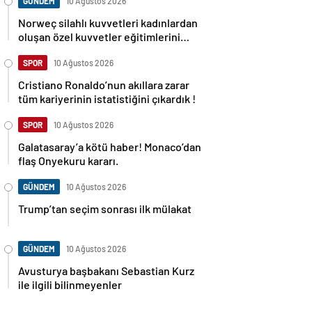
GÜNDEM
10 Ağustos 2026
Norweç silahlı kuvvetleri kadınlardan
oluşan özel kuvvetler eğitimlerini
başlattı.
SPOR
10 Ağustos 2026
Cristiano Ronaldo’nun akıllara zarar
tüm kariyerinin istatistiğini çıkardık !
SPOR
10 Ağustos 2026
Galatasaray’a kötü haber! Monaco’dan
flaş Onyekuru kararı.
GÜNDEM
10 Ağustos 2026
Trump’tan seçim sonrası ilk mülakat
GÜNDEM
10 Ağustos 2026
Avusturya başbakanı Sebastian Kurz
ile ilgili bilinmeyenler