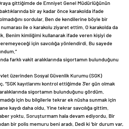
 Oraya gittiğimde de Emniyet Genel Müdürlüğünün
ktıklarında bir ay kadar önce karakolda ifade
olmadığını sordular. Ben de kendilerine böyle bir
 numarası ile o karakolu ziyaret ettim. O karakolda da
dik. Benim kimliğimi kullanarak ifade veren kişiyi de
veremeyeceği için savcılığa yönlendirdi. Bu sayede
lundum.”
nda farklı vakit aralıklarında sigortamın bulunduğunu
evlet üzerinden Sosyal Güvenlik Kurumu (SGK)
 “SGK kayıtlarımı kontrol ettiğimde 3’er gün olmak
 aralıklarında sigortamın bulunduğunu gördüm.
madığı için bu bilgilerle tekrar ek nüsha sunmak için
ane kaydı daha oldu. Yine tekrar savcılığa gittim.
haber yoktu. Soruşturmam hala devam ediyordu. Bir
dan bir polis memuru beni aradı. Dedi ki ‘bir durum var,