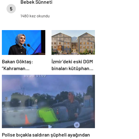
Bebek Sünneti
5
1480 kez okundu
Bakan Göktaş:
İzmir’deki eski DGM
“Kahraman
binaları kütüphane
gazilerimizin
olacak
haklarını
güçlendiren yeni bir
dönemin kapılarını
aralıyoruz”
Polise bıçakla saldıran şüpheli ayağından