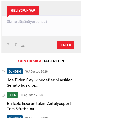
HIZLI YORUM YAP
GÖNDER
SON DAKİKA
HABERLERİ
GÜNDEM
10 Ağustos 2026
Joe Biden 6 aylık hedeflerini açıkladı.
Senato buz gibi…
SPOR
10 Ağustos 2026
En fazla kızaran takım Antalyaspor!
Tam 5 futbolcu….