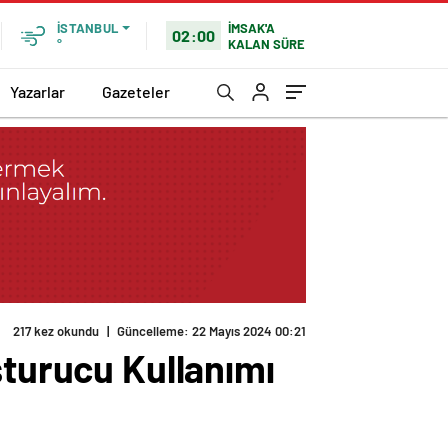
İMSAK'A
İSTANBUL
02:00
KALAN SÜRE
°
Yazarlar
Gazeteler
şturucu Kullanımı