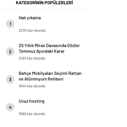
KATEGORİNİN POPÜLERLERİ
Halı yıkama
1
2270 kez okundu
25 Yıllık Miras Davasında Gözler
Temmuz Ayındaki Karar
2
Duruşmasına Çevrildi
2193 kez okundu
Bahçe Mobilyaları Seçimi Rattan
ve Alüminyum Rehberi
3
1644 kez okundu
Ucuz hosting
4
1560 kez okundu