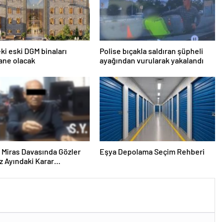
eki eski DGM binaları
Polise bıçakla saldıran şüpheli
ane olacak
ayağından vurularak yakalandı
ık Miras Davasında Gözler
Eşya Depolama Seçim Rehberi
 Ayındaki Karar
sına Çevrildi