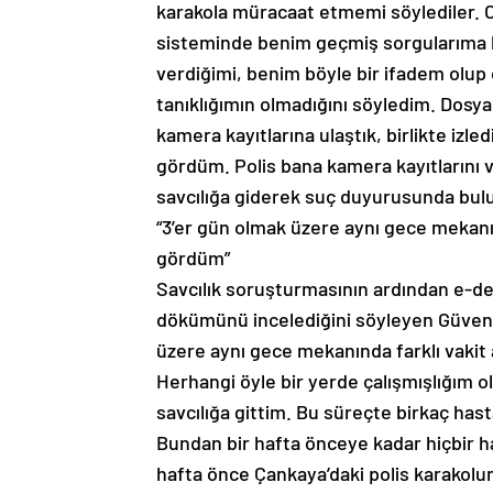
karakola müracaat etmemi söylediler.
sisteminde benim geçmiş sorgularıma ba
verdiğimi, benim böyle bir ifadem olup 
tanıklığımın olmadığını söyledim. Dosya
kamera kayıtlarına ulaştık, birlikte izle
gördüm. Polis bana kamera kayıtlarını 
savcılığa giderek suç duyurusunda bu
“3’er gün olmak üzere aynı gece mekanı
gördüm”
Savcılık soruşturmasının ardından e-d
dökümünü incelediğini söyleyen Güvenç,
üzere aynı gece mekanında farklı vakit
Herhangi öyle bir yerde çalışmışlığım ol
savcılığa gittim. Bu süreçte birkaç hast
Bundan bir hafta önceye kadar hiçbir 
hafta önce Çankaya’daki polis karakolun