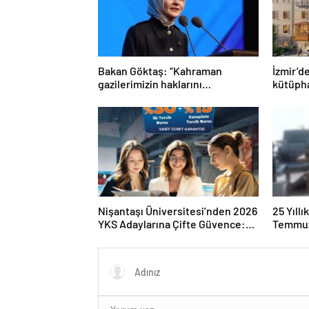
Bakan Göktaş: “Kahraman
İzmir’d
gazilerimizin haklarını
kütüph
güçlendiren yeni bir dönemin
kapılarını aralıyoruz”
Nişantaşı Üniversitesi’nden 2026
25 Yıll
YKS Adaylarına Çifte Güvence:
Temmuz
Sabit Ücret ve Kesintisiz Burs
Duruşma