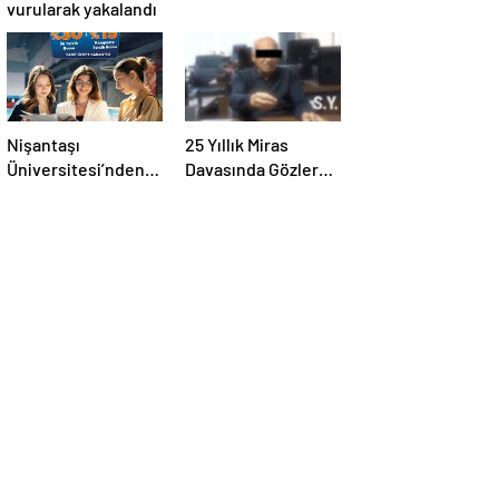
vurularak yakalandı
Nişantaşı
25 Yıllık Miras
Üniversitesi’nden
Davasında Gözler
2026 YKS
Temmuz Ayındaki
Adaylarına Çifte
Karar Duruşmasına
Güvence: Sabit
Çevrildi
Ücret ve Kesintisiz
Burs