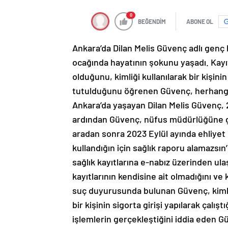
0
BEĞENDİM
ABONE OL
Ankara’da Dilan Melis Güvenç adlı genç kı
ocağında hayatının şokunu yaşadı. Kayı
olduğunu, kimliği kullanılarak bir kişini
tutulduğunu öğrenen Güvenç, herhangi b
Ankara’da yaşayan Dilan Melis Güvenç, 2
ardından Güvenç, nüfus müdürlüğüne gide
aradan sonra 2023 Eylül ayında ehliyet
kullandığın için sağlık raporu alamazsın’
sağlık kayıtlarına e-nabız üzerinden ula
kayıtlarının kendisine ait olmadığını ve ki
suç duyurusunda bulunan Güvenç, kimlik
bir kişinin sigorta girişi yapılarak çalış
işlemlerin gerçekleştiğini iddia eden 