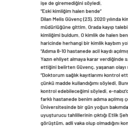
işe de giremediğini söyledi.
“Eski kimliğim halen bende”
Dilan Melis Güvenç (23), 2020 yılında ki
müdürlüğüne gittim. Orada kayıp talebim
kimliğimi buldum. O kimlik de halen be
haricinde herhangi bir kimlik kaybım yo
“Adıma 8-10 hastanede acil kaydı açılmı
Yazın ehliyet almaya karar verdiğinde s
ettiğini belirten Güvenç, yaşanan olayı 
“Doktorum sağlık kayıtlarımı kontrol et
çünkü madde kullandığımı söyledi. Bunun
kontrol edebileceğimi söyledi. e-nabız’d
farklı hastanede benim adıma açılmış ç
Üniversitesinde bir gün yoğun bakımda y
uyuşturucu tahlillerinin çıktığı Etlik Ş
görüştüm, adli vaka olup olmadığını kon