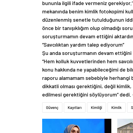
bununla ilgili ifade vermeniz gerekiyor.
mekanında benim kimlik fotokopimi kull
düzenlenmiş senetle tutulduğunun iddia 
önce bir tanışıklığım olup olmadığı sor
soruşturmamın devam ettiğini aktardım
“Savcılıktan yardım talep ediyorum”
Şu anda soruşturmanın devam ettiğini 
“Hem kolluk kuvvetlerinden hem savcıl
konu hakkında ne yapabileceğimi de bil
raporu alamamam sebebiyle herhangi b
dikkatli olması gerektiğini, değil kimlik
edilmesi gerektiğini söylüyorum” dedi
Güvenç
Kayıtları
Kimliği
Kimlik
S