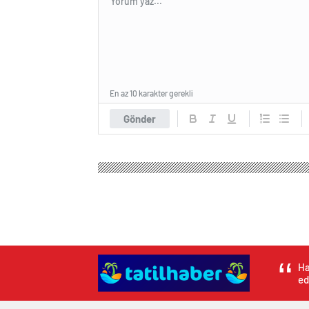
En az 10 karakter gerekli
Gönder
Tatil Haber
Genel
Usta Yazar Tarık Buğra’nın Vef
Usta Yazar Tarık B
0
BEĞENDİM
ABONE OL
“Küçük Ağa”, “Osmancık”, “Gençliğim Eyv