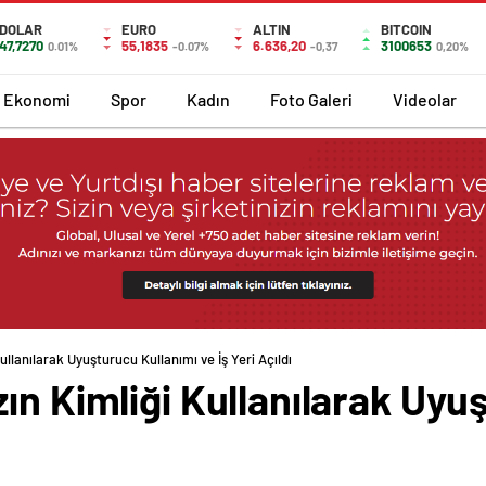
DOLAR
EURO
ALTIN
BITCOIN
47,7270
55,1835
6.636,20
3100653
0.01%
-0.07%
-0,37
0,20%
Ekonomi
Spor
Kadın
Foto Galeri
Videolar
ullanılarak Uyuşturucu Kullanımı ve İş Yeri Açıldı
ın Kimliği Kullanılarak Uyu