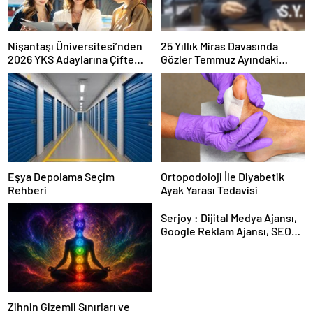
Nişantaşı Üniversitesi’nden
25 Yıllık Miras Davasında
2026 YKS Adaylarına Çifte
Gözler Temmuz Ayındaki
Güvence: Sabit Ücret ve
Karar Duruşmasına Çevrildi
Kesintisiz Burs
Eşya Depolama Seçim
Ortopodoloji İle Diyabetik
Rehberi
Ayak Yarası Tedavisi
Serjoy : Dijital Medya Ajansı,
Google Reklam Ajansı, SEO
Ajansı ve Web Tasarım Ajansı
Zihnin Gizemli Sınırları ve