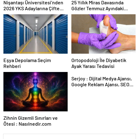
Nişantaşı Üniversitesi’nden
25 Yıllık Miras Davasında
2026 YKS Adaylarına Çifte
Gözler Temmuz Ayındaki
Güvence: Sabit Ücret ve
Karar Duruşmasına Çevrildi
Kesintisiz Burs
Eşya Depolama Seçim
Ortopodoloji İle Diyabetik
Rehberi
Ayak Yarası Tedavisi
Serjoy : Dijital Medya Ajansı,
Google Reklam Ajansı, SEO
Ajansı ve Web Tasarım Ajansı
Zihnin Gizemli Sınırları ve
Ötesi : Nasılnedir.com