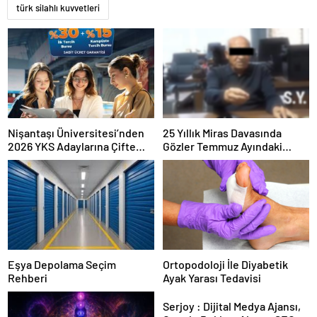
türk silahlı kuvvetleri
Nişantaşı Üniversitesi’nden
25 Yıllık Miras Davasında
2026 YKS Adaylarına Çifte
Gözler Temmuz Ayındaki
Güvence: Sabit Ücret ve
Karar Duruşmasına Çevrildi
Kesintisiz Burs
Eşya Depolama Seçim
Ortopodoloji İle Diyabetik
Rehberi
Ayak Yarası Tedavisi
Serjoy : Dijital Medya Ajansı,