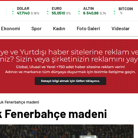
DOLAR
EURO
ALTIN
BITCOIN
47,7140
55,0510
6.540,66
%
0.16%
0%
0,74
Ekonomi
Spor
Kadın
Foto Galeri
Videolar
’luk Fenerbahçe madeni
uk Fenerbahçe madeni