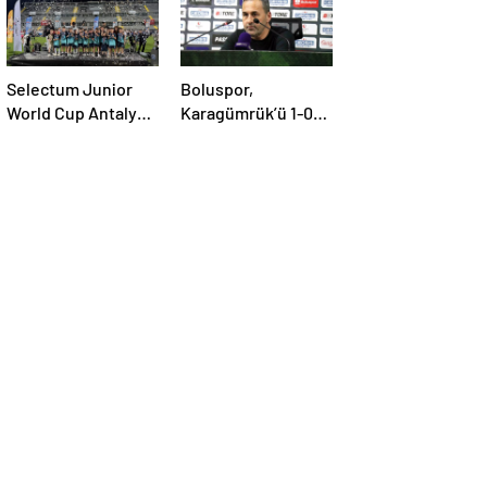
Selectum Junior
Boluspor,
World Cup Antalya
Karagümrük’ü 1-0
Tamamlandı
Geçti