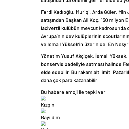
satışından da önemli gelirler elde ediyo
Ferdi Kadıoğlu, Muriqi, Arda Güler, Min 
satışından Başkan Ali Koç, 150 milyon Eu
lacivertli kulübün mevcut kadrosunda d
Avrupa’nın dev kulüplerinin scoutların
ve İsmail Yüksek’in üzerin de. En Nesyri
Yönetim Yusuf Akçiçek, İsmail Yüksek, 
bonservis bedeliyle satması halinde Fe
elde edebilir. Bu rakam alt limit. Paz
daha çok para kazanabilir.
Bu habere emoji ile tepki ver