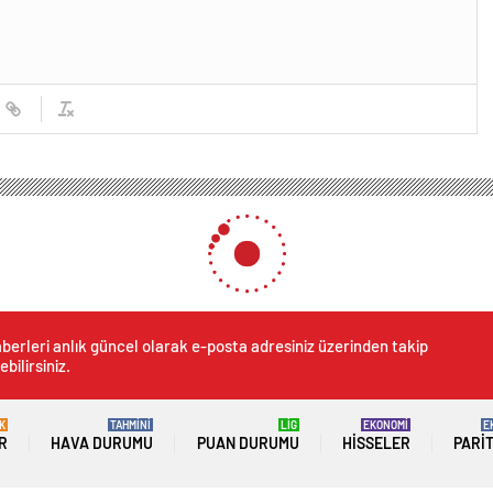
berleri anlık güncel olarak e-posta adresiniz üzerinden takip
ebilirsiniz.
K
TAHMİNİ
LİG
EKONOMİ
E
R
HAVA DURUMU
PUAN DURUMU
HISSELER
PARI