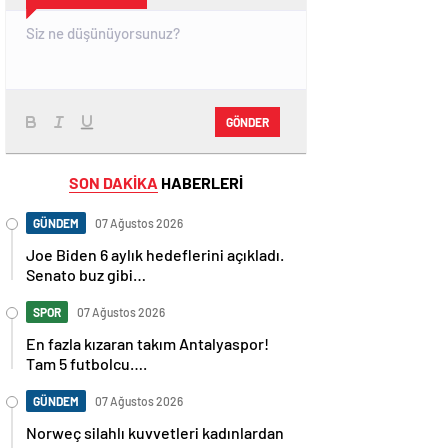
GÖNDER
SON DAKİKA
HABERLERİ
GÜNDEM
07 Ağustos 2026
Joe Biden 6 aylık hedeflerini açıkladı.
Senato buz gibi…
SPOR
07 Ağustos 2026
En fazla kızaran takım Antalyaspor!
Tam 5 futbolcu….
GÜNDEM
07 Ağustos 2026
Norweç silahlı kuvvetleri kadınlardan