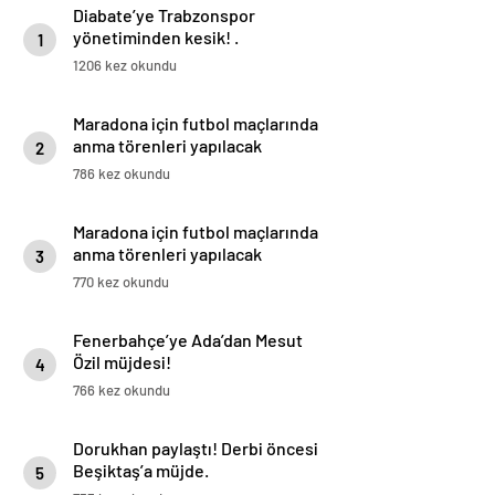
Diabate’ye Trabzonspor
yönetiminden kesik! .
1
1206 kez okundu
Maradona için futbol maçlarında
anma törenleri yapılacak
2
786 kez okundu
Maradona için futbol maçlarında
anma törenleri yapılacak
3
770 kez okundu
Fenerbahçe’ye Ada’dan Mesut
Özil müjdesi!
4
766 kez okundu
Dorukhan paylaştı! Derbi öncesi
Beşiktaş’a müjde.
5