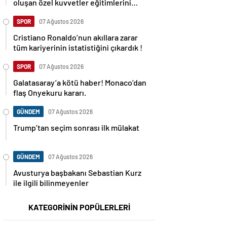
oluşan özel kuvvetler eğitimlerini
başlattı.
SPOR
07 Ağustos 2026
Cristiano Ronaldo’nun akıllara zarar
tüm kariyerinin istatistiğini çıkardık !
SPOR
07 Ağustos 2026
Galatasaray’a kötü haber! Monaco’dan
flaş Onyekuru kararı.
GÜNDEM
07 Ağustos 2026
Trump’tan seçim sonrası ilk mülakat
GÜNDEM
07 Ağustos 2026
Avusturya başbakanı Sebastian Kurz
ile ilgili bilinmeyenler
KATEGORİNİN POPÜLERLERİ