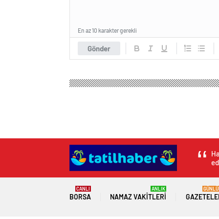
En az 10 karakter gerekli
Gönder
Ha
ed
CANLI
ANLIK
GÜNLÜ
BORSA
NAMAZ VAKITLERI
GAZETELE