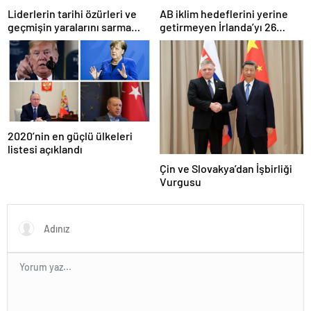
Liderlerin tarihi özürleri ve
AB iklim hedeflerini yerine
geçmişin yaralarını sarma
getirmeyen İrlanda’yı 26
çabaları
milyar euroluk ceza bekliyor
olabilir
2020’nin en güçlü ülkeleri
listesi açıklandı
Çin ve Slovakya’dan İşbirliği
Vurgusu