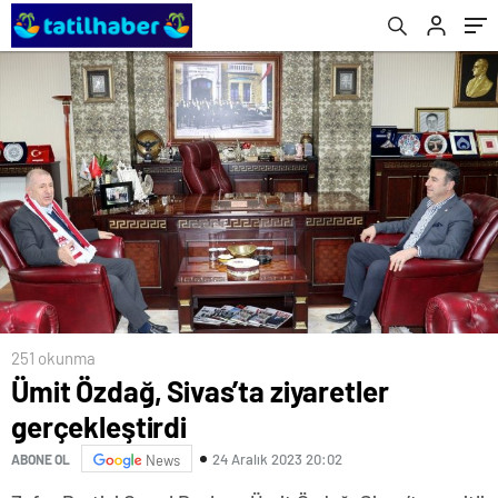
251 okunma
Ümit Özdağ, Sivas’ta ziyaretler
gerçekleştirdi
24 Aralık 2023 20:02
ABONE OL
News