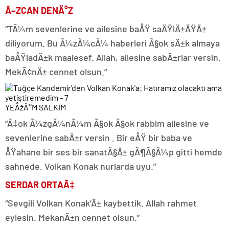
Ã–ZCAN DENÄ°Z
“TÃ¼m sevenlerine ve ailesine baÅŸ saÄŸlÄ±ÄŸÄ±
diliyorum. Bu Ã¼zÃ¼cÃ¼ haberleri Ã§ok sÄ±k almaya
baÅŸladÄ±k maalesef. Allah, ailesine sabÄ±rlar versin.
MekÃ¢nÄ± cennet olsun.”
YEÅžÄ°M SALKIM
“Ã‡ok Ã¼zgÃ¼nÃ¼m Ã§ok Ã§ok rabbim ailesine ve
sevenlerine sabÄ±r versin . Bir eÅŸ bir baba ve
ÅŸahane bir ses bir sanatÃ§Ä± gÃ¶Ã§Ã¼p gitti hemde
sahnede. Volkan Konak nurlarda uyu.”
SERDAR ORTAÃ‡
“Sevgili Volkan Konak’Ä± kaybettik. Allah rahmet
eylesin. MekanÄ±n cennet olsun.”