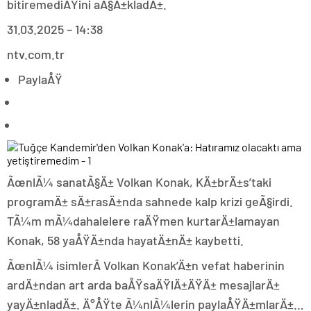
bitiremediÄŸini aÃ§Ä±kladÄ±.
31.03.2025 – 14:38
ntv.com.tr
PaylaÅŸ
ÃœnlÃ¼ sanatÃ§Ä± Volkan Konak, KÄ±brÄ±s’taki
programÄ± sÄ±rasÄ±nda sahnede kalp krizi geÃ§irdi.
TÃ¼m mÃ¼dahalelere raÄŸmen kurtarÄ±lamayan
Konak, 58 yaÅŸÄ±nda hayatÄ±nÄ± kaybetti.
ÃœnlÃ¼ isimlerÂ Volkan Konak’Ä±n vefat haberinin
ardÄ±ndan art arda baÅŸsaÄŸlÄ±ÄŸÄ± mesajlarÄ±
yayÄ±nladÄ±. Ä°ÅŸte Ã¼nlÃ¼lerin paylaÅŸÄ±mlarÄ±…