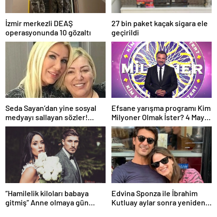
İzmir merkezli DEAŞ
27 bin paket kaçak sigara ele
operasyonunda 10 gözaltı
geçirildi
Seda Sayan’dan yine sosyal
Efsane yarışma programı Kim
medyayı sallayan sözler!
Milyoner Olmak İster? 4 Mayıs
Annesi ve ablası meğer…
Pazar akşamı atv
ekranlarında!
“Hamilelik kiloları babaya
Edvina Sponza ile İbrahim
gitmiş” Anne olmaya gün
Kutluay aylar sonra yeniden
sayan Sahra Işık’ın eşi
birlikte! ‘Bu defa kesin bitti’