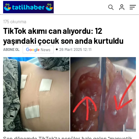
175 okunma
TikTok akımı can alıyordu: 12
yaşındaki çocuk son anda kurtuldu
26 Mart 2025 12:11
ABONE OL
News
Son dönemde TikTok’ta popüler hale gelen “manyetik