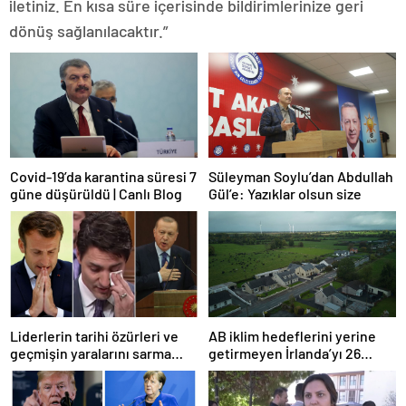
iletiniz. En kısa süre içerisinde bildirimlerinize geri
dönüş sağlanılacaktır.”
Covid-19’da karantina süresi 7
Süleyman Soylu’dan Abdullah
güne düşürüldü | Canlı Blog
Gül’e: Yazıklar olsun size
Liderlerin tarihi özürleri ve
AB iklim hedeflerini yerine
geçmişin yaralarını sarma
getirmeyen İrlanda’yı 26
çabaları
milyar euroluk ceza bekliyor
olabilir