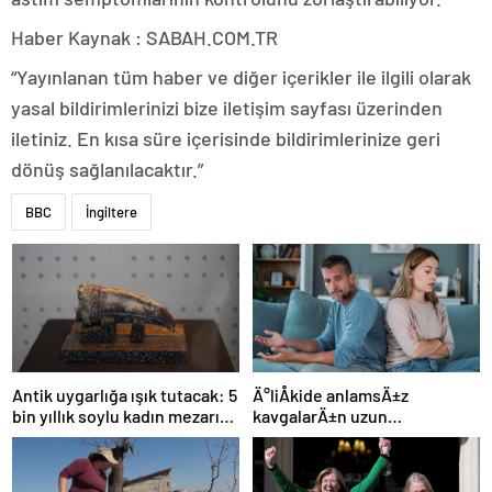
Haber Kaynak : SABAH.COM.TR
“Yayınlanan tüm haber ve diğer içerikler ile ilgili olarak
yasal bildirimlerinizi bize iletişim sayfası üzerinden
iletiniz. En kısa süre içerisinde bildirimlerinize geri
dönüş sağlanılacaktır.”
BBC
İngiltere
Ä°liÅkide anlamsÄ±z
Antik uygarlığa ışık tutacak: 5
kavgalarÄ±n uzun
bin yıllık soylu kadın mezarı
sÃ¼rmesini engellemenin 5
bulundu!
yolu