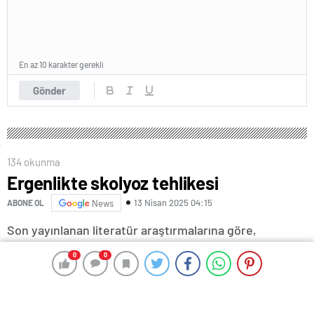
En az 10 karakter gerekli
Gönder
134 okunma
Ergenlikte skolyoz tehlikesi
13 Nisan 2025 04:15
ABONE OL
News
Son yayınlanan literatür araştırmalarına göre,
skolyozun yüzde 80 civarında büyük bir kısmının henüz
0
0
0
0
nedeni belirlenememiş (idiopatik) tipte olduğunu ve
daha çok boy uzamasının hızlı olduğu ergenlik
döneminde oluştuğunu söyleyen Fizik Tedavi ve