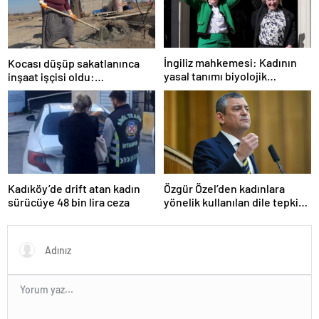
İngiliz mahkemesi: Kadının
Kocası düşüp sakatlanınca
yasal tanımı biyolojik
inşaat işçisi oldu:
cinsiyete dayanır
Dekorasyon, ısı yalıtım,
boya… Yapamadığı iş yok
Özgür Özel’den kadınlara
Kadıköy’de drift atan kadın
yönelik kullanılan dile tepki:
sürücüye 48 bin lira ceza
“Utanmazca hakaret ettiler”