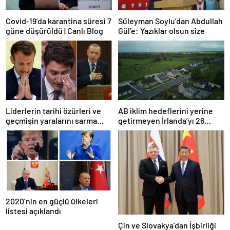
Covid-19’da karantina süresi 7
Süleyman Soylu’dan Abdullah
güne düşürüldü | Canlı Blog
Gül’e: Yazıklar olsun size
Liderlerin tarihi özürleri ve
AB iklim hedeflerini yerine
geçmişin yaralarını sarma
getirmeyen İrlanda’yı 26
çabaları
milyar euroluk ceza bekliyor
olabilir
2020’nin en güçlü ülkeleri
listesi açıklandı
Çin ve Slovakya’dan İşbirliği