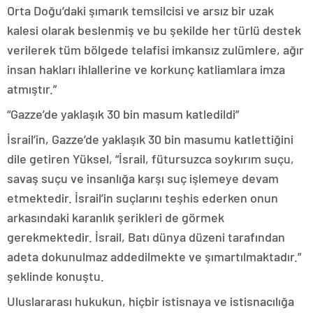
Orta Doğu’daki şımarık temsilcisi ve arsız bir uzak
kalesi olarak beslenmiş ve bu şekilde her türlü destek
verilerek tüm bölgede telafisi imkansız zulümlere, ağır
insan hakları ihlallerine ve korkunç katliamlara imza
atmıştır.”
“Gazze’de yaklaşık 30 bin masum katledildi”
İsrail’in, Gazze’de yaklaşık 30 bin masumu katlettiğini
dile getiren Yüksel, “İsrail, fütursuzca soykırım suçu,
savaş suçu ve insanlığa karşı suç işlemeye devam
etmektedir. İsrail’in suçlarını teşhis ederken onun
arkasındaki karanlık şerikleri de görmek
gerekmektedir. İsrail, Batı dünya düzeni tarafından
adeta dokunulmaz addedilmekte ve şımartılmaktadır.”
şeklinde konuştu.
Uluslararası hukukun, hiçbir istisnaya ve istisnacılığa