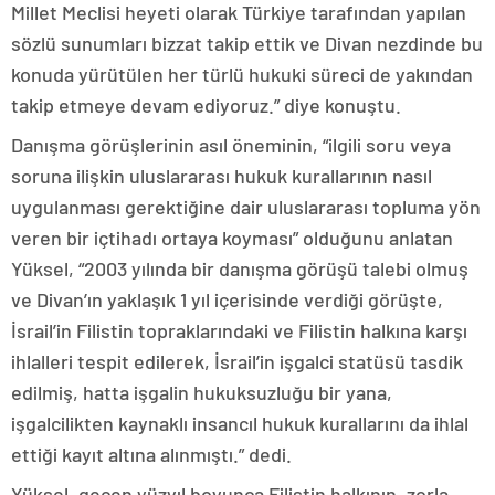
Millet Meclisi heyeti olarak Türkiye tarafından yapılan
sözlü sunumları bizzat takip ettik ve Divan nezdinde bu
konuda yürütülen her türlü hukuki süreci de yakından
takip etmeye devam ediyoruz.” diye konuştu.
Danışma görüşlerinin asıl öneminin, “ilgili soru veya
soruna ilişkin uluslararası hukuk kurallarının nasıl
uygulanması gerektiğine dair uluslararası topluma yön
veren bir içtihadı ortaya koyması” olduğunu anlatan
Yüksel, “2003 yılında bir danışma görüşü talebi olmuş
ve Divan’ın yaklaşık 1 yıl içerisinde verdiği görüşte,
İsrail’in Filistin topraklarındaki ve Filistin halkına karşı
ihlalleri tespit edilerek, İsrail’in işgalci statüsü tasdik
edilmiş, hatta işgalin hukuksuzluğu bir yana,
işgalcilikten kaynaklı insancıl hukuk kurallarını da ihlal
ettiği kayıt altına alınmıştı.” dedi.
Yüksel, geçen yüzyıl boyunca Filistin halkının, zorla