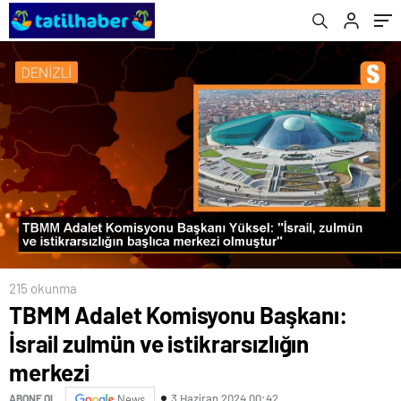
215 okunma
TBMM Adalet Komisyonu Başkanı:
İsrail zulmün ve istikrarsızlığın
merkezi
3 Haziran 2024 00:42
ABONE OL
News