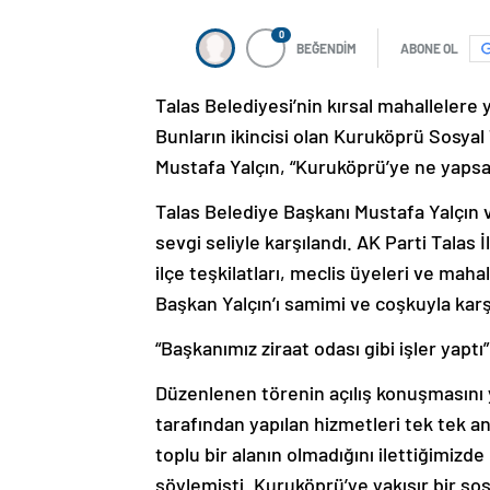
0
BEĞENDİM
ABONE OL
Talas Belediyesi’nin kırsal mahallelere ya
Bunların ikincisi olan Kuruköprü Sosyal
Mustafa Yalçın, “Kuruköprü’ye ne yapsa
Talas Belediye Başkanı Mustafa Yalçın
sevgi seliyle karşılandı. AK Parti Talas
ilçe teşkilatları, meclis üyeleri ve mah
Başkan Yalçın’ı samimi ve coşkuyla karşı
“Başkanımız ziraat odası gibi işler yaptı”
Düzenlenen törenin açılış konuşmasını 
tarafından yapılan hizmetleri tek tek an
toplu bir alanın olmadığını ilettiğimizd
söylemişti. Kuruköprü’ye yakışır bir sos