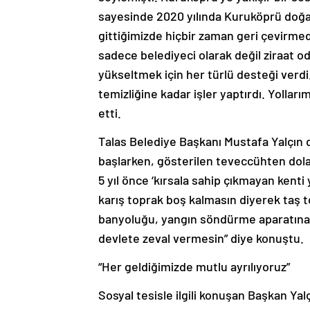
sayesinde 2020 yılında Kuruköprü doğal
gittiğimizde hiçbir zaman geri çevirme
sadece belediyeci olarak değil ziraat oda
yükseltmek için her türlü desteği verdi
temizliğine kadar işler yaptırdı. Yolları
etti.
Talas Belediye Başkanı Mustafa Yalçın da
başlarken, gösterilen teveccühten dolay
5 yıl önce ‘kırsala sahip çıkmayan kent
karış toprak boş kalmasın diyerek taş
banyoluğu, yangın söndürme aparatına k
devlete zeval vermesin” diye konuştu.
“Her geldiğimizde mutlu ayrılıyoruz”
Sosyal tesisle ilgili konuşan Başkan Yalç