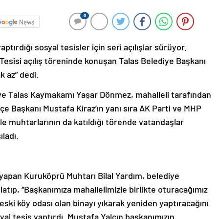
0
News
ptırdığı sosyal tesisler için seri açılışlar sürüyor.
 Tesisi açılış töreninde konuşan Talas Belediye Başkanı
k az” dedi.
 ve Talas Kaymakamı Yaşar Dönmez, mahalleli tarafından
 İlçe Başkanı Mustafa Kiraz’ın yanı sıra AK Parti ve MHP
alle muhtarlarının da katıldığı törende vatandaşlar
ladı.
yapan Kuruköprü Muhtarı Bilal Yardım, belediye
latıp, “Başkanımıza mahallelimizle birlikte oturacağımız
e eski köy odası olan binayı yıkarak yeniden yaptıracağını
yal tesis yaptırdı. Mustafa Yalçın başkanımızın