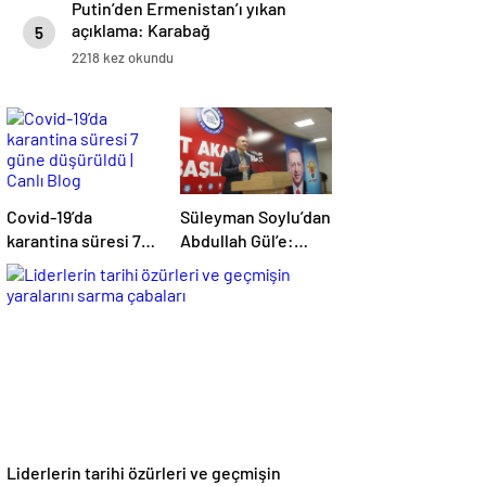
Putin’den Ermenistan’ı yıkan
açıklama: Karabağ
5
Azerbaycan’ın ayrılmaz bir
2218 kez okundu
parçasıdır!
Covid-19’da
Süleyman Soylu’dan
karantina süresi 7
Abdullah Gül’e:
güne düşürüldü |
Yazıklar olsun size
Canlı Blog
Liderlerin tarihi özürleri ve geçmişin