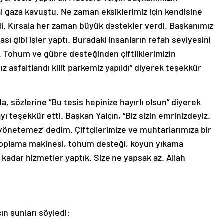
 gaza kavuştu. Ne zaman eksiklerimiz için kendisine
di. Kırsala her zaman büyük destekler verdi. Başkanımız
sı gibi işler yaptı. Buradaki insanların refah seviyesini
. Tohum ve gübre desteğinden çiftliklerimizin
mız asfaltlandı kilit parkemiz yapıldı” diyerek teşekkür
, sözlerine “Bu tesis hepinize hayırlı olsun” diyerek
ı teşekkür etti. Başkan Yalçın, “Biz sizin emrinizdeyiz.
i yönetemez’ dedim. Çiftçilerimize ve muhtarlarımıza bir
 toplama makinesi, tohum desteği, koyun yıkama
adar hizmetler yaptık. Size ne yapsak az. Allah
ın şunları söyledi: