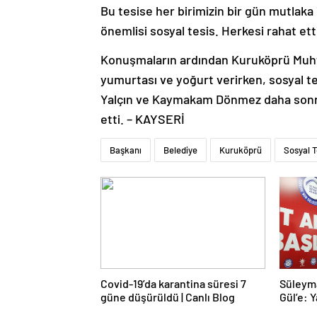
Bu tesise her birimizin bir gün mutlaka
önemlisi sosyal tesis. Herkesi rahat ett
Konuşmaların ardından Kuruköprü Muhtarı
yumurtası ve yoğurt verirken, sosyal tes
Yalçın ve Kaymakam Dönmez daha sonra 
etti. – KAYSERİ
Başkanı
Belediye
Kuruköprü
Sosyal T
Covid-19’da karantina süresi 7
Süleym
güne düşürüldü | Canlı Blog
Gül’e: Y