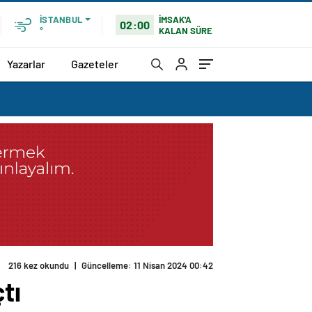
İMSAK'A
İSTANBUL
02:00
KALAN SÜRE
°
Yazarlar
Gazeteler
216 kez okundu
|
Güncelleme: 11 Nisan 2024 00:42
tı