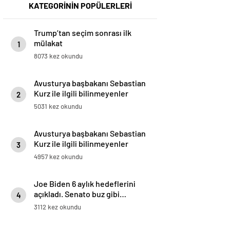
KATEGORİNİN POPÜLERLERİ
Trump’tan seçim sonrası ilk
mülakat
1
8073 kez okundu
Avusturya başbakanı Sebastian
Kurz ile ilgili bilinmeyenler
2
5031 kez okundu
Avusturya başbakanı Sebastian
Kurz ile ilgili bilinmeyenler
3
4957 kez okundu
Joe Biden 6 aylık hedeflerini
açıkladı. Senato buz gibi…
4
3112 kez okundu