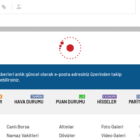
berleri anlık güncel olarak e-posta adresiniz üzerinden takip
ebilirsiniz.
K
TAHMİNİ
LİG
EKONOMİ
E
R
HAVA DURUMU
PUAN DURUMU
HISSELER
PARI
Canlı Borsa
Altınlar
Foto Galeri
Namaz Vakitleri
Dövizler
Video Galeri