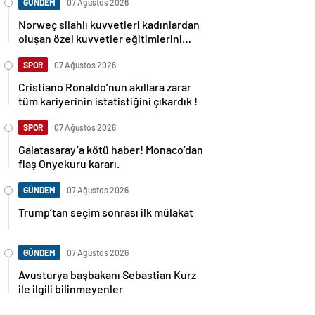
GÜNDEM
07 Ağustos 2026
Norweç silahlı kuvvetleri kadınlardan
oluşan özel kuvvetler eğitimlerini
başlattı.
SPOR
07 Ağustos 2026
Cristiano Ronaldo’nun akıllara zarar
tüm kariyerinin istatistiğini çıkardık !
SPOR
07 Ağustos 2026
Galatasaray’a kötü haber! Monaco’dan
flaş Onyekuru kararı.
GÜNDEM
07 Ağustos 2026
Trump’tan seçim sonrası ilk mülakat
GÜNDEM
07 Ağustos 2026
Avusturya başbakanı Sebastian Kurz
ile ilgili bilinmeyenler