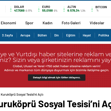
DOLAR
EURO
ALTIN
BITCOIN
47,7089
55,0188
6.579,34
%
0.17%
0%
1,34
Ekonomi
Spor
Kadın
Foto Galeri
Videolar
3.Sayfa
Avrupa
Bülten
Din
Eğitim
Hayat
Politika
 Kuruköprü Sosyal Tesisi’ni Açtı
uruköprü Sosyal Tesisi’ni Aç