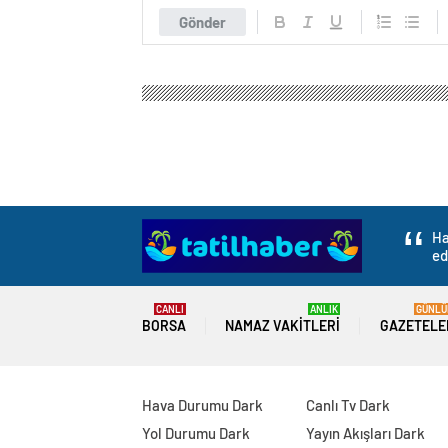
Gönder
Ha
ed
CANLI
ANLIK
GÜNLÜ
BORSA
NAMAZ VAKITLERI
GAZETELE
Hava Durumu Dark
Canlı Tv Dark
Yol Durumu Dark
Yayın Akışları Dark