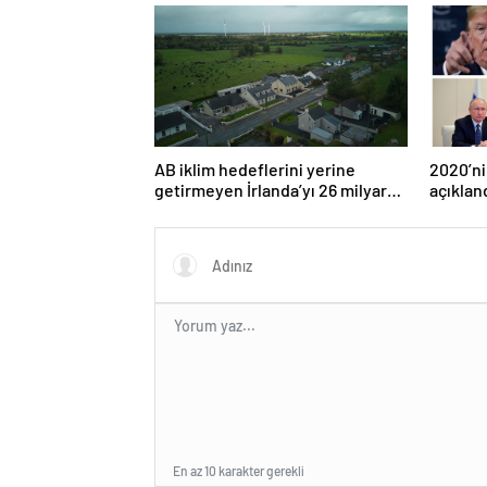
AB iklim hedeflerini yerine
2020’ni
getirmeyen İrlanda’yı 26 milyar
açıklan
euroluk ceza bekliyor olabilir
En az 10 karakter gerekli