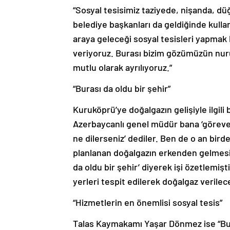
“Sosyal tesisimiz taziyede, nişanda, dü
belediye başkanları da geldiğinde kullan
araya geleceği sosyal tesisleri yapmak b
veriyoruz. Burası bizim gözümüzün nur
mutlu olarak ayrılıyoruz.”
“Burası da oldu bir şehir”
Kuruköprü’ye doğalgazın gelişiyle ilgili 
Azerbaycanlı genel müdür bana ‘göreve g
ne dilerseniz’ dediler. Ben de o an bir
planlanan doğalgazın erkenden gelmesini
da oldu bir şehir’ diyerek işi özetlemiş
yerleri tespit edilerek doğalgaz verile
“Hizmetlerin en önemlisi sosyal tesis”
Talas Kaymakamı Yaşar Dönmez ise “Bugün