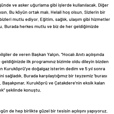
ğünde ve asker uğurlama gibi işlerde kullanılacak. Diğer
sın. Bu köyün ortak malı. Helali hoş olsun. Sizlerin bir
izleri mutlu ediyor. Eğitim, sağlık, ulaşım gibi hizmetler
u. Burada herkes mutlu ve biz de her geldiğimizde
bilgiler de veren Başkan Yalçın, “Hocalı Anıtı açılışında
eldiğinizde ilk programınız bizimle oldu dileyin bizden
den Kuruköprü’ye doğalgaz isterim dedim ve 5 yıl sonra
 sağladık. Burada karşılaştığımız bir teyzemiz ‘burası
ti. Başakpınar, Kuruköprü ve Çatakdere’nin eksik kalan
cek” şeklinde konuştu.
 de hep birlikte güzel bir tesisin açılışını yapıyoruz.