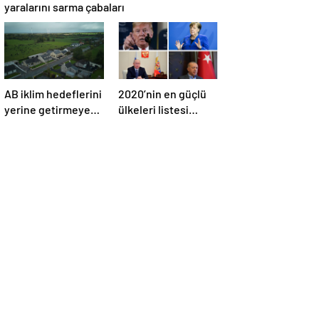
yaralarını sarma çabaları
AB iklim hedeflerini
2020’nin en güçlü
yerine getirmeyen
ülkeleri listesi
İrlanda’yı 26 milyar
açıklandı
euroluk ceza
bekliyor olabilir