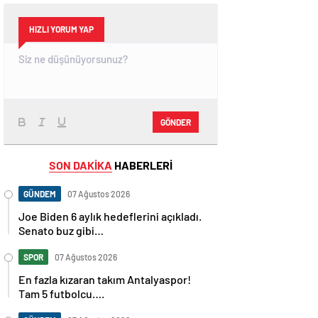
HIZLI YORUM YAP
GÖNDER
SON DAKİKA
HABERLERİ
GÜNDEM
07 Ağustos 2026
Joe Biden 6 aylık hedeflerini açıkladı.
Senato buz gibi…
SPOR
07 Ağustos 2026
En fazla kızaran takım Antalyaspor!
Tam 5 futbolcu….