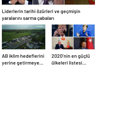
Liderlerin tarihi özürleri ve geçmişin
yaralarını sarma çabaları
AB iklim hedeflerini
2020’nin en güçlü
yerine getirmeyen
ülkeleri listesi
İrlanda’yı 26 milyar
açıklandı
euroluk ceza
bekliyor olabilir