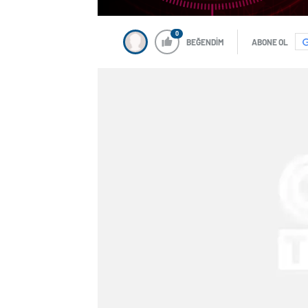
0
BEĞENDİM
ABONE OL