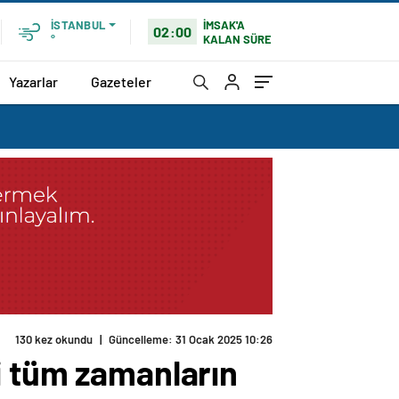
İMSAK'A
İSTANBUL
02:00
KALAN SÜRE
°
Yazarlar
Gazeteler
130 kez okundu
|
Güncelleme: 31 Ocak 2025 10:26
i tüm zamanların