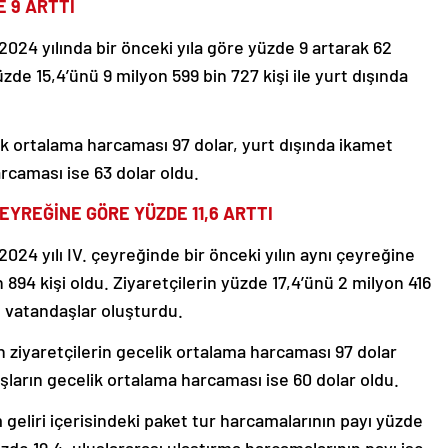
E 9 ARTTI
2024 yılında bir önceki yıla göre yüzde 9 artarak 62
zde 15,4’ünü 9 milyon 599 bin 727 kişi ile yurt dışında
ik ortalama harcaması 97 dolar, yurt dışında ikamet
rcaması ise 63 dolar oldu.
ÇEYREĞİNE GÖRE YÜZDE 11,6 ARTTI
2024 yılı IV. çeyreğinde bir önceki yılın aynı çeyreğine
 894 kişi oldu. Ziyaretçilerin yüzde 17,4’ünü 2 milyon 416
n vatandaşlar oluşturdu.
ziyaretçilerin gecelik ortalama harcaması 97 dolar
ların gecelik ortalama harcaması ise 60 dolar oldu.
m geliri içerisindeki paket tur harcamalarının payı yüzde
de 19,4, uluslararası ulaştırma harcamalarının payı ise