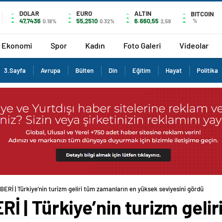
DOLAR
EURO
ALTIN
BITCOIN
47,7436
55,2510
6.660,55
%
0.18%
0.32%
2,59
Ekonomi
Spor
Kadın
Foto Galeri
Videolar
3.Sayfa
Avrupa
Bülten
Din
Eğitim
Hayat
Politika
Rİ | Türkiye’nin turizm geliri tüm zamanların en yüksek seviyesini gördü
 | Türkiye’nin turizm gelir