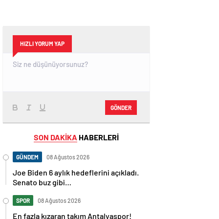
HIZLI YORUM YAP
GÖNDER
SON DAKİKA
HABERLERİ
GÜNDEM
08 Ağustos 2026
Joe Biden 6 aylık hedeflerini açıkladı.
Senato buz gibi…
SPOR
08 Ağustos 2026
En fazla kızaran takım Antalyaspor!