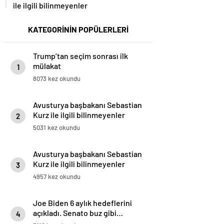
ile ilgili bilinmeyenler
KATEGORİNİN POPÜLERLERİ
Trump’tan seçim sonrası ilk
mülakat
1
8073 kez okundu
Avusturya başbakanı Sebastian
Kurz ile ilgili bilinmeyenler
2
5031 kez okundu
Avusturya başbakanı Sebastian
Kurz ile ilgili bilinmeyenler
3
4957 kez okundu
Joe Biden 6 aylık hedeflerini
açıkladı. Senato buz gibi…
4