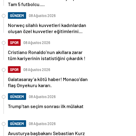
Tam 5 futbolcu….
GÜNDEM
08 Ağustos 2026
Norweç silahlı kuvvetleri kadınlardan
oluşan özel kuvvetler eğitimlerini
başlattı.
SPOR
08 Ağustos 2026
Cristiano Ronaldo’nun akıllara zarar
tüm kariyerinin istatistiğini çıkardık !
SPOR
08 Ağustos 2026
Galatasaray’a kötü haber! Monaco’dan
flaş Onyekuru kararı.
GÜNDEM
08 Ağustos 2026
Trump’tan seçim sonrası ilk mülakat
GÜNDEM
08 Ağustos 2026
Avusturya başbakanı Sebastian Kurz