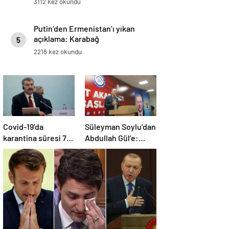
3112 kez okundu
Putin’den Ermenistan’ı yıkan
açıklama: Karabağ
5
Azerbaycan’ın ayrılmaz bir
2218 kez okundu
parçasıdır!
Covid-19’da
Süleyman Soylu’dan
karantina süresi 7
Abdullah Gül’e:
güne düşürüldü |
Yazıklar olsun size
Canlı Blog