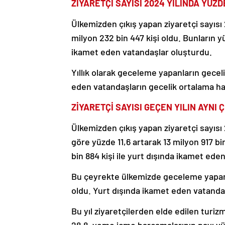
ZİYARETÇİ SAYISI 2024 YILINDA YÜZD
Ülkemizden çıkış yapan ziyaretçi sayısı 
milyon 232 bin 447 kişi oldu. Bunların yü
ikamet eden vatandaşlar oluşturdu.
Yıllık olarak geceleme yapanların gecel
eden vatandaşların gecelik ortalama ha
ZİYARETÇİ SAYISI GEÇEN YILIN AYNI 
Ülkemizden çıkış yapan ziyaretçi sayısı 
göre yüzde 11,6 artarak 13 milyon 917 bin
bin 884 kişi ile yurt dışında ikamet ede
Bu çeyrekte ülkemizde geceleme yapan 
oldu. Yurt dışında ikamet eden vatandaş
Bu yıl ziyaretçilerden elde edilen turiz
28,8, yeme içme harcamalarının payı yüz