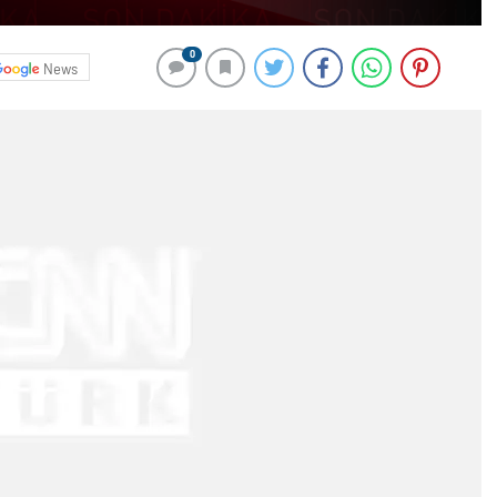
0
News