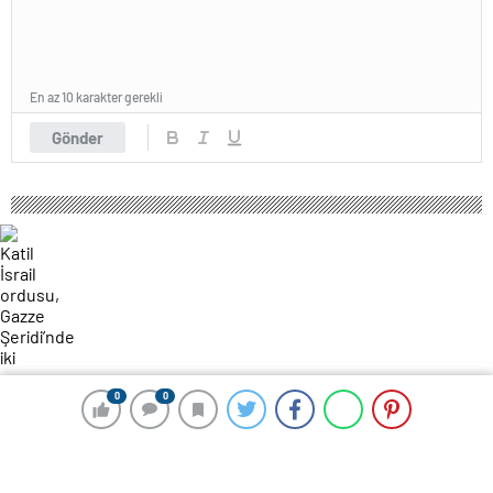
En az 10 karakter gerekli
Gönder
0
0
0
0