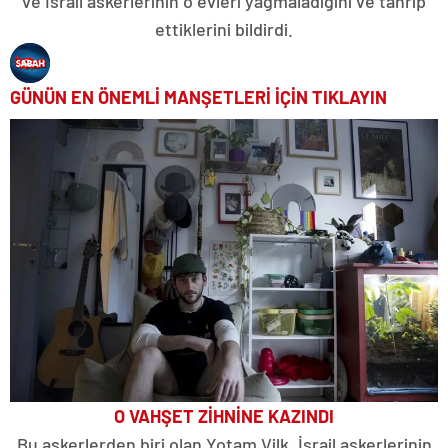
ve İsrail askerlerinin o evleri yağmaladığını ve tahrip
ettiklerini bildirdi.
GÜNÜN EN ÖNEMLİ MANŞETLERİ İÇİN TIKLAYIN
O VAHŞET ZİHNİNE KAZINDI
Bu askerlerden biri olan Yotam Vilk, İsrail askerlerinin