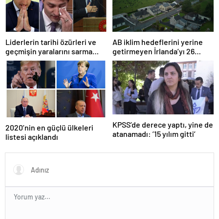
Liderlerin tarihi özürleri ve
AB iklim hedeflerini yerine
geçmişin yaralarını sarma
getirmeyen İrlanda’yı 26
çabaları
milyar euroluk ceza bekliyor
olabilir
KPSS’de derece yaptı, yine de
2020’nin en güçlü ülkeleri
atanamadı: ’15 yılım gitti’
listesi açıklandı