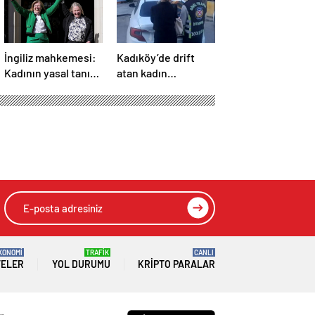
İngiliz mahkemesi:
Kadıköy’de drift
Kadının yasal tanımı
atan kadın
biyolojik cinsiyete
sürücüye 48 bin lira
dayanır
ceza
pki çekti:
HIZLI YORUM YAP