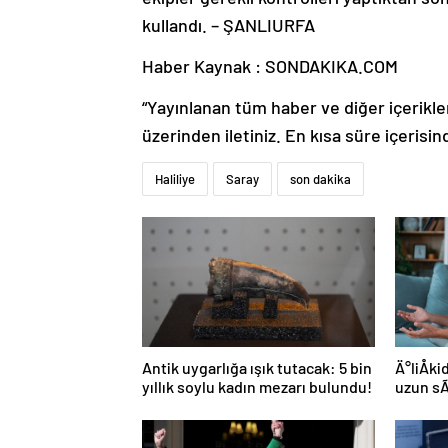
kullandı. – ŞANLIURFA
Haber Kaynak : SONDAKIKA.COM
“Yayınlanan tüm haber ve diğer içerikler i
üzerinden iletiniz. En kısa süre içerisin
Haliliye
Saray
son dakika
Antik uygarlığa ışık tutacak: 5 bin
Ä°liÅk
yıllık soylu kadın mezarı bulundu!
uzun s
yolu