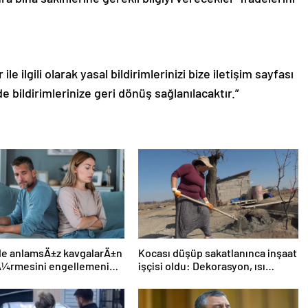
le ilgili olarak yasal bildirimlerinizi bize iletişim sayfası
de bildirimlerinize geri dönüş sağlanılacaktır.”
ide anlamsÄ±z kavgalarÄ±n
Kocası düşüp sakatlanınca inşaat
Ã¼rmesini engellemenin 5
işçisi oldu: Dekorasyon, ısı
yalıtım, boya… Yapamadığı iş yok