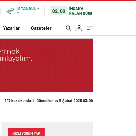
İMSAK'A
İSTANBUL
02:00
KALAN SÜRE
°
Yazarlar
Gazeteler
HIZLI YORUM YAP