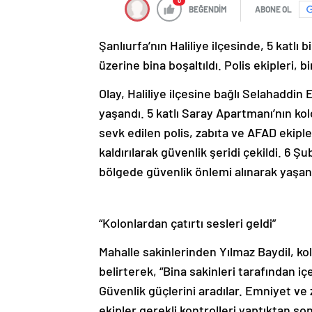
0
BEĞENDİM
ABONE OL
Şanlıurfa’nın Haliliye ilçesinde, 5 katlı
üzerine bina boşaltıldı. Polis ekipleri, 
Olay, Haliliye ilçesine bağlı Selahadd
yaşandı. 5 katlı Saray Apartmanı’nın ko
sevk edilen polis, zabıta ve AFAD ekipler
kaldırılarak güvenlik şeridi çekildi. 6
bölgede güvenlik önlemi alınarak yaşana
“Kolonlardan çatırtı sesleri geldi”
Mahalle sakinlerinden Yılmaz Baydil, kol
belirterek, “Bina sakinleri tarafından i
Güvenlik güçlerini aradılar. Emniyet ve z
ekipler gerekli kontrolleri yaptıktan son