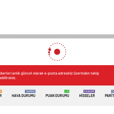
 o markanın etkinliğine gidince tepki çekti: Takipten çıkıyorum
anın etkinliğine gidince te
m