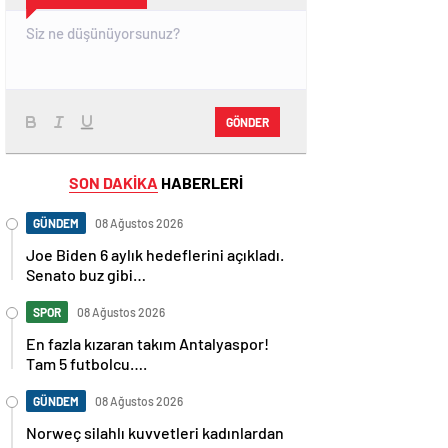
GÖNDER
SON DAKİKA
HABERLERİ
GÜNDEM
08 Ağustos 2026
Joe Biden 6 aylık hedeflerini açıkladı.
Senato buz gibi…
SPOR
08 Ağustos 2026
En fazla kızaran takım Antalyaspor!
Tam 5 futbolcu….
GÜNDEM
08 Ağustos 2026
Norweç silahlı kuvvetleri kadınlardan