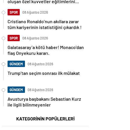
oluşan özel kuvvetler eğitimlerini
başlattı.
SPOR
08 Ağustos 2026
Cristiano Ronaldo’nun akıllara zarar
tüm kariyerinin istatistiğini çıkardık !
SPOR
08 Ağustos 2026
Galatasaray’a kötü haber! Monaco’dan
flaş Onyekuru kararı.
GÜNDEM
08 Ağustos 2026
Trump’tan seçim sonrası ilk mülakat
GÜNDEM
08 Ağustos 2026
Avusturya başbakanı Sebastian Kurz
ile ilgili bilinmeyenler
KATEGORİNİN POPÜLERLERİ