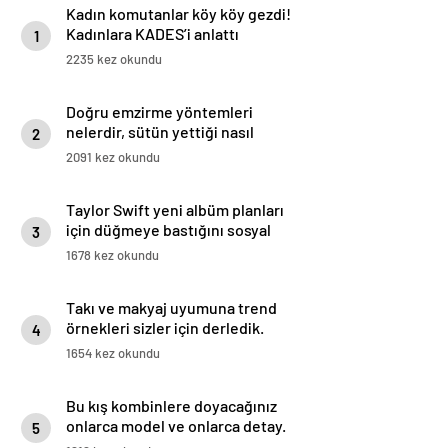
Kadın komutanlar köy köy gezdi!
Kadınlara KADES’i anlattı
1
2235 kez okundu
Doğru emzirme yöntemleri
nelerdir, sütün yettiği nasıl
2
anlaşılır?
2091 kez okundu
Taylor Swift yeni albüm planları
için düğmeye bastığını sosyal
3
medyadan duyurdu!
1678 kez okundu
Takı ve makyaj uyumuna trend
örnekleri sizler için derledik.
4
1654 kez okundu
Bu kış kombinlere doyacağınız
onlarca model ve onlarca detay.
5