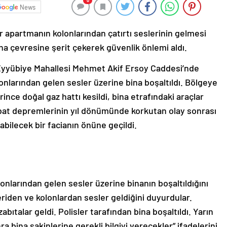
0
News
 bir apartmanın kolonlarından çatırtı seslerinin gelmesi
bina çevresine şerit çekerek güvenlik önlemi aldı.
in Eyyübiye Mahallesi Mehmet Akif Ersoy Caddesi’nde
lonlarından gelen sesler üzerine bina boşaltıldı. Bölgeye
ince doğal gaz hattı kesildi, bina etrafındaki araçlar
 Şubat depremlerinin yıl dönümünde korkutan olay sonrası
bilecek bir facianın önüne geçildi.
onlarından gelen sesler üzerine binanın boşaltıldığını
çeriden ve kolonlardan sesler geldiğini duyurdular.
abıtalar geldi. Polisler tarafından bina boşaltıldı. Yarın
ra bina sakinlerine gerekli bilgiyi verecekler” ifadelerini