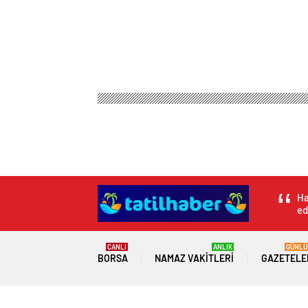
Tatil Haber
Magazin
Anne Çocuk
Seda Bakan,
Seda Bakan, o mark
Takipten çıkıyoru