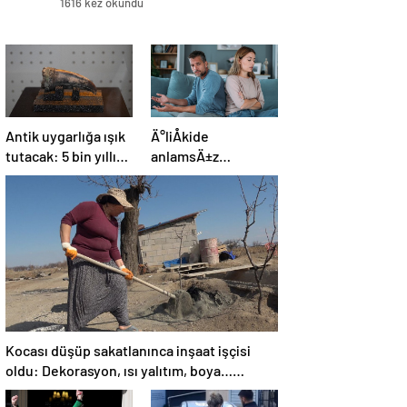
1616 kez okundu
Antik uygarlığa ışık
Ä°liÅkide
tutacak: 5 bin yıllık
anlamsÄ±z
soylu kadın mezarı
kavgalarÄ±n uzun
bulundu!
sÃ¼rmesini
engellemenin 5
yolu
Kocası düşüp sakatlanınca inşaat işçisi
oldu: Dekorasyon, ısı yalıtım, boya…
Yapamadığı iş yok