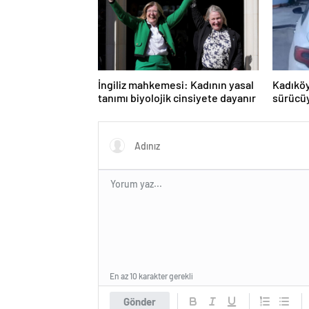
İngiliz mahkemesi: Kadının yasal
Kadıköy
tanımı biyolojik cinsiyete dayanır
sürücüy
En az 10 karakter gerekli
Gönder