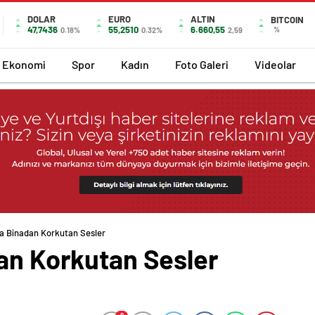
DOLAR
EURO
ALTIN
BITCOIN
47,7436
55,2510
6.660,55
%
0.18%
0.32%
2,59
Ekonomi
Spor
Kadın
Foto Galeri
Videolar
da Binadan Korkutan Sesler
dan Korkutan Sesler