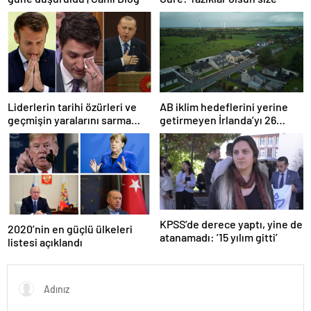
Liderlerin tarihi özürleri ve
AB iklim hedeflerini yerine
geçmişin yaralarını sarma
getirmeyen İrlanda’yı 26
çabaları
milyar euroluk ceza bekliyor
olabilir
KPSS’de derece yaptı, yine de
2020’nin en güçlü ülkeleri
atanamadı: ’15 yılım gitti’
listesi açıklandı