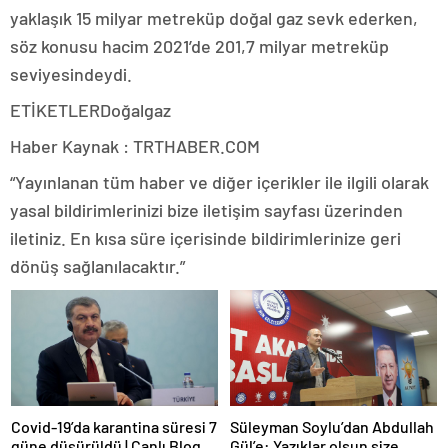
yaklaşık 15 milyar metreküp doğal gaz sevk ederken,
söz konusu hacim 2021’de 201,7 milyar metreküp
seviyesindeydi.
ETİKETLERDoğalgaz
Haber Kaynak : TRTHABER.COM
“Yayınlanan tüm haber ve diğer içerikler ile ilgili olarak
yasal bildirimlerinizi bize iletişim sayfası üzerinden
iletiniz. En kısa süre içerisinde bildirimlerinize geri
dönüş sağlanılacaktır.”
Covid-19’da karantina süresi 7
Süleyman Soylu’dan Abdullah
güne düşürüldü | Canlı Blog
Gül’e: Yazıklar olsun size