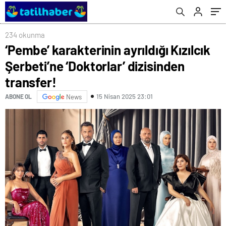
234 okunma
‘Pembe’ karakterinin ayrıldığı Kızılcık
Şerbeti’ne ‘Doktorlar’ dizisinden
transfer!
15 Nisan 2025 23:01
ABONE OL
News