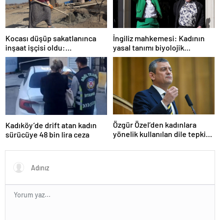
İngiliz mahkemesi: Kadının
Kocası düşüp sakatlanınca
yasal tanımı biyolojik
inşaat işçisi oldu:
cinsiyete dayanır
Dekorasyon, ısı yalıtım,
boya… Yapamadığı iş yok
Özgür Özel’den kadınlara
Kadıköy’de drift atan kadın
yönelik kullanılan dile tepki:
sürücüye 48 bin lira ceza
“Utanmazca hakaret ettiler”