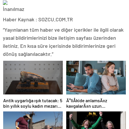
Haber Kaynak : SOZCU.COM.TR
“Yayınlanan tüm haber ve diğer içerikler ile ilgili olarak
yasal bildirimlerinizi bize iletişim sayfası üzerinden
iletiniz. En kısa süre içerisinde bildirimlerinize geri
dönüş sağlanılacaktır.”
Ä°liÅkide anlamsÄ±z
Antik uygarlığa ışık tutacak: 5
kavgalarÄ±n uzun
bin yıllık soylu kadın mezarı
sÃ¼rmesini engellemenin 5
bulundu!
yolu